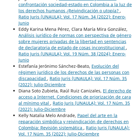
confrontación sociedad-estado en Colombia a la luz de
los derechos humanos ¿Reivindicación o utopía?
,
Ratio Juris (UNAULA): Vol. 17 Núm. 34 (2022): Enero-
Junio
Eddy Karina Mena Pérez, Clara María Mira González,
Análisis jurídico de normas con perspectiva de género
sobre mujeres privadas de la libertad en sentencias
de declaratoria de estado de cosas inconstitucional
,
Ratio Juris (UNAULA): Vol. 19 Núm. 38 (2024): Enero-
Junio
Estefanía Jerónimo Sánchez-Beato,
Evolución del
régimen jurídico de los derechos de las personas con
discapacidad
,
Ratio Juris (UNAULA): Vol. 17 Núm. 35
(2022): Julio-Diciembre
Diana Soto Zubieta, Raúl Ruiz Canizales,
El derecho de
acceso a Internet. Condiciones de priorización de cara
al mínimo vital
,
Ratio Juris (UNAULA): Vol. 17 Núm. 35
(2022): Julio-Diciembre
Kelly Natalia Melo Andrade,
Papel del arte en la
reparación simbólica y reivindicación de derechos en
Colombia: Revisión sistemática
,
Ratio Juris (UNAULA):
Vol. 17 Núm. 35 (2022): Julio-Diciembre