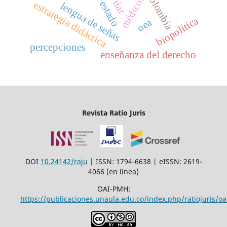
colombia
médicos
tiar
estrategia didáctica
estado
lengua de señas
biopolítica
oea
percepciones
enseñanza del derecho
Revista Ratio Juris
DOI
10.24142/raju
| ISSN: 1794-6638 | eISSN: 2619-
4066 (en línea)
OAI-PMH:
https://publicaciones.unaula.edu.co/index.php/ratiojuris/oa