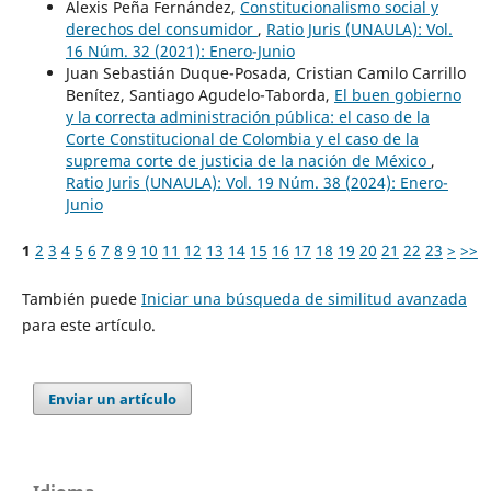
Alexis Peña Fernández,
Constitucionalismo social y
derechos del consumidor
,
Ratio Juris (UNAULA): Vol.
16 Núm. 32 (2021): Enero-Junio
Juan Sebastián Duque-Posada, Cristian Camilo Carrillo
Benítez, Santiago Agudelo-Taborda,
El buen gobierno
y la correcta administración pública: el caso de la
Corte Constitucional de Colombia y el caso de la
suprema corte de justicia de la nación de México
,
Ratio Juris (UNAULA): Vol. 19 Núm. 38 (2024): Enero-
Junio
1
2
3
4
5
6
7
8
9
10
11
12
13
14
15
16
17
18
19
20
21
22
23
>
>>
También puede
Iniciar una búsqueda de similitud avanzada
para este artículo.
Enviar un artículo