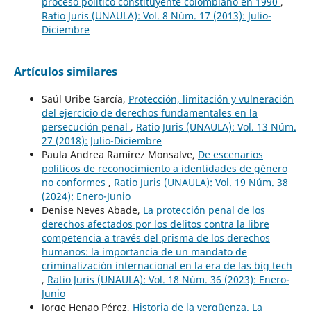
proceso político constituyente colombiano en 1990
,
Ratio Juris (UNAULA): Vol. 8 Núm. 17 (2013): Julio-
Diciembre
Artículos similares
Saúl Uribe García,
Protección, limitación y vulneración
del ejercicio de derechos fundamentales en la
persecución penal
,
Ratio Juris (UNAULA): Vol. 13 Núm.
27 (2018): Julio-Diciembre
Paula Andrea Ramírez Monsalve,
De escenarios
políticos de reconocimiento a identidades de género
no conformes
,
Ratio Juris (UNAULA): Vol. 19 Núm. 38
(2024): Enero-Junio
Denise Neves Abade,
La protección penal de los
derechos afectados por los delitos contra la libre
competencia a través del prisma de los derechos
humanos: la importancia de un mandato de
criminalización internacional en la era de las big tech
,
Ratio Juris (UNAULA): Vol. 18 Núm. 36 (2023): Enero-
Junio
Jorge Henao Pérez,
Historia de la vergüenza. La