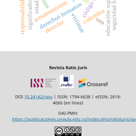
seguridad hemisférica
responsabilidad social
educación superior
estado
significados
armamentismo
derechos humanos
colombia
victimas
oea
derecho
Revista Ratio Juris
DOI
10.24142/raju
| ISSN: 1794-6638 | eISSN: 2619-
4066 (en línea)
OAI-PMH:
https://publicaciones.unaula.edu.co/index.php/ratiojuris/oa