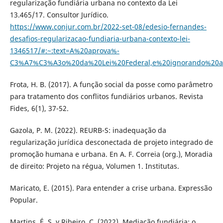
regularização fundiária urbana no contexto da Lei
13.465/17. Consultor Jurídico.
https://www.conjur.com.br/2022-set-08/edesio-fernandes-
desafios-regularizacao-fundiaria-urbana-contexto-lei-
1346517/#:~:text=A%20aprova%-
C3%A7%C3%A3o%20da%20Lei%20Federal,e%20ignorando%20
Frota, H. B. (2017). A função social da posse como parâmetro
para tratamento dos conflitos fundiários urbanos. Revista
Fides, 6(1), 37-52.
Gazola, P. M. (2022). REURB-S: inadequação da
regularização jurídica desconectada de projeto integrado de
promoção humana e urbana. En A. F. Correia (org.), Moradia
de direito: Projeto na régua, Volumen 1. Institutas.
Maricato, E. (2015). Para entender a crise urbana. Expressão
Popular.
Martins, É. S. y Ribeiro, C. (2022). Mediação fundiária: o