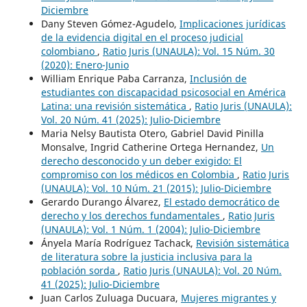
Diciembre
Dany Steven Gómez-Agudelo,
Implicaciones jurídicas
de la evidencia digital en el proceso judicial
colombiano
,
Ratio Juris (UNAULA): Vol. 15 Núm. 30
(2020): Enero-Junio
William Enrique Paba Carranza,
Inclusión de
estudiantes con discapacidad psicosocial en América
Latina: una revisión sistemática
,
Ratio Juris (UNAULA):
Vol. 20 Núm. 41 (2025): Julio-Diciembre
Maria Nelsy Bautista Otero, Gabriel David Pinilla
Monsalve, Ingrid Catherine Ortega Hernandez,
Un
derecho desconocido y un deber exigido: El
compromiso con los médicos en Colombia
,
Ratio Juris
(UNAULA): Vol. 10 Núm. 21 (2015): Julio-Diciembre
Gerardo Durango Álvarez,
El estado democrático de
derecho y los derechos fundamentales
,
Ratio Juris
(UNAULA): Vol. 1 Núm. 1 (2004): Julio-Diciembre
Ányela María Rodríguez Tachack,
Revisión sistemática
de literatura sobre la justicia inclusiva para la
población sorda
,
Ratio Juris (UNAULA): Vol. 20 Núm.
41 (2025): Julio-Diciembre
Juan Carlos Zuluaga Ducuara,
Mujeres migrantes y