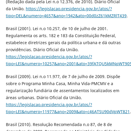
(Redação dada pela Lei n.o 12.376, de 2010). Diário Oficial
da União.
https://legislacao.presidencia.gov.br/atos/?
tipo=DEL&numero=4657&ano=1942&ato=00d0zZ61kMZRlT439
.
Brasil (2001). Lei n.o 10.257, de 10 de julho de 2001.
Regulamenta os arts. 182 e 183 da Constituição Federal,
estabelece diretrizes gerais da política urbana e dá outras
providências. Diário Oficial da União.
https://legislacao.presidencia.gov.br/atos/?
tipo=LEI&numero=10257&ano=2001&ato=39fATQU5kMNpWT90
Brasil (2009). Lei n.o 11.977, de 7 de julho de 2009. Dispõe
sobre o Programa Minha Casa, Minha Vida-PMCMV e a
regularização fundiária de assentamentos localizados em
áreas urbanas. Diário Oficial da União.
https://legislacao.presidencia.gov.br/atos/?
tipo=LEI&numero=11977&ano=2009&ato=c46ATSU90dVpWT821
.
Brasil (2010). Resolução Recomendada n.o 87, de 8 de