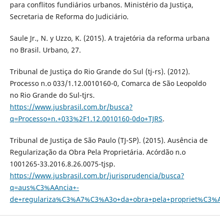
para conflitos fundiários urbanos. Ministério da Justiça,
Secretaria de Reforma do Judiciário.
Saule Jr., N. y Uzzo, K. (2015). A trajetória da reforma urbana
no Brasil. Urbano, 27.
Tribunal de Justiça do Rio Grande do Sul (tj-rs). (2012).
Processo n.o 033/1.12.0010160-0, Comarca de São Leopoldo
no Rio Grande do Sul-tjrs.
https://www.jusbrasil.com.br/busca?
q=Processo+n.+033%2F1.12.0010160-0do+TJRS
.
Tribunal de Justiça de São Paulo (TJ-SP). (2015). Ausência de
Regularização da Obra Pela Proprietária. Acórdão n.o
1001265-33.2016.8.26.0075-tjsp.
https://www.jusbrasil.com.br/jurisprudencia/busca?
q=aus%C3%AAncia+-
de+regulariza%C3%A7%C3%A3o+da+obra+pela+propriet%C3%A