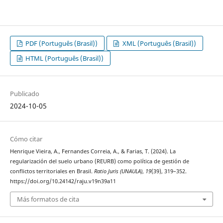
PDF (Português (Brasil))
XML (Português (Brasil))
HTML (Português (Brasil))
Publicado
2024-10-05
Cómo citar
Henrique Vieira, A., Fernandes Correia, A., & Farias, T. (2024). La
regularización del suelo urbano (REURB) como política de gestión de
conflictos territoriales en Brasil.
Ratio Juris (UNAULA)
,
19
(39), 319–352.
https://doi.org/10.24142/raju.v19n39a11
Más formatos de cita