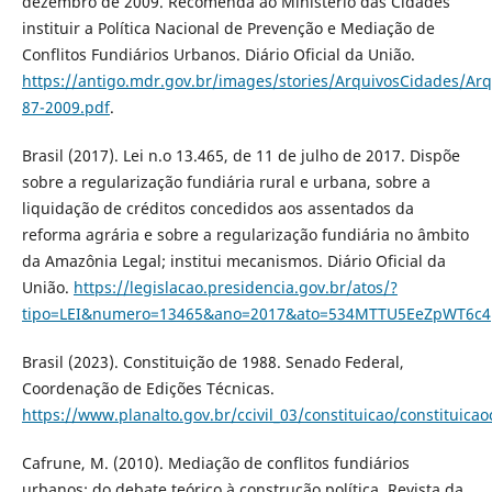
dezembro de 2009. Recomenda ao Ministério das Cidades
instituir a Política Nacional de Prevenção e Mediação de
Conflitos Fundiários Urbanos. Diário Oficial da União.
https://antigo.mdr.gov.br/images/stories/ArquivosCidades/A
87-2009.pdf
.
Brasil (2017). Lei n.o 13.465, de 11 de julho de 2017. Dispõe
sobre a regularização fundiária rural e urbana, sobre a
liquidação de créditos concedidos aos assentados da
reforma agrária e sobre a regularização fundiária no âmbito
da Amazônia Legal; institui mecanismos. Diário Oficial da
União.
https://legislacao.presidencia.gov.br/atos/?
tipo=LEI&numero=13465&ano=2017&ato=534MTTU5EeZpWT6c4
Brasil (2023). Constituição de 1988. Senado Federal,
Coordenação de Edições Técnicas.
https://www.planalto.gov.br/ccivil_03/constituicao/constituic
Cafrune, M. (2010). Mediação de conflitos fundiários
urbanos: do debate teórico à construção política. Revista da