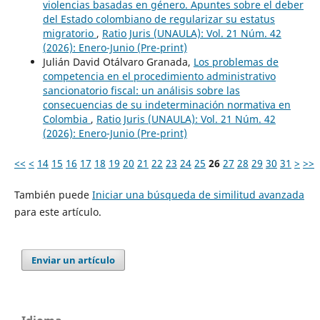
violencias basadas en género. Apuntes sobre el deber
del Estado colombiano de regularizar su estatus
migratorio
,
Ratio Juris (UNAULA): Vol. 21 Núm. 42
(2026): Enero-Junio (Pre-print)
Julián David Otálvaro Granada,
Los problemas de
competencia en el procedimiento administrativo
sancionatorio fiscal: un análisis sobre las
consecuencias de su indeterminación normativa en
Colombia
,
Ratio Juris (UNAULA): Vol. 21 Núm. 42
(2026): Enero-Junio (Pre-print)
<<
<
14
15
16
17
18
19
20
21
22
23
24
25
26
27
28
29
30
31
>
>>
También puede
Iniciar una búsqueda de similitud avanzada
para este artículo.
Enviar un artículo