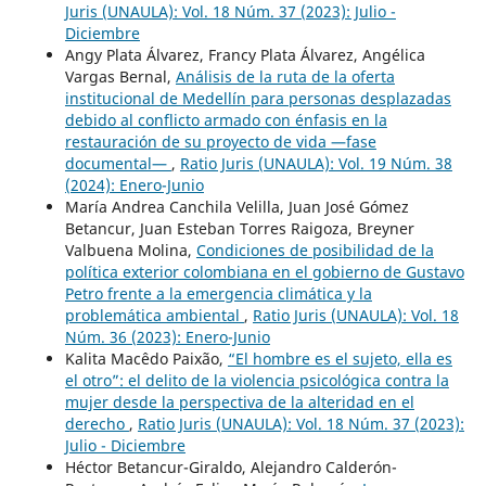
Juris (UNAULA): Vol. 18 Núm. 37 (2023): Julio -
Diciembre
Angy Plata Álvarez, Francy Plata Álvarez, Angélica
Vargas Bernal,
Análisis de la ruta de la oferta
institucional de Medellín para personas desplazadas
debido al conflicto armado con énfasis en la
restauración de su proyecto de vida —fase
documental—
,
Ratio Juris (UNAULA): Vol. 19 Núm. 38
(2024): Enero-Junio
María Andrea Canchila Velilla, Juan José Gómez
Betancur, Juan Esteban Torres Raigoza, Breyner
Valbuena Molina,
Condiciones de posibilidad de la
política exterior colombiana en el gobierno de Gustavo
Petro frente a la emergencia climática y la
problemática ambiental
,
Ratio Juris (UNAULA): Vol. 18
Núm. 36 (2023): Enero-Junio
Kalita Macêdo Paixão,
“El hombre es el sujeto, ella es
el otro”: el delito de la violencia psicológica contra la
mujer desde la perspectiva de la alteridad en el
derecho
,
Ratio Juris (UNAULA): Vol. 18 Núm. 37 (2023):
Julio - Diciembre
Héctor Betancur-Giraldo, Alejandro Calderón-