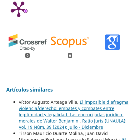
0
0
Artículos similares
Víctor Augusto Arteaga Villa,
El imposible diafragma
violencia/derecho: embates y combates entre
legitimidad y legalidad. Las encrucijadas jurídico-
morales de Walter Benjamin
,
Ratio Juris (UNAULA):
Vol. 19 Núm. 39 (2024): Julio - Diciembre
Tirson Mauricio Duarte Molina, Juan David
Mambuscay Burbano, Leonardo Sabogal Murcia,
El