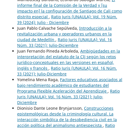
informe final de la Comisión de la Verdad y [su
impacto en] la configuración de Santiago de Cali como
distrito especial
,
Ratio Juris (UNAULA): Vol. 19 Núm.
39 (2024): Julio - Diciembre
Juan Pablo Calvache Sepúlveda,
Introducción a la
revitalización urbana y operadores urbanos en la
ciudad de Medellín
,
Ratio Juris (UNAULA): Vol. 16
Núm. 33 (2021): Julio-Diciembre
Juan Fernando Pineda Arboleda,
Ambigüedades en la
interpretación del estatuto de la CIJ según los retos
jurídico-conceptuales en las versiones en español,
inglés y francés
,
Ratio Juris (UNAULA): Vol. 16 Núm.
33 (2021): Julio-Diciembre
Yomelina Mena Raga,
Factores educativos asociados al
bajo rendimiento académico de estudiantes del
Programa Flexible Aceleración del Aprendizaje
,
Ratio
Juris (UNAULA): Vol. 16 Núm. 33 (2021): Julio-
Diciembre
Dionisio Dante Leone Brynjarsson,
Construcciones
epistemológicas desde la criminología cultural. La
interacción simbólica de la desobediencia civil en la
acción política del animalismo antiespecista
,
Ratio