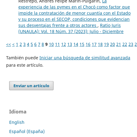
Restrepo, Andrés Felipe Marín-Pulgarín,
La
experiencia de las pymes en el Chocó como factor que
impide la contratación de menor cuantía con el Estado
y su proceso en el SECOP, condiciones que evidencian
sus desventajas frente a otros actores
,
Ratio Juris
(UNAULA): Vol. 18 Núm. 37 (2023): Julio - Diciembre
<<
<
1
2
3
4
5
6
7
8
9
10
11
12
13
14
15
16
17
18
19
20
21
22
23
2
También puede
Iniciar una búsqueda de similitud avanzada
para este artículo.
Enviar un artículo
Idioma
English
Español (España)