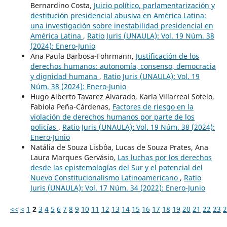
Bernardino Costa,
Juicio político, parlamentarización y
destitución presidencial abusiva en América Latina:
una investigación sobre inestabilidad presidencial en
América Latina
,
Ratio Juris (UNAULA): Vol. 19 Núm. 38
(2024): Enero-Junio
Ana Paula Barbosa-Fohrmann,
Justificación de los
derechos humanos: autonomía, consenso, democracia
y dignidad humana
,
Ratio Juris (UNAULA): Vol. 19
Núm. 38 (2024): Enero-Junio
Hugo Alberto Tavarez Alvarado, Karla Villarreal Sotelo,
Fabiola Peña-Cárdenas,
Factores de riesgo en la
violación de derechos humanos por parte de los
policías
,
Ratio Juris (UNAULA): Vol. 19 Núm. 38 (2024):
Enero-Junio
Natália de Souza Lisbôa, Lucas de Souza Prates, Ana
Laura Marques Gervásio,
Las luchas por los derechos
desde las epistemologías del Sur y el potencial del
Nuevo Constitucionalismo Latinoamericano
,
Ratio
Juris (UNAULA): Vol. 17 Núm. 34 (2022): Enero-Junio
<<
<
1
2
3
4
5
6
7
8
9
10
11
12
13
14
15
16
17
18
19
20
21
22
23
2