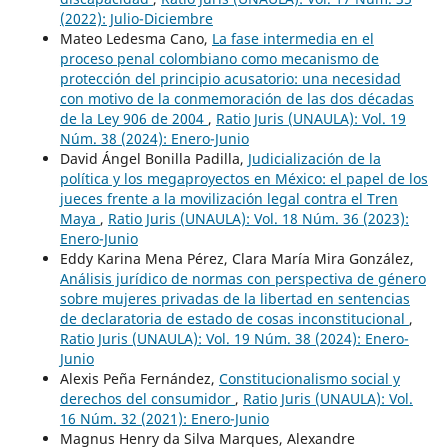
(2022): Julio-Diciembre
Mateo Ledesma Cano,
La fase intermedia en el
proceso penal colombiano como mecanismo de
protección del principio acusatorio: una necesidad
con motivo de la conmemoración de las dos décadas
de la Ley 906 de 2004
,
Ratio Juris (UNAULA): Vol. 19
Núm. 38 (2024): Enero-Junio
David Ángel Bonilla Padilla,
Judicialización de la
política y los megaproyectos en México: el papel de los
jueces frente a la movilización legal contra el Tren
Maya
,
Ratio Juris (UNAULA): Vol. 18 Núm. 36 (2023):
Enero-Junio
Eddy Karina Mena Pérez, Clara María Mira González,
Análisis jurídico de normas con perspectiva de género
sobre mujeres privadas de la libertad en sentencias
de declaratoria de estado de cosas inconstitucional
,
Ratio Juris (UNAULA): Vol. 19 Núm. 38 (2024): Enero-
Junio
Alexis Peña Fernández,
Constitucionalismo social y
derechos del consumidor
,
Ratio Juris (UNAULA): Vol.
16 Núm. 32 (2021): Enero-Junio
Magnus Henry da Silva Marques, Alexandre