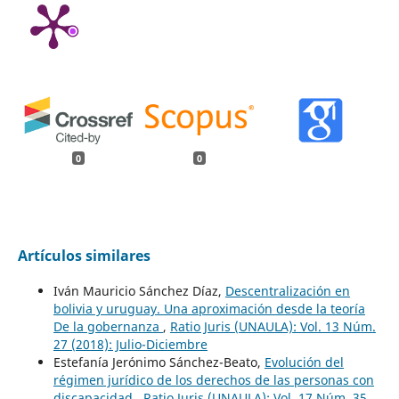
0
0
Artículos similares
Iván Mauricio Sánchez Díaz,
Descentralización en
bolivia y uruguay. Una aproximación desde la teoría
De la gobernanza
,
Ratio Juris (UNAULA): Vol. 13 Núm.
27 (2018): Julio-Diciembre
Estefanía Jerónimo Sánchez-Beato,
Evolución del
régimen jurídico de los derechos de las personas con
discapacidad
,
Ratio Juris (UNAULA): Vol. 17 Núm. 35