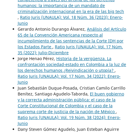
humanos: la importancia de un mandato de
criminalización internacional en la era de las big tech
,
Ratio Juris (UNAULA): Vol. 18 Núm. 36 (2023): Enero-
Junio
Gerardo Antonio Durango Álvarez,
Análisis del Artículo
65 de la Convención Americana respecto al
incumplimiento de las sentencias de la Corte IDH por
los Estados Parte
,
Ratio Juris (UNAULA): Vol. 17 Núm.
35 (2022): Julio-Diciembre
Jorge Henao Pérez,
Historia de la vergüenza. La
confrontación sociedad-estado en Colombia a la luz de
los derechos humanos ¿Reivindicación o utopía?
,
Ratio Juris (UNAULA): Vol. 17 Núm. 34 (2022): Enero-
Junio
Juan Sebastián Duque-Posada, Cristian Camilo Carrillo
Benítez, Santiago Agudelo-Taborda,
El buen gobierno
y la correcta administración pública: el caso de la
Corte Constitucional de Colombia y el caso de la
suprema corte de justicia de la nación de México
,
Ratio Juris (UNAULA): Vol. 19 Núm. 38 (2024): Enero-
Junio
Dany Steven Gómez Agudelo, Juan Esteban Aguirre