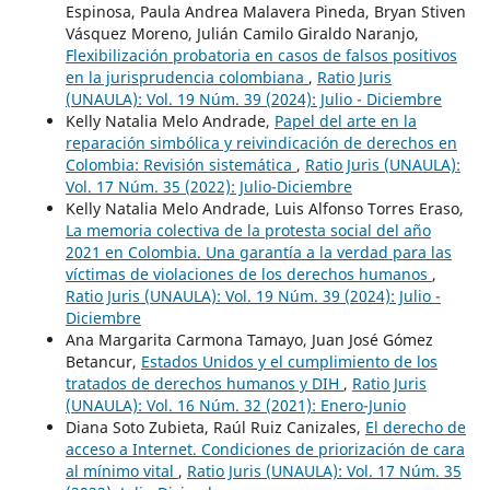
Espinosa, Paula Andrea Malavera Pineda, Bryan Stiven
Vásquez Moreno, Julián Camilo Giraldo Naranjo,
Flexibilización probatoria en casos de falsos positivos
en la jurisprudencia colombiana
,
Ratio Juris
(UNAULA): Vol. 19 Núm. 39 (2024): Julio - Diciembre
Kelly Natalia Melo Andrade,
Papel del arte en la
reparación simbólica y reivindicación de derechos en
Colombia: Revisión sistemática
,
Ratio Juris (UNAULA):
Vol. 17 Núm. 35 (2022): Julio-Diciembre
Kelly Natalia Melo Andrade, Luis Alfonso Torres Eraso,
La memoria colectiva de la protesta social del año
2021 en Colombia. Una garantía a la verdad para las
víctimas de violaciones de los derechos humanos
,
Ratio Juris (UNAULA): Vol. 19 Núm. 39 (2024): Julio -
Diciembre
Ana Margarita Carmona Tamayo, Juan José Gómez
Betancur,
Estados Unidos y el cumplimiento de los
tratados de derechos humanos y DIH
,
Ratio Juris
(UNAULA): Vol. 16 Núm. 32 (2021): Enero-Junio
Diana Soto Zubieta, Raúl Ruiz Canizales,
El derecho de
acceso a Internet. Condiciones de priorización de cara
al mínimo vital
,
Ratio Juris (UNAULA): Vol. 17 Núm. 35