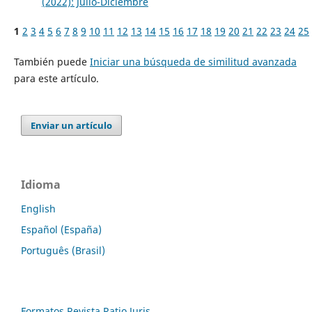
(2022): Julio-Diciembre
1
2
3
4
5
6
7
8
9
10
11
12
13
14
15
16
17
18
19
20
21
22
23
24
25
También puede
Iniciar una búsqueda de similitud avanzada
para este artículo.
Enviar un artículo
Idioma
English
Español (España)
Português (Brasil)
Formatos Revista Ratio Juris