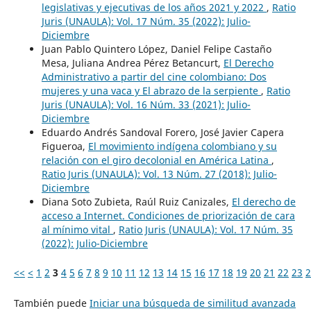
legislativas y ejecutivas de los años 2021 y 2022
,
Ratio
Juris (UNAULA): Vol. 17 Núm. 35 (2022): Julio-
Diciembre
Juan Pablo Quintero López, Daniel Felipe Castaño
Mesa, Juliana Andrea Pérez Betancurt,
El Derecho
Administrativo a partir del cine colombiano: Dos
mujeres y una vaca y El abrazo de la serpiente
,
Ratio
Juris (UNAULA): Vol. 16 Núm. 33 (2021): Julio-
Diciembre
Eduardo Andrés Sandoval Forero, José Javier Capera
Figueroa,
El movimiento indígena colombiano y su
relación con el giro decolonial en América Latina
,
Ratio Juris (UNAULA): Vol. 13 Núm. 27 (2018): Julio-
Diciembre
Diana Soto Zubieta, Raúl Ruiz Canizales,
El derecho de
acceso a Internet. Condiciones de priorización de cara
al mínimo vital
,
Ratio Juris (UNAULA): Vol. 17 Núm. 35
(2022): Julio-Diciembre
<<
<
1
2
3
4
5
6
7
8
9
10
11
12
13
14
15
16
17
18
19
20
21
22
23
2
También puede
Iniciar una búsqueda de similitud avanzada