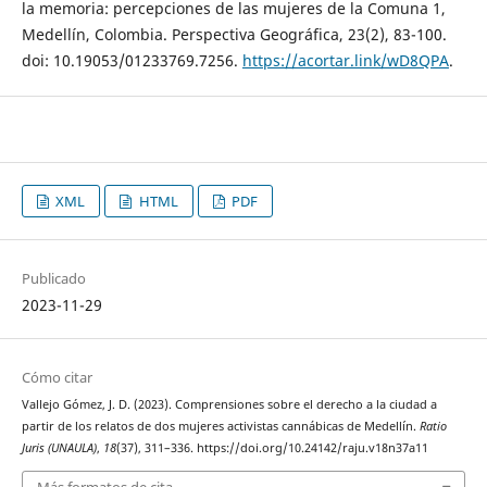
la memoria: percepciones de las mujeres de la Comuna 1,
Medellín, Colombia. Perspectiva Geográfica, 23(2), 83-100.
doi: 10.19053/01233769.7256.
https://acortar.link/wD8QPA
.
XML
HTML
PDF
Publicado
2023-11-29
Cómo citar
Vallejo Gómez, J. D. (2023). Comprensiones sobre el derecho a la ciudad a
partir de los relatos de dos mujeres activistas cannábicas de Medellín.
Ratio
Juris (UNAULA)
,
18
(37), 311–336. https://doi.org/10.24142/raju.v18n37a11
Más formatos de cita