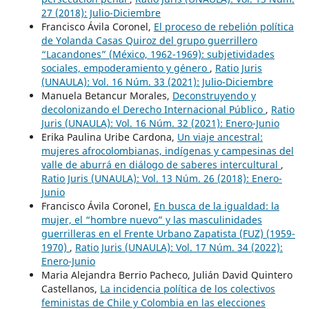
27 (2018): Julio-Diciembre
Francisco Ávila Coronel,
El proceso de rebelión política
de Yolanda Casas Quiroz del grupo guerrillero
“Lacandones” (México, 1962-1969): subjetividades
sociales, empoderamiento y género
,
Ratio Juris
(UNAULA): Vol. 16 Núm. 33 (2021): Julio-Diciembre
Manuela Betancur Morales,
Deconstruyendo y
decolonizando el Derecho Internacional Público
,
Ratio
Juris (UNAULA): Vol. 16 Núm. 32 (2021): Enero-Junio
Erika Paulina Uribe Cardona,
Un viaje ancestral:
mujeres afrocolombianas, indígenas y campesinas del
valle de aburrá en diálogo de saberes intercultural
,
Ratio Juris (UNAULA): Vol. 13 Núm. 26 (2018): Enero-
Junio
Francisco Ávila Coronel,
En busca de la igualdad: la
mujer, el “hombre nuevo” y las masculinidades
guerrilleras en el Frente Urbano Zapatista (FUZ) (1959-
1970)
,
Ratio Juris (UNAULA): Vol. 17 Núm. 34 (2022):
Enero-Junio
Maria Alejandra Berrio Pacheco, Julián David Quintero
Castellanos,
La incidencia política de los colectivos
feministas de Chile y Colombia en las elecciones