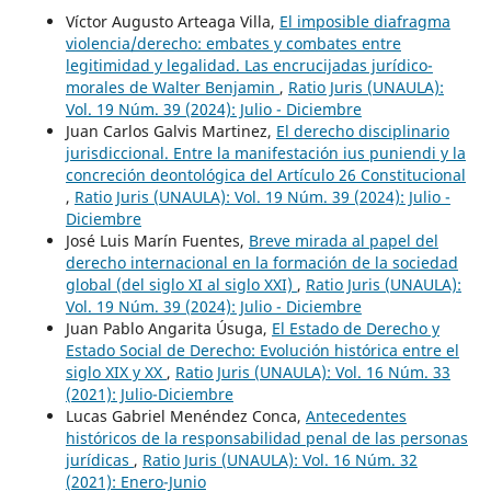
Víctor Augusto Arteaga Villa,
El imposible diafragma
violencia/derecho: embates y combates entre
legitimidad y legalidad. Las encrucijadas jurídico-
morales de Walter Benjamin
,
Ratio Juris (UNAULA):
Vol. 19 Núm. 39 (2024): Julio - Diciembre
Juan Carlos Galvis Martinez,
El derecho disciplinario
jurisdiccional. Entre la manifestación ius puniendi y la
concreción deontológica del Artículo 26 Constitucional
,
Ratio Juris (UNAULA): Vol. 19 Núm. 39 (2024): Julio -
Diciembre
José Luis Marín Fuentes,
Breve mirada al papel del
derecho internacional en la formación de la sociedad
global (del siglo XI al siglo XXI)
,
Ratio Juris (UNAULA):
Vol. 19 Núm. 39 (2024): Julio - Diciembre
Juan Pablo Angarita Úsuga,
El Estado de Derecho y
Estado Social de Derecho: Evolución histórica entre el
siglo XIX y XX
,
Ratio Juris (UNAULA): Vol. 16 Núm. 33
(2021): Julio-Diciembre
Lucas Gabriel Menéndez Conca,
Antecedentes
históricos de la responsabilidad penal de las personas
jurídicas
,
Ratio Juris (UNAULA): Vol. 16 Núm. 32
(2021): Enero-Junio