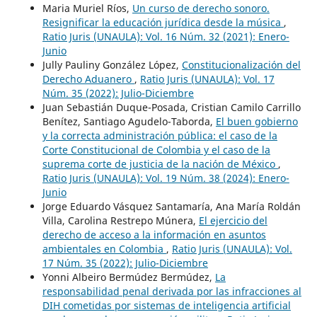
Maria Muriel Ríos,
Un curso de derecho sonoro.
Resignificar la educación jurídica desde la música
,
Ratio Juris (UNAULA): Vol. 16 Núm. 32 (2021): Enero-
Junio
Jully Pauliny González López,
Constitucionalización del
Derecho Aduanero
,
Ratio Juris (UNAULA): Vol. 17
Núm. 35 (2022): Julio-Diciembre
Juan Sebastián Duque-Posada, Cristian Camilo Carrillo
Benítez, Santiago Agudelo-Taborda,
El buen gobierno
y la correcta administración pública: el caso de la
Corte Constitucional de Colombia y el caso de la
suprema corte de justicia de la nación de México
,
Ratio Juris (UNAULA): Vol. 19 Núm. 38 (2024): Enero-
Junio
Jorge Eduardo Vásquez Santamaría, Ana María Roldán
Villa, Carolina Restrepo Múnera,
El ejercicio del
derecho de acceso a la información en asuntos
ambientales en Colombia
,
Ratio Juris (UNAULA): Vol.
17 Núm. 35 (2022): Julio-Diciembre
Yonni Albeiro Bermúdez Bermúdez,
La
responsabilidad penal derivada por las infracciones al
DIH cometidas por sistemas de inteligencia artificial