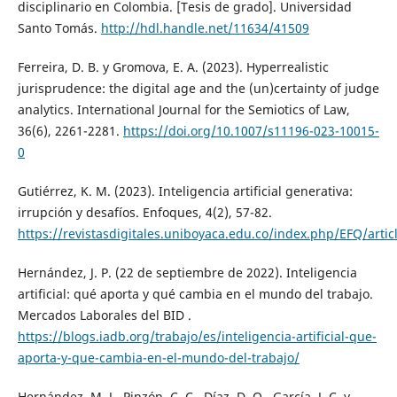
disciplinario en Colombia. [Tesis de grado]. Universidad
Santo Tomás.
http://hdl.handle.net/11634/41509
Ferreira, D. B. y Gromova, E. A. (2023). Hyperrealistic
jurisprudence: the digital age and the (un)certainty of judge
analytics. International Journal for the Semiotics of Law,
36(6), 2261-2281.
https://doi.org/10.1007/s11196-023-10015-
0
Gutiérrez, K. M. (2023). Inteligencia artificial generativa:
irrupción y desafíos. Enfoques, 4(2), 57-82.
https://revistasdigitales.uniboyaca.edu.co/index.php/EFQ/arti
Hernández, J. P. (22 de septiembre de 2022). Inteligencia
artificial: qué aporta y qué cambia en el mundo del trabajo.
Mercados Laborales del BID .
https://blogs.iadb.org/trabajo/es/inteligencia-artificial-que-
aporta-y-que-cambia-en-el-mundo-del-trabajo/
Hernández, M. J., Pinzón, C. C., Díaz, D. O., García, J. C. y