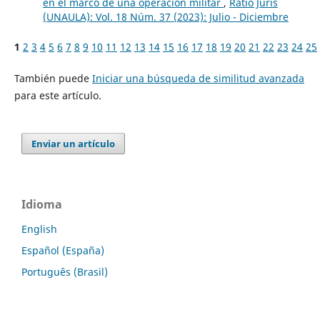
en el marco de una operación militar
,
Ratio Juris
(UNAULA): Vol. 18 Núm. 37 (2023): Julio - Diciembre
1
2
3
4
5
6
7
8
9
10
11
12
13
14
15
16
17
18
19
20
21
22
23
24
25
También puede
Iniciar una búsqueda de similitud avanzada
para este artículo.
Enviar un artículo
Idioma
English
Español (España)
Português (Brasil)