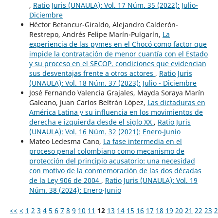
,
Ratio Juris (UNAULA): Vol. 17 Núm. 35 (2022): Julio-
Diciembre
Héctor Betancur-Giraldo, Alejandro Calderón-
Restrepo, Andrés Felipe Marín-Pulgarín,
La
experiencia de las pymes en el Chocó como factor que
impide la contratación de menor cuantía con el Estado
y su proceso en el SECOP, condiciones que evidencian
sus desventajas frente a otros actores
,
Ratio Juris
(UNAULA): Vol. 18 Núm. 37 (2023): Julio - Diciembre
José Fernando Valencia Grajales, Mayda Soraya Marín
Galeano, Juan Carlos Beltrán López,
Las dictaduras en
América Latina y su influencia en los movimientos de
derecha e izquierda desde el siglo XX
,
Ratio Juris
(UNAULA): Vol. 16 Núm. 32 (2021): Enero-Junio
Mateo Ledesma Cano,
La fase intermedia en el
proceso penal colombiano como mecanismo de
protección del principio acusatorio: una necesidad
con motivo de la conmemoración de las dos décadas
de la Ley 906 de 2004
,
Ratio Juris (UNAULA): Vol. 19
Núm. 38 (2024): Enero-Junio
<<
<
1
2
3
4
5
6
7
8
9
10
11
12
13
14
15
16
17
18
19
20
21
22
23
2