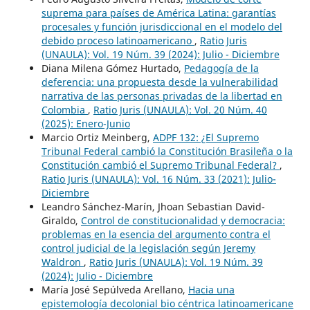
suprema para países de América Latina: garantías
procesales y función jurisdiccional en el modelo del
debido proceso latinoamericano
,
Ratio Juris
(UNAULA): Vol. 19 Núm. 39 (2024): Julio - Diciembre
Diana Milena Gómez Hurtado,
Pedagogía de la
deferencia: una propuesta desde la vulnerabilidad
narrativa de las personas privadas de la libertad en
Colombia
,
Ratio Juris (UNAULA): Vol. 20 Núm. 40
(2025): Enero-Junio
Marcio Ortiz Meinberg,
ADPF 132: ¿El Supremo
Tribunal Federal cambió la Constitución Brasileña o la
Constitución cambió el Supremo Tribunal Federal?
,
Ratio Juris (UNAULA): Vol. 16 Núm. 33 (2021): Julio-
Diciembre
Leandro Sánchez-Marín, Jhoan Sebastian David-
Giraldo,
Control de constitucionalidad y democracia:
problemas en la esencia del argumento contra el
control judicial de la legislación según Jeremy
Waldron
,
Ratio Juris (UNAULA): Vol. 19 Núm. 39
(2024): Julio - Diciembre
María José Sepúlveda Arellano,
Hacia una
epistemología decolonial bio céntrica latinoamericane