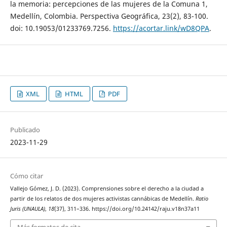
la memoria: percepciones de las mujeres de la Comuna 1,
Medellín, Colombia. Perspectiva Geográfica, 23(2), 83-100.
doi: 10.19053/01233769.7256.
https://acortar.link/wD8QPA
.
XML
HTML
PDF
Publicado
2023-11-29
Cómo citar
Vallejo Gómez, J. D. (2023). Comprensiones sobre el derecho a la ciudad a
partir de los relatos de dos mujeres activistas cannábicas de Medellín.
Ratio
Juris (UNAULA)
,
18
(37), 311–336. https://doi.org/10.24142/raju.v18n37a11
Más formatos de cita