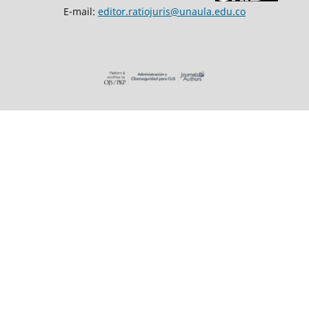
E-mail:
editor.ratiojuris@unaula.edu.co