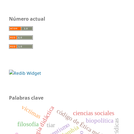
Número actual
Palabras clave
victimas
estrategia didáctica
código de Ética médica
ciencias sociales
biopolítica
filosofía
armamentismo
tiar
colombia