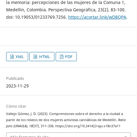
la memoria: percepciones de las mujeres de la Comuna 1,
Medellín, Colombia. Perspectiva Geográfica, 23(2), 83-100.
doi: 10.19053/01233769.7256.
https://acortar.link/wD8QPA
.
XML
HTML
PDF
Publicado
2023-11-29
Cómo citar
Vallejo Gómez, J. D. (2023). Comprensiones sobre el derecho a la ciudad a
partir de los relatos de dos mujeres activistas cannábicas de Medellín.
Ratio
Juris (UNAULA)
,
18
(37), 311–336. https://doi.org/10.24142/raju.v18n37a11
Más formatos de cita