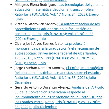
Milagros Elena Rodríguez,
Las tecnologías del yo en la
educación matemática decolonial transcompleja
,
Ratio Juris (UNAULA): Vol. 17 Núm. 34 (2022): Enero-
Junio
Víctor Nikiforovich Sídorov,
La automatización de los
procedimientos aduaneros en la facilitación del
comercio
,
Ratio Juris (UNAULA): Vol. 19 Núm. 38
(2024): Enero-Junio
Cícero José Alves Soares Neto,
La producción
monográfica para la graduación Y el mecanismo de
autosabotaje: Universidade federal de uberlândia,
1985-2015
,
Ratio Juris (UNAULA): Vol. 13 Núm. 26
(2018): Enero-Junio
Jorge Esteban Romero Monroy,
El Enfoque Estratégico
Relacional en los debates marxistas sobre el estado
,
Ratio Juris (UNAULA): Vol. 16 Núm. 33 (2021): Julio-
Diciembre
Gerardo Antonio Durango Álvarez,
Análisis del Artículo
65 de la Convención Americana respecto al
incumplimiento de las sentencias de la Corte IDH por
los Estados Parte
,
Ratio Juris (UNAULA): Vol. 17 Núm.
35 (2022): Julio-Diciembre