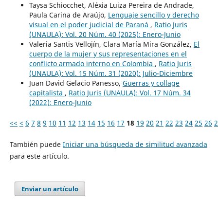
Taysa Schiocchet, Aléxia Luiza Pereira de Andrade,
Paula Carina de Araújo,
Lenguaje sencillo y derecho
visual en el poder judicial de Paraná
,
Ratio Juris
(UNAULA): Vol. 20 Núm. 40 (2025): Enero-Junio
Valeria Santis Vellojín, Clara María Mira González,
El
cuerpo de la mujer y sus representaciones en el
conflicto armado interno en Colombia
,
Ratio Juris
(UNAULA): Vol. 15 Núm. 31 (2020): Julio-Diciembre
Juan David Gelacio Panesso,
Guerras y collage
capitalista
,
Ratio Juris (UNAULA): Vol. 17 Núm. 34
(2022): Enero-Junio
<<
<
6
7
8
9
10
11
12
13
14
15
16
17
18
19
20
21
22
23
24
25
26
2
También puede
Iniciar una búsqueda de similitud avanzada
para este artículo.
Enviar un artículo