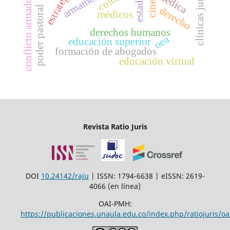
clínicas jurídicas
estado
conflicto armado
cine
poder pastoral
derecho
médicos
derechos humanos
oea
educación superior
formación de abogados
educación virtual
Revista Ratio Juris
DOI
10.24142/raju
| ISSN: 1794-6638 | eISSN: 2619-
4066 (en línea)
OAI-PMH:
https://publicaciones.unaula.edu.co/index.php/ratiojuris/oa