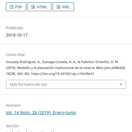
PDF
HTML
XML
Publicado
2019-10-17
Cómo citar
Insuasty Rodríguez, A., Zuluaga Cometa, H. A., & Palechor Ordoñez, D. M.
(2019). Medellín y la planeación institucional de la miseria.
Ratio Juris (UNAULA)
,
14
(28), 343–362. https://doi.org/10.24142/raju.v14n28a12
Más formatos de cita
Número
Vol. 14 Núm. 28 (2019): Enero-Junio
Sección