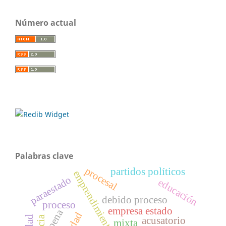
Número actual
Palabras clave
procesal
partidos políticos
paraestado
educación
debido proceso
proceso
empresa estado
pena
acusatorio
mixta