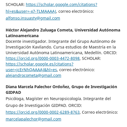
SCHOLAR:
https://scholar.google.com/citations?
hl=es&user=-x7-TLMAAAAJ
, correo electrónico:
alfonso.insuasty@gmail.com
Héctor Alejandro Zuluaga Cometa,
Universidad Autónoma
Latinoamericana
Docente investigador. Integrante del Grupo Autónomo de
Investigación Kavilando. Cursa estudios de Maestría en la
Universidad Autónoma Latinoamericana, Medellín. ORCID:
https://orcid.org/0000-0003-4472-8098
, SCHOLAR:
https://scholar.google.es/citations?
user=jcErNhQAAAAJ&hl=es
, correo electrónico:
alejandrocometa@gmail.com
Diana Marcela Palechor Ordoñez,
Grupo de Investigación
GIDPAD
Psicóloga, Magíster en Neuropsicología. Integrante del
Grupo de Investigación GIDPAD. ORCID:
https://orcid.org/0000-0002-6289-8763
, Correo electrónico:
marcelapalechor@gmail.com