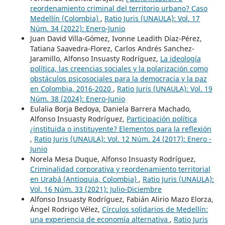
reordenamiento criminal del territorio urbano? Caso
Medellín (Colombia)
,
Ratio Juris (UNAULA): Vol. 17
Núm. 34 (2022): Enero-Junio
Juan David Villa-Gómez, Ivonne Leadith Díaz-Pérez,
Tatiana Saavedra-Florez, Carlos Andrés Sanchez-
Jaramillo, Alfonso Insuasty Rodríguez,
La ideología
política, las creencias sociales y la polarización como
obstáculos psicosociales para la democracia y la paz
en Colombia, 2016-2020
,
Ratio Juris (UNAULA): Vol. 19
Núm. 38 (2024): Enero-Junio
Eulalia Borja Bedoya, Daniela Barrera Machado,
Alfonso Insuasty Rodríguez,
Participación política
¿instituida o instituyente? Elementos para la reflexión
,
Ratio Juris (UNAULA): Vol. 12 Núm. 24 (2017): Enero -
Junio
Norela Mesa Duque, Alfonso Insuasty Rodríguez,
Criminalidad corporativa y reordenamiento territorial
en Urabá (Antioquia, Colombia)
,
Ratio Juris (UNAULA):
Vol. 16 Núm. 33 (2021): Julio-Diciembre
Alfonso Insuasty Rodríguez, Fabián Alirio Mazo Elorza,
Ángel Rodrigo Vélez,
Círculos solidarios de Medellín:
una experiencia de economía alternativa
,
Ratio Juris