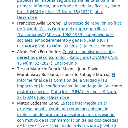
públicas en materia seguridad alimentaria para la
primera infancia, una mirada desde la eficacia
,
Ratio
Juris (UNAULA): Vol. 17 Núm. 35 (2022): Julio-
Diciembre
Francisco Ávila Coronel,
El proceso de rebelión política
de Yolanda Casas Quiroz del grupo guerrillero
“Lacandones” (México, 1962-1969): subjetividades
sociales, empoderamiento y género
,
Ratio Juris
(UNAULA): Vol. 16 Núm. 33 (2021): Julio-Diciembre
Alexis Peña Fernández,
Constitucionalismo social y
derechos del consumidor
,
Ratio Juris (UNAULA): Vol.
16 Núm. 32 (2021): Enero-Junio
Tirson Mauricio Duarte Molina, Juan David
Mambuscay Burbano, Leonardo Sabogal Murcia,
El
informe final de la Comisión de la Verdad y [su
impacto en] la configuración de Santiago de Cali como
distrito especial
,
Ratio Juris (UNAULA): Vol. 19 Núm.
39 (2024): Julio - Diciembre
Mateo Ledesma Cano,
La fase intermedia en el
proceso penal colombiano como mecanismo de
protección del principio acusatorio: una necesidad
con motivo de la conmemoración de las dos décadas
de la Ley 906 de 2004
,
Ratio Juris (UNAULA): Vol. 19