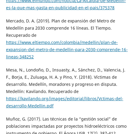
https://www.elmundo.com/noticia/La-Alcaldia-de-Medellin-
es-la-que-mas-gasta-en-publicidad-en-el-pais/375378
Mercado, D. A. (2019). Plan de expansión del Metro de
Medellín para 2030 comprende 16 líneas. El Tiempo.
Recuperado de
https://www.eltiempo.com/colombia/medellin/plan-de-
expansion-del-metro-de-medellin-para-2030-comprende-16-
lineas-348252
Mesa, N., Londoño, D., Insuasty, A., Sánchez, D., Valencia, J.
F., Borja, E., Zuluaga, H. A. y Pino, Y. (2018). Víctimas de
desarrollo. Medellín, moradores y progreso en disputa.
Medellín: Kavilando. Recuperado de
https://kavilando.org/images/editorial/libros/Vctimas-del-
desarrollo-Medellin.pdf
Muñoz, G. (2017). Las técnicas de la “gestión social” de
poblaciones impactadas por proyectos hidroeléctricos como
instrumento de gobierno. El Ágora USB, 17(2), 387-412.