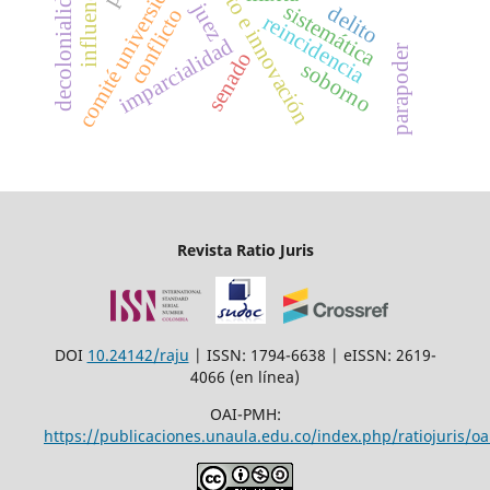
emprendimiento e innovación
comité universidad
decolonialidad
influencia
juez
sistemática
delito
conflicto
reincidencia
imparcialidad
parapoder
senado
soborno
Revista Ratio Juris
DOI
10.24142/raju
| ISSN: 1794-6638 | eISSN: 2619-
4066 (en línea)
OAI-PMH:
https://publicaciones.unaula.edu.co/index.php/ratiojuris/oa