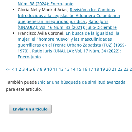
Núm. 38 (2024): Enero-Junio
Gloria Nelly Madrid Arias,
Revisión a los Cambios
Introducidos a la Legislación Aduanera Colombiana
que generan inseguridad jurídica
,
Ratio Juris
(UNAULA): Vol. 16 Núm. 33 (2021): Julio-Diciembre
Francisco Ávila Coronel,
En busca de la igualdad: la
mujer, el “hombre nuevo” y las masculinidades
guerrilleras en el Frente Urbano Zapatista (FUZ) (1959-
1970)
,
Ratio Juris (UNAULA): Vol. 17 Núm. 34 (2022):
Enero-Junio
<<
<
1
2
3
4
5
6
7
8
9
10
11
12
13
14
15
16
17
18
19
20
21
22
23
2
También puede
Iniciar una búsqueda de similitud avanzada
para este artículo.
Enviar un artículo