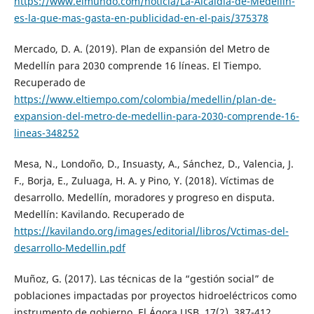
https://www.elmundo.com/noticia/La-Alcaldia-de-Medellin-
es-la-que-mas-gasta-en-publicidad-en-el-pais/375378
Mercado, D. A. (2019). Plan de expansión del Metro de
Medellín para 2030 comprende 16 líneas. El Tiempo.
Recuperado de
https://www.eltiempo.com/colombia/medellin/plan-de-
expansion-del-metro-de-medellin-para-2030-comprende-16-
lineas-348252
Mesa, N., Londoño, D., Insuasty, A., Sánchez, D., Valencia, J.
F., Borja, E., Zuluaga, H. A. y Pino, Y. (2018). Víctimas de
desarrollo. Medellín, moradores y progreso en disputa.
Medellín: Kavilando. Recuperado de
https://kavilando.org/images/editorial/libros/Vctimas-del-
desarrollo-Medellin.pdf
Muñoz, G. (2017). Las técnicas de la “gestión social” de
poblaciones impactadas por proyectos hidroeléctricos como
instrumento de gobierno. El Ágora USB, 17(2), 387-412.