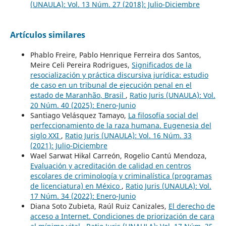
(UNAULA): Vol. 13 Núm. 27 (2018): Julio-Diciembre
Artículos similares
Phablo Freire, Pablo Henrique Ferreira dos Santos,
Meire Celi Pereira Rodrigues,
Significados de la
resocialización y práctica discursiva jurídica: estudio
de caso en un tribunal de ejecución penal en el
estado de Maranhão, Brasil
,
Ratio Juris (UNAULA): Vol.
20 Núm. 40 (2025): Enero-Junio
Santiago Velásquez Tamayo,
La filosofía social del
perfeccionamiento de la raza humana. Eugenesia del
siglo XXI
,
Ratio Juris (UNAULA): Vol. 16 Núm. 33
(2021): Julio-Diciembre
Wael Sarwat Hikal Carreón, Rogelio Cantú Mendoza,
Evaluación y acreditación de calidad en centros
escolares de criminología y criminalística (programas
de licenciatura) en México
,
Ratio Juris (UNAULA): Vol.
17 Núm. 34 (2022): Enero-Junio
Diana Soto Zubieta, Raúl Ruiz Canizales,
El derecho de
acceso a Internet. Condiciones de priorización de cara