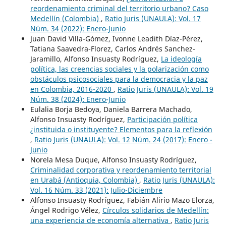
reordenamiento criminal del territorio urbano? Caso
Medellín (Colombia)
,
Ratio Juris (UNAULA): Vol. 17
Núm. 34 (2022): Enero-Junio
Juan David Villa-Gómez, Ivonne Leadith Díaz-Pérez,
Tatiana Saavedra-Florez, Carlos Andrés Sanchez-
Jaramillo, Alfonso Insuasty Rodríguez,
La ideología
política, las creencias sociales y la polarización como
obstáculos psicosociales para la democracia y la paz
en Colombia, 2016-2020
,
Ratio Juris (UNAULA): Vol. 19
Núm. 38 (2024): Enero-Junio
Eulalia Borja Bedoya, Daniela Barrera Machado,
Alfonso Insuasty Rodríguez,
Participación política
¿instituida o instituyente? Elementos para la reflexión
,
Ratio Juris (UNAULA): Vol. 12 Núm. 24 (2017): Enero -
Junio
Norela Mesa Duque, Alfonso Insuasty Rodríguez,
Criminalidad corporativa y reordenamiento territorial
en Urabá (Antioquia, Colombia)
,
Ratio Juris (UNAULA):
Vol. 16 Núm. 33 (2021): Julio-Diciembre
Alfonso Insuasty Rodríguez, Fabián Alirio Mazo Elorza,
Ángel Rodrigo Vélez,
Círculos solidarios de Medellín:
una experiencia de economía alternativa
,
Ratio Juris