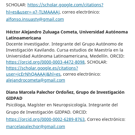
SCHOLAR:
https://scholar.google.com/citations?
hl=es&user=-x7-TLMAAAAJ
, correo electrónico:
alfonso.insuasty@gmail.com
Héctor Alejandro Zuluaga Cometa,
Universidad Autónoma
Latinoamericana
Docente investigador. Integrante del Grupo Autónomo de
Investigación Kavilando. Cursa estudios de Maestría en la
Universidad Autónoma Latinoamericana, Medellín. ORCID:
https://orcid.org/0000-0003-4472-8098
, SCHOLAR:
https://scholar.google.es/citations?
user=jcErNhQAAAAJ&hl=es
, correo electrónico:
alejandrocometa@gmail.com
Diana Marcela Palechor Ordoñez,
Grupo de Investigación
GIDPAD
Psicóloga, Magíster en Neuropsicología. Integrante del
Grupo de Investigación GIDPAD. ORCID:
https://orcid.org/0000-0002-6289-8763
, Correo electrónico:
marcelapalechor@gmail.com