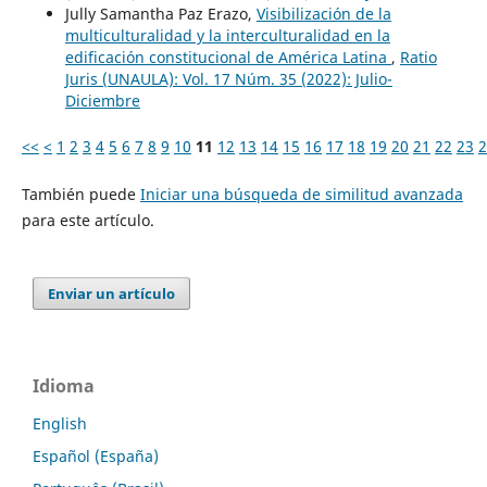
Jully Samantha Paz Erazo,
Visibilización de la
multiculturalidad y la interculturalidad en la
edificación constitucional de América Latina
,
Ratio
Juris (UNAULA): Vol. 17 Núm. 35 (2022): Julio-
Diciembre
<<
<
1
2
3
4
5
6
7
8
9
10
11
12
13
14
15
16
17
18
19
20
21
22
23
2
También puede
Iniciar una búsqueda de similitud avanzada
para este artículo.
Enviar un artículo
Idioma
English
Español (España)