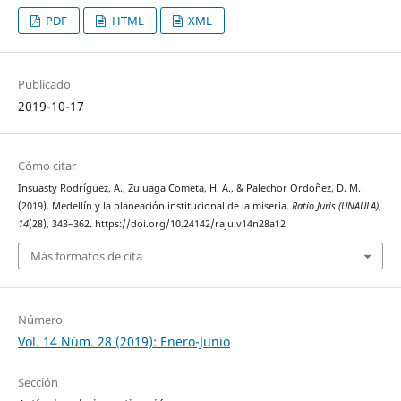
PDF
HTML
XML
Publicado
2019-10-17
Cómo citar
Insuasty Rodríguez, A., Zuluaga Cometa, H. A., & Palechor Ordoñez, D. M.
(2019). Medellín y la planeación institucional de la miseria.
Ratio Juris (UNAULA)
,
14
(28), 343–362. https://doi.org/10.24142/raju.v14n28a12
Más formatos de cita
Número
Vol. 14 Núm. 28 (2019): Enero-Junio
Sección