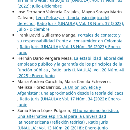
al mínimo vital
,
Ratio Juris (UNAULA): Vol. 17 Núm. 35
(2022): Julio-Diciembre
Jose Fernando Valencia Grajales, Mayda Soraya Marín
Galeano,
Leon Petrazycki, teoría psicológica del
derecho
,
Ratio Juris (UNAULA): Vol. 18 Núm. 37 (2023):
Julio - Diciembre
Frank David Guillermo Manga,
Portales de contacto y
su responsabilidad frente al consumidor en Colombia
,
Ratio Juris (UNAULA): Vol. 18 Núm. 36 (2023): Enero-
Junio
Hernán Darío Vergara Mesa,
La estabilidad laboral del
empleado público y la garantía de los principios de la
función pública
,
Ratio Juris (UNAULA): Vol. 20 Núm. 40
(2025): Enero-Junio
María Andrea Canchila, María Camila Echeverri,
Melissa Flórez Barrios,
La Unión Soviética y
Afganistán: una aproximación desde la teoría del caos
,
Ratio Juris (UNAULA): Vol. 17 Núm. 34 (2022): Enero-
Junio
Sonia Elena López Pulgarín,
El humanismo holístico.
Una alternativa espiritual para la universidad
latinoamericana (reflexión teórica)
,
Ratio Juris
(UNAULA): Vol. 13 Núm. 26 (2018): Enero-Junio