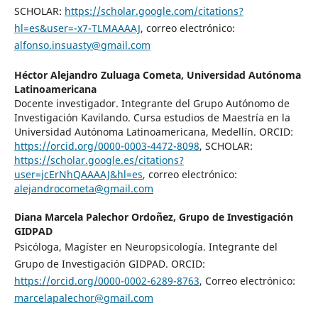
SCHOLAR:
https://scholar.google.com/citations?
hl=es&user=-x7-TLMAAAAJ
, correo electrónico:
alfonso.insuasty@gmail.com
Héctor Alejandro Zuluaga Cometa,
Universidad Autónoma
Latinoamericana
Docente investigador. Integrante del Grupo Autónomo de
Investigación Kavilando. Cursa estudios de Maestría en la
Universidad Autónoma Latinoamericana, Medellín. ORCID:
https://orcid.org/0000-0003-4472-8098
, SCHOLAR:
https://scholar.google.es/citations?
user=jcErNhQAAAAJ&hl=es
, correo electrónico:
alejandrocometa@gmail.com
Diana Marcela Palechor Ordoñez,
Grupo de Investigación
GIDPAD
Psicóloga, Magíster en Neuropsicología. Integrante del
Grupo de Investigación GIDPAD. ORCID:
https://orcid.org/0000-0002-6289-8763
, Correo electrónico:
marcelapalechor@gmail.com