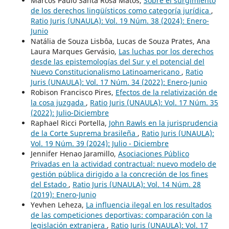
Marcos Paulo Santa Rosa Matos,
Sobre el surgimiento
de los derechos lingüísticos como categoría jurídica
,
Ratio Juris (UNAULA): Vol. 19 Núm. 38 (2024): Enero-
Junio
Natália de Souza Lisbôa, Lucas de Souza Prates, Ana
Laura Marques Gervásio,
Las luchas por los derechos
desde las epistemologías del Sur y el potencial del
Nuevo Constitucionalismo Latinoamericano
,
Ratio
Juris (UNAULA): Vol. 17 Núm. 34 (2022): Enero-Junio
Robison Francisco Pires,
Efectos de la relativización de
la cosa juzgada
,
Ratio Juris (UNAULA): Vol. 17 Núm. 35
(2022): Julio-Diciembre
Raphael Ricci Portella,
John Rawls en la jurisprudencia
de la Corte Suprema brasileña
,
Ratio Juris (UNAULA):
Vol. 19 Núm. 39 (2024): Julio - Diciembre
Jennifer Henao Jaramillo,
Asociaciones Público
Privadas en la actividad contractual: nuevo modelo de
gestión pública dirigido a la concreción de los fines
del Estado
,
Ratio Juris (UNAULA): Vol. 14 Núm. 28
(2019): Enero-Junio
Yevhen Leheza,
La influencia ilegal en los resultados
de las competiciones deportivas: comparación con la
legislación extranjera
,
Ratio Juris (UNAULA): Vol. 17