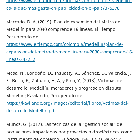
https://www.elmundo.com/noticia/La-Alcaldia-de-Medellin-
es-la-que-mas-gasta-en-publicidad-en-el-pais/375378
Mercado, D. A. (2019). Plan de expansión del Metro de
Medellín para 2030 comprende 16 líneas. El Tiempo.
Recuperado de
https://www.eltiempo.com/colombia/medellin/plan-de-
expansion-del-metro-de-medellin-para-2030-comprende-16-
lineas-348252
Mesa, N., Londoño, D., Insuasty, A., Sánchez, D., Valencia, J.
F., Borja, E., Zuluaga, H. A. y Pino, Y. (2018). Víctimas de
desarrollo. Medellín, moradores y progreso en disputa.
Medellín: Kavilando. Recuperado de
https://kavilando.org/images/editorial/libros/Vctimas-del-
desarrollo-Medellin.pdf
Muñoz, G. (2017). Las técnicas de la “gestión social” de
poblaciones impactadas por proyectos hidroeléctricos como
instrumento de gobierno. El Ágora USB, 17(2), 387-412.