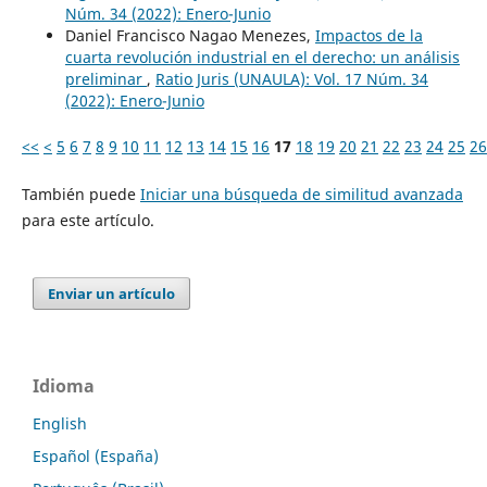
Núm. 34 (2022): Enero-Junio
Daniel Francisco Nagao Menezes,
Impactos de la
cuarta revolución industrial en el derecho: un análisis
preliminar
,
Ratio Juris (UNAULA): Vol. 17 Núm. 34
(2022): Enero-Junio
<<
<
5
6
7
8
9
10
11
12
13
14
15
16
17
18
19
20
21
22
23
24
25
26
También puede
Iniciar una búsqueda de similitud avanzada
para este artículo.
Enviar un artículo
Idioma
English
Español (España)