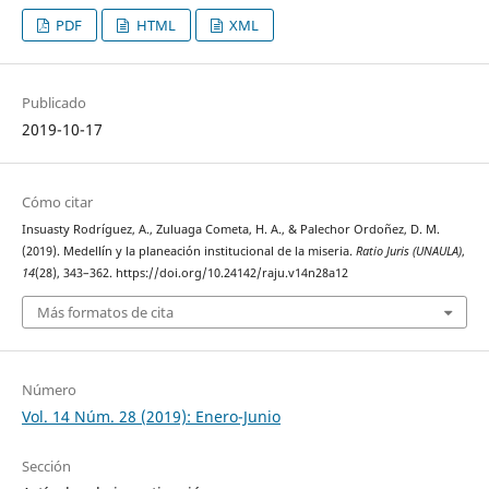
PDF
HTML
XML
Publicado
2019-10-17
Cómo citar
Insuasty Rodríguez, A., Zuluaga Cometa, H. A., & Palechor Ordoñez, D. M.
(2019). Medellín y la planeación institucional de la miseria.
Ratio Juris (UNAULA)
,
14
(28), 343–362. https://doi.org/10.24142/raju.v14n28a12
Más formatos de cita
Número
Vol. 14 Núm. 28 (2019): Enero-Junio
Sección