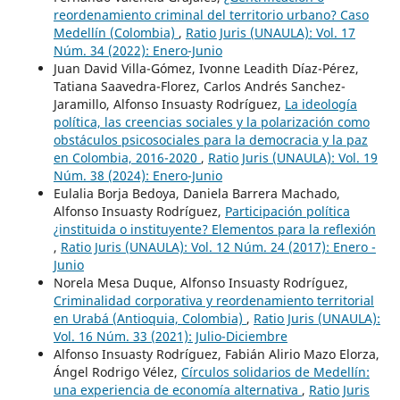
reordenamiento criminal del territorio urbano? Caso
Medellín (Colombia)
,
Ratio Juris (UNAULA): Vol. 17
Núm. 34 (2022): Enero-Junio
Juan David Villa-Gómez, Ivonne Leadith Díaz-Pérez,
Tatiana Saavedra-Florez, Carlos Andrés Sanchez-
Jaramillo, Alfonso Insuasty Rodríguez,
La ideología
política, las creencias sociales y la polarización como
obstáculos psicosociales para la democracia y la paz
en Colombia, 2016-2020
,
Ratio Juris (UNAULA): Vol. 19
Núm. 38 (2024): Enero-Junio
Eulalia Borja Bedoya, Daniela Barrera Machado,
Alfonso Insuasty Rodríguez,
Participación política
¿instituida o instituyente? Elementos para la reflexión
,
Ratio Juris (UNAULA): Vol. 12 Núm. 24 (2017): Enero -
Junio
Norela Mesa Duque, Alfonso Insuasty Rodríguez,
Criminalidad corporativa y reordenamiento territorial
en Urabá (Antioquia, Colombia)
,
Ratio Juris (UNAULA):
Vol. 16 Núm. 33 (2021): Julio-Diciembre
Alfonso Insuasty Rodríguez, Fabián Alirio Mazo Elorza,
Ángel Rodrigo Vélez,
Círculos solidarios de Medellín:
una experiencia de economía alternativa
,
Ratio Juris