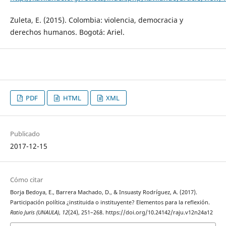
Zuleta, E. (2015). Colombia: violencia, democracia y
derechos humanos. Bogotá: Ariel.
PDF
HTML
XML
Publicado
2017-12-15
Cómo citar
Borja Bedoya, E., Barrera Machado, D., & Insuasty Rodríguez, A. (2017).
Participación política ¿instituida o instituyente? Elementos para la reflexión.
Ratio Juris (UNAULA)
,
12
(24), 251–268. https://doi.org/10.24142/raju.v12n24a12