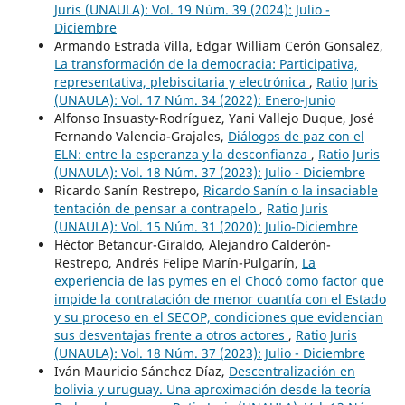
Juris (UNAULA): Vol. 19 Núm. 39 (2024): Julio -
Diciembre
Armando Estrada Villa, Edgar William Cerón Gonsalez,
La transformación de la democracia: Participativa,
representativa, plebiscitaria y electrónica
,
Ratio Juris
(UNAULA): Vol. 17 Núm. 34 (2022): Enero-Junio
Alfonso Insuasty-Rodríguez, Yani Vallejo Duque, José
Fernando Valencia-Grajales,
Diálogos de paz con el
ELN: entre la esperanza y la desconfianza
,
Ratio Juris
(UNAULA): Vol. 18 Núm. 37 (2023): Julio - Diciembre
Ricardo Sanín Restrepo,
Ricardo Sanín o la insaciable
tentación de pensar a contrapelo
,
Ratio Juris
(UNAULA): Vol. 15 Núm. 31 (2020): Julio-Diciembre
Héctor Betancur-Giraldo, Alejandro Calderón-
Restrepo, Andrés Felipe Marín-Pulgarín,
La
experiencia de las pymes en el Chocó como factor que
impide la contratación de menor cuantía con el Estado
y su proceso en el SECOP, condiciones que evidencian
sus desventajas frente a otros actores
,
Ratio Juris
(UNAULA): Vol. 18 Núm. 37 (2023): Julio - Diciembre
Iván Mauricio Sánchez Díaz,
Descentralización en
bolivia y uruguay. Una aproximación desde la teoría