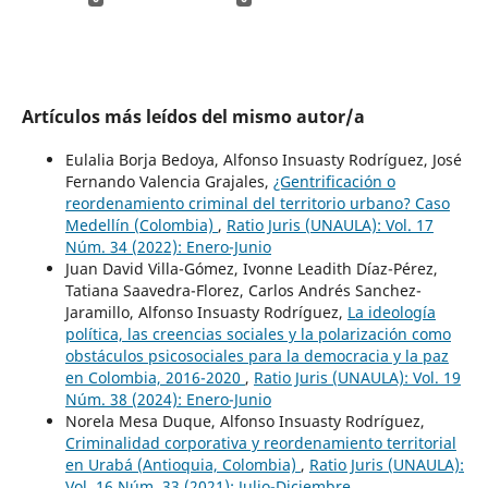
Artículos más leídos del mismo autor/a
Eulalia Borja Bedoya, Alfonso Insuasty Rodríguez, José
Fernando Valencia Grajales,
¿Gentrificación o
reordenamiento criminal del territorio urbano? Caso
Medellín (Colombia)
,
Ratio Juris (UNAULA): Vol. 17
Núm. 34 (2022): Enero-Junio
Juan David Villa-Gómez, Ivonne Leadith Díaz-Pérez,
Tatiana Saavedra-Florez, Carlos Andrés Sanchez-
Jaramillo, Alfonso Insuasty Rodríguez,
La ideología
política, las creencias sociales y la polarización como
obstáculos psicosociales para la democracia y la paz
en Colombia, 2016-2020
,
Ratio Juris (UNAULA): Vol. 19
Núm. 38 (2024): Enero-Junio
Norela Mesa Duque, Alfonso Insuasty Rodríguez,
Criminalidad corporativa y reordenamiento territorial
en Urabá (Antioquia, Colombia)
,
Ratio Juris (UNAULA):
Vol. 16 Núm. 33 (2021): Julio-Diciembre