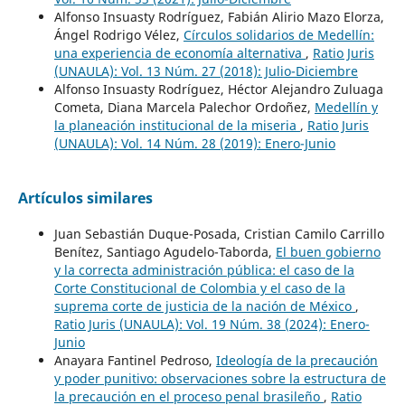
Alfonso Insuasty Rodríguez, Fabián Alirio Mazo Elorza,
Ángel Rodrigo Vélez,
Círculos solidarios de Medellín:
una experiencia de economía alternativa
,
Ratio Juris
(UNAULA): Vol. 13 Núm. 27 (2018): Julio-Diciembre
Alfonso Insuasty Rodríguez, Héctor Alejandro Zuluaga
Cometa, Diana Marcela Palechor Ordoñez,
Medellín y
la planeación institucional de la miseria
,
Ratio Juris
(UNAULA): Vol. 14 Núm. 28 (2019): Enero-Junio
Artículos similares
Juan Sebastián Duque-Posada, Cristian Camilo Carrillo
Benítez, Santiago Agudelo-Taborda,
El buen gobierno
y la correcta administración pública: el caso de la
Corte Constitucional de Colombia y el caso de la
suprema corte de justicia de la nación de México
,
Ratio Juris (UNAULA): Vol. 19 Núm. 38 (2024): Enero-
Junio
Anayara Fantinel Pedroso,
Ideología de la precaución
y poder punitivo: observaciones sobre la estructura de
la precaución en el proceso penal brasileño
,
Ratio