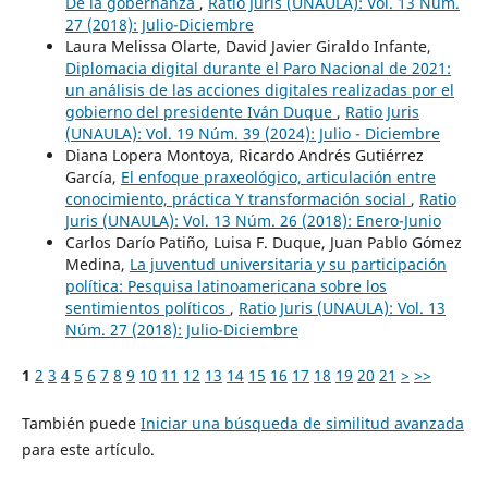
De la gobernanza
,
Ratio Juris (UNAULA): Vol. 13 Núm.
27 (2018): Julio-Diciembre
Laura Melissa Olarte, David Javier Giraldo Infante,
Diplomacia digital durante el Paro Nacional de 2021:
un análisis de las acciones digitales realizadas por el
gobierno del presidente Iván Duque
,
Ratio Juris
(UNAULA): Vol. 19 Núm. 39 (2024): Julio - Diciembre
Diana Lopera Montoya, Ricardo Andrés Gutiérrez
García,
El enfoque praxeológico, articulación entre
conocimiento, práctica Y transformación social
,
Ratio
Juris (UNAULA): Vol. 13 Núm. 26 (2018): Enero-Junio
Carlos Darío Patiño, Luisa F. Duque, Juan Pablo Gómez
Medina,
La juventud universitaria y su participación
política: Pesquisa latinoamericana sobre los
sentimientos políticos
,
Ratio Juris (UNAULA): Vol. 13
Núm. 27 (2018): Julio-Diciembre
1
2
3
4
5
6
7
8
9
10
11
12
13
14
15
16
17
18
19
20
21
>
>>
También puede
Iniciar una búsqueda de similitud avanzada
para este artículo.