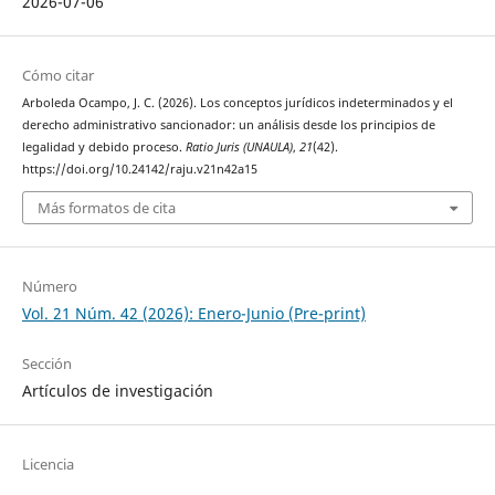
2026-07-06
Cómo citar
Arboleda Ocampo, J. C. (2026). Los conceptos jurídicos indeterminados y el
derecho administrativo sancionador: un análisis desde los principios de
legalidad y debido proceso.
Ratio Juris (UNAULA)
,
21
(42).
https://doi.org/10.24142/raju.v21n42a15
Más formatos de cita
Número
Vol. 21 Núm. 42 (2026): Enero-Junio (Pre-print)
Sección
Artículos de investigación
Licencia