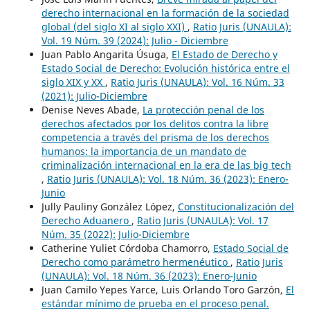
derecho internacional en la formación de la sociedad
global (del siglo XI al siglo XXI)
,
Ratio Juris (UNAULA):
Vol. 19 Núm. 39 (2024): Julio - Diciembre
Juan Pablo Angarita Úsuga,
El Estado de Derecho y
Estado Social de Derecho: Evolución histórica entre el
siglo XIX y XX
,
Ratio Juris (UNAULA): Vol. 16 Núm. 33
(2021): Julio-Diciembre
Denise Neves Abade,
La protección penal de los
derechos afectados por los delitos contra la libre
competencia a través del prisma de los derechos
humanos: la importancia de un mandato de
criminalización internacional en la era de las big tech
,
Ratio Juris (UNAULA): Vol. 18 Núm. 36 (2023): Enero-
Junio
Jully Pauliny González López,
Constitucionalización del
Derecho Aduanero
,
Ratio Juris (UNAULA): Vol. 17
Núm. 35 (2022): Julio-Diciembre
Catherine Yuliet Córdoba Chamorro,
Estado Social de
Derecho como parámetro hermenéutico
,
Ratio Juris
(UNAULA): Vol. 18 Núm. 36 (2023): Enero-Junio
Juan Camilo Yepes Yarce, Luis Orlando Toro Garzón,
El
estándar mínimo de prueba en el proceso penal.