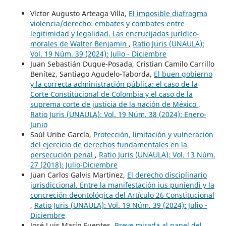
Víctor Augusto Arteaga Villa,
El imposible diafragma
violencia/derecho: embates y combates entre
legitimidad y legalidad. Las encrucijadas jurídico-
morales de Walter Benjamin
,
Ratio Juris (UNAULA):
Vol. 19 Núm. 39 (2024): Julio - Diciembre
Juan Sebastián Duque-Posada, Cristian Camilo Carrillo
Benítez, Santiago Agudelo-Taborda,
El buen gobierno
y la correcta administración pública: el caso de la
Corte Constitucional de Colombia y el caso de la
suprema corte de justicia de la nación de México
,
Ratio Juris (UNAULA): Vol. 19 Núm. 38 (2024): Enero-
Junio
Saúl Uribe García,
Protección, limitación y vulneración
del ejercicio de derechos fundamentales en la
persecución penal
,
Ratio Juris (UNAULA): Vol. 13 Núm.
27 (2018): Julio-Diciembre
Juan Carlos Galvis Martinez,
El derecho disciplinario
jurisdiccional. Entre la manifestación ius puniendi y la
concreción deontológica del Artículo 26 Constitucional
,
Ratio Juris (UNAULA): Vol. 19 Núm. 39 (2024): Julio -
Diciembre
José Luis Marín Fuentes,
Breve mirada al papel del