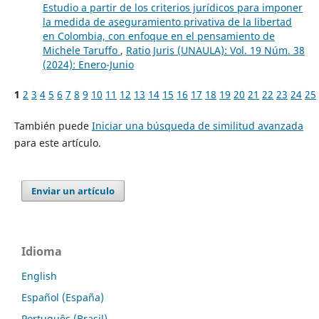
Estudio a partir de los criterios jurídicos para imponer
la medida de aseguramiento privativa de la libertad
en Colombia, con enfoque en el pensamiento de
Michele Taruffo
,
Ratio Juris (UNAULA): Vol. 19 Núm. 38
(2024): Enero-Junio
1
2
3
4
5
6
7
8
9
10
11
12
13
14
15
16
17
18
19
20
21
22
23
24
25
También puede
Iniciar una búsqueda de similitud avanzada
para este artículo.
Enviar un artículo
Idioma
English
Español (España)
Português (Brasil)