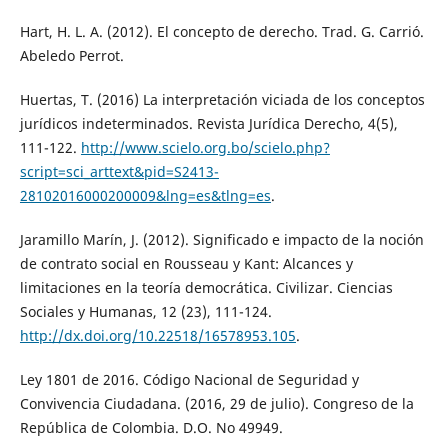
Hart, H. L. A. (2012). El concepto de derecho. Trad. G. Carrió.
Abeledo Perrot.
Huertas, T. (2016) La interpretación viciada de los conceptos
jurídicos indeterminados. Revista Jurídica Derecho, 4(5),
111-122.
http://www.scielo.org.bo/scielo.php?
script=sci_arttext&pid=S2413-
28102016000200009&lng=es&tlng=es
.
Jaramillo Marín, J. (2012). Significado e impacto de la noción
de contrato social en Rousseau y Kant: Alcances y
limitaciones en la teoría democrática. Civilizar. Ciencias
Sociales y Humanas, 12 (23), 111-124.
http://dx.doi.org/10.22518/16578953.105
.
Ley 1801 de 2016. Código Nacional de Seguridad y
Convivencia Ciudadana. (2016, 29 de julio). Congreso de la
República de Colombia. D.O. No 49949.