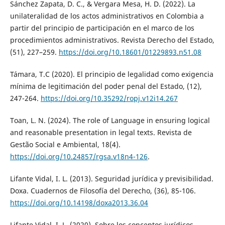
Sánchez Zapata, D. C., & Vergara Mesa, H. D. (2022). La
unilateralidad de los actos administrativos en Colombia a
partir del principio de participación en el marco de los
procedimientos administrativos. Revista Derecho del Estado,
(51), 227–259.
https://doi.org/10.18601/01229893.n51.08
Támara, T.C (2020). El principio de legalidad como exigencia
mínima de legitimación del poder penal del Estado, (12),
247-264.
https://doi.org/10.35292/ropj.v12i14.267
Toan, L. N. (2024). The role of Language in ensuring logical
and reasonable presentation in legal texts. Revista de
Gestão Social e Ambiental, 18(4).
https://doi.org/10.24857/rgsa.v18n4-126
.
Lifante Vidal, I. L. (2013). Seguridad jurídica y previsibilidad.
Doxa. Cuadernos de Filosofía del Derecho, (36), 85-106.
https://doi.org/10.14198/doxa2013.36.04
Lifante Vidal, I. L. (2020). Sobre los conceptos jurídicos