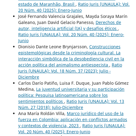
estado de Maranhão, Brasil
,
Ratio Juris (UNAULA): Vol.
20 Núm. 40 (2025): Enero-Junio
José Fernando Valencia Grajales, Mayda Soraya Marín
Galeano, Juan David Gelacio Panesso,
Derechos de
autor, inteligencia artificial (IA) y desafíos éticos
,
Ratio Juris (UNAULA): Vol. 20 Núm. 40 (2025): Enero-
Junio
Dionisio Dante Leone Brynjarsson,
Construcciones
epistemológicas desde la criminología cultural. La
interacción simbólica de la desobediencia civil en la
acción política del animalismo antiespecista
,
Ratio
Juris (UNAULA): Vol. 18 Núm. 37 (2023): Julio -
Diciembre
Carlos Darío Patiño, Luisa F. Duque, Juan Pablo Gómez
Medina,
La juventud universitaria y su participación
política: Pesquisa latinoamericana sobre los
sentimientos políticos
,
Ratio Juris (UNAULA): Vol. 13
Núm. 27 (2018): Julio-Diciembre
Ana María Roldán Villa,
Marco jurídico del uso de la
fuerza en Colombia: aplicación en conflictos armados
y contextos de violencia, 2023
,
Ratio Juris (UNAULA):
Vol. 20 Núm. 40 (2025): Enero-Junio