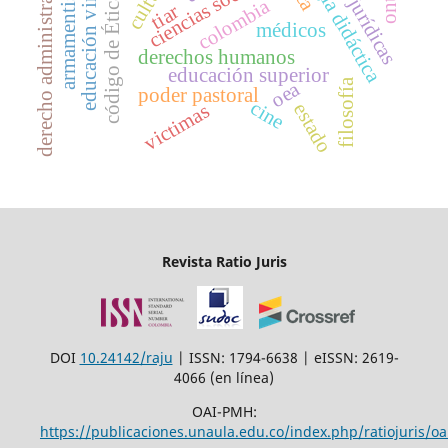
código de Ética médica
clínicas jurídicas
estrategia didáctica
derecho administrativo
educación virtual
ciencias sociales
armamentismo
colombia
tiar
médicos
derechos humanos
educación superior
filosofía
oea
poder pastoral
cine
estado
victimas
Revista Ratio Juris
DOI
10.24142/raju
| ISSN: 1794-6638 | eISSN: 2619-
4066 (en línea)
OAI-PMH:
https://publicaciones.unaula.edu.co/index.php/ratiojuris/oa