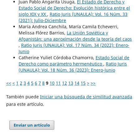
Juan Pablo Angarita Úsuga,
El Estado de Derecho y
Estado Social de Derecho: Evolución histórica entre el
siglo XIX y XX
,
Ratio Juris (UNAULA): Vol. 16 Núm. 33
(2021): Julio-Diciembre
María Andrea Canchila, María Camila Echeverri,
Melissa Flórez Barrios,
La Unión Soviética y
Afganistán: una aproximación desde la teoría del caos
,
Ratio Juris (UNAULA): Vol. 17 Núm. 34 (2022): Enero-
Junio
Catherine Yuliet Córdoba Chamorro,
Estado Social de
Derecho como parámetro hermenéutico
,
Ratio Juris
(UNAULA): Vol. 18 Núm. 36 (2023): Enero-Junio
<<
<
1
2
3
4
5
6
7
8
9
10
11
12
13
14
15
>
>>
También puede
Iniciar una búsqueda de similitud avanzada
para este artículo.
Enviar un artículo