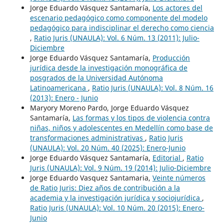
Jorge Eduardo Vásquez Santamaría,
Los actores del
escenario pedagógico como componente del modelo
pedagógico para indisciplinar el derecho como ciencia
,
Ratio Juris (UNAULA): Vol. 6 Núm. 13 (2011): Julio-
Diciembre
Jorge Eduardo Vásquez Santamaría,
Producción
jurídica desde la investigación monográfica de
posgrados de la Universidad Autónoma
Latinoamericana
,
Ratio Juris (UNAULA): Vol. 8 Núm. 16
(2013): Enero - Junio
Maryory Moreno Pardo, Jorge Eduardo Vásquez
Santamaría,
Las formas y los tipos de violencia contra
niñas, niños y adolescentes en Medellín como base de
transformaciones administrativas
,
Ratio Juris
(UNAULA): Vol. 20 Núm. 40 (2025): Enero-Junio
Jorge Eduardo Vásquez Santamaría,
Editorial
,
Ratio
Juris (UNAULA): Vol. 9 Núm. 19 (2014): Julio-Diciembre
Jorge Eduardo Vasquez Santamaria,
Veinte números
de Ratio Juris: Diez años de contribución a la
academia y la investigación jurídica y sociojurídica
,
Ratio Juris (UNAULA): Vol. 10 Núm. 20 (2015): Enero-
Junio