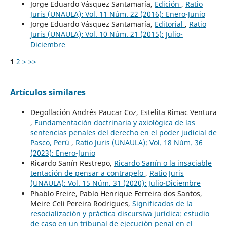
Jorge Eduardo Vásquez Santamaría,
Edición
,
Ratio
Juris (UNAULA): Vol. 11 Núm. 22 (2016): Enero-Junio
Jorge Eduardo Vásquez Santamaría,
Editorial
,
Ratio
Juris (UNAULA): Vol. 10 Núm. 21 (2015): Julio-
Diciembre
1
2
>
>>
Artículos similares
Degollación Andrés Paucar Coz, Estelita Rimac Ventura
,
Fundamentación doctrinaria y axiológica de las
sentencias penales del derecho en el poder judicial de
Pasco, Perú
,
Ratio Juris (UNAULA): Vol. 18 Núm. 36
(2023): Enero-Junio
Ricardo Sanín Restrepo,
Ricardo Sanín o la insaciable
tentación de pensar a contrapelo
,
Ratio Juris
(UNAULA): Vol. 15 Núm. 31 (2020): Julio-Diciembre
Phablo Freire, Pablo Henrique Ferreira dos Santos,
Meire Celi Pereira Rodrigues,
Significados de la
resocialización y práctica discursiva jurídica: estudio
de caso en un tribunal de ejecución penal en el