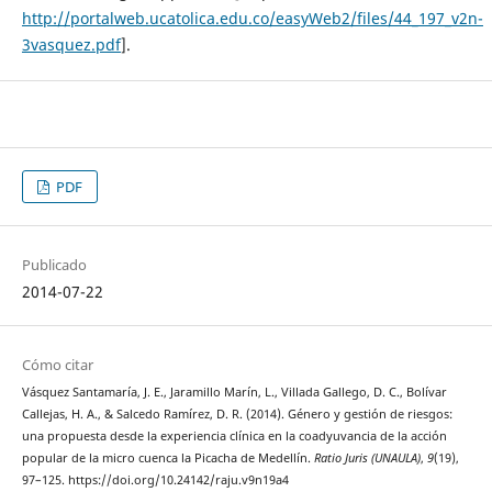
http://portalweb.ucatolica.edu.co/easyWeb2/files/44_197_v2n-
3vasquez.pdf
].
PDF
Publicado
2014-07-22
Cómo citar
Vásquez Santamaría, J. E., Jaramillo Marín, L., Villada Gallego, D. C., Bolívar
Callejas, H. A., & Salcedo Ramírez, D. R. (2014). Género y gestión de riesgos:
una propuesta desde la experiencia clínica en la coadyuvancia de la acción
popular de la micro cuenca la Picacha de Medellín.
Ratio Juris (UNAULA)
,
9
(19),
97–125. https://doi.org/10.24142/raju.v9n19a4