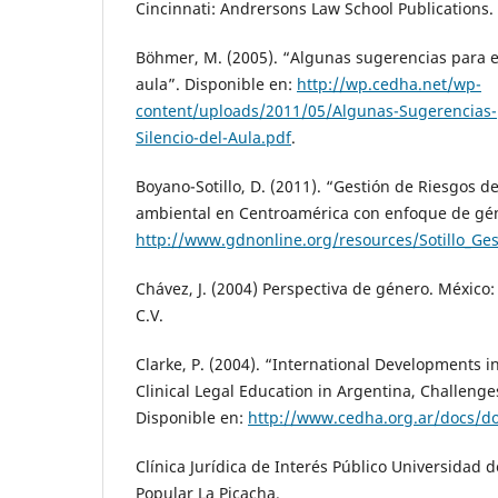
Cincinnati: Andrersons Law School Publications.
Böhmer, M. (2005). “Algunas sugerencias para es
aula”. Disponible en:
http://wp.cedha.net/wp-
content/uploads/2011/05/Algunas-Sugerencias-
Silencio-del-Aula.pdf
.
Boyano-Sotillo, D. (2011). “Gestión de Riesgos d
ambiental en Centroamérica con enfoque de gén
http://www.gdnonline.org/resources/Sotillo_Ge
Chávez, J. (2004) Perspectiva de género. México: 
C.V.
Clarke, P. (2004). “International Developments in
Clinical Legal Education in Argentina, Challeng
Disponible en:
http://www.cedha.org.ar/docs/d
Clínica Jurídica de Interés Público Universidad 
Popular La Picacha.