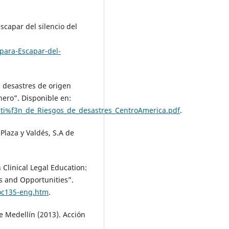
capar del silencio del
para-Escapar-del-
e desastres de origen
ero”. Disponible en:
sti%f3n_de_Riesgos_de_desastres_CentroAmerica.pdf
.
Plaza y Valdés, S.A de
 Clinical Legal Education:
es and Opportunities”.
oc135-eng.htm
.
de Medellín (2013). Acción