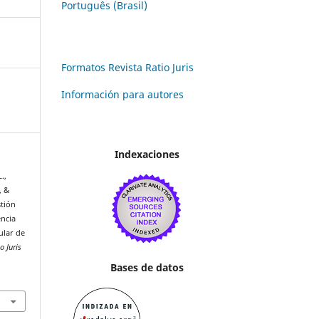
Português (Brasil)
Formatos Revista Ratio Juris
Información para autores
Indexaciones
.,
, &
stión
encia
ular de
o Juris
Bases de datos