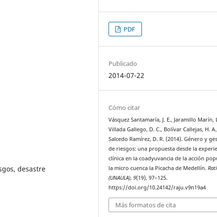
PDF
Publicado
2014-07-22
Cómo citar
Vásquez Santamaría, J. E., Jaramillo Marín, L
Villada Gallego, D. C., Bolívar Callejas, H. A.
Salcedo Ramírez, D. R. (2014). Género y ge
de riesgos: una propuesta desde la experi
clínica en la coadyuvancia de la acción pop
sgos, desastre
la micro cuenca la Picacha de Medellín.
Rati
(UNAULA)
,
9
(19), 97–125.
https://doi.org/10.24142/raju.v9n19a4
Más formatos de cita