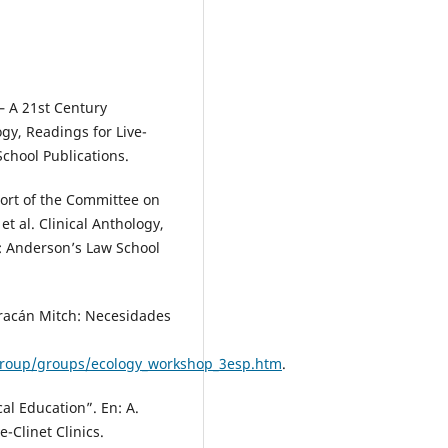
– A 21st Century
ogy, Readings for Live-
School Publications.
port of the Committee on
et al. Clinical Anthology,
io: Anderson’s Law School
uracán Mitch: Necesidades
_group/groups/ecology_workshop_3esp.htm
.
cal Education”. En: A.
e-Clinet Clinics.