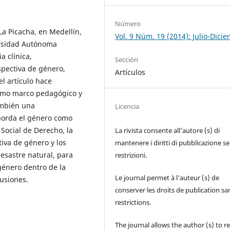
Número
a Picacha, en Medellín,
Vol. 9 Núm. 19 (2014): Julio-Dici
versidad Autónoma
 clínica,
Sección
pectiva de género,
Artículos
el artículo hace
como marco pedagógico y
ambién una
Licencia
aborda el género como
 Social de Derecho, la
La rivista consente all'autore (s) di
iva de género y los
mantenere i diritti di pubblicazione s
esastre natural, para
restrizioni.
género dentro de la
Le journal permet à l'auteur (s) de
lusiones.
conserver les droits de publication sa
restrictions.
The journal allows the author (s) to r