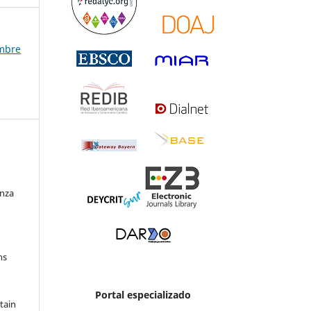
embre
enza
ns
Portal especializado
etain