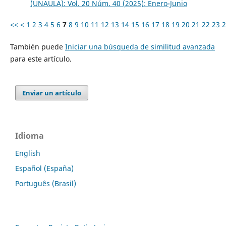
(UNAULA): Vol. 20 Núm. 40 (2025): Enero-Junio
<<
<
1
2
3
4
5
6
7
8
9
10
11
12
13
14
15
16
17
18
19
20
21
22
23
2
También puede
Iniciar una búsqueda de similitud avanzada
para este artículo.
Enviar un artículo
Idioma
English
Español (España)
Português (Brasil)