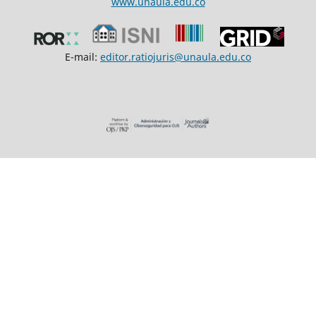
www.unaula.edu.co
E-mail:
editor.ratiojuris@unaula.edu.co