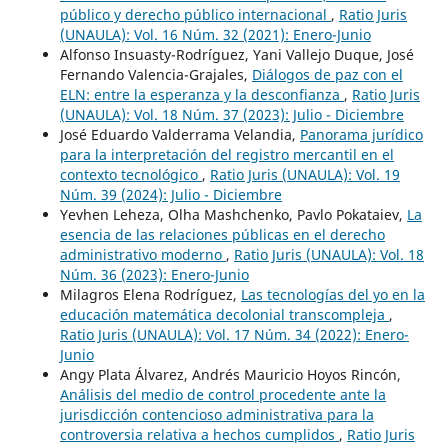
público y derecho público internacional
,
Ratio Juris
(UNAULA): Vol. 16 Núm. 32 (2021): Enero-Junio
Alfonso Insuasty-Rodríguez, Yani Vallejo Duque, José
Fernando Valencia-Grajales,
Diálogos de paz con el
ELN: entre la esperanza y la desconfianza
,
Ratio Juris
(UNAULA): Vol. 18 Núm. 37 (2023): Julio - Diciembre
José Eduardo Valderrama Velandia,
Panorama jurídico
para la interpretación del registro mercantil en el
contexto tecnológico
,
Ratio Juris (UNAULA): Vol. 19
Núm. 39 (2024): Julio - Diciembre
Yevhen Leheza, Olha Mashchenko, Pavlo Pokataiev,
La
esencia de las relaciones públicas en el derecho
administrativo moderno
,
Ratio Juris (UNAULA): Vol. 18
Núm. 36 (2023): Enero-Junio
Milagros Elena Rodríguez,
Las tecnologías del yo en la
educación matemática decolonial transcompleja
,
Ratio Juris (UNAULA): Vol. 17 Núm. 34 (2022): Enero-
Junio
Angy Plata Álvarez, Andrés Mauricio Hoyos Rincón,
Análisis del medio de control procedente ante la
jurisdicción contencioso administrativa para la
controversia relativa a hechos cumplidos
,
Ratio Juris