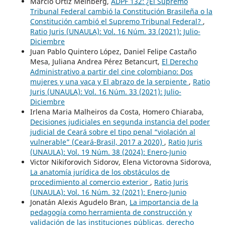
Marcio Ortiz Meinberg,
ADPF 132: ¿El Supremo
Tribunal Federal cambió la Constitución Brasileña o la
Constitución cambió el Supremo Tribunal Federal?
,
Ratio Juris (UNAULA): Vol. 16 Núm. 33 (2021): Julio-
Diciembre
Juan Pablo Quintero López, Daniel Felipe Castaño
Mesa, Juliana Andrea Pérez Betancurt,
El Derecho
Administrativo a partir del cine colombiano: Dos
mujeres y una vaca y El abrazo de la serpiente
,
Ratio
Juris (UNAULA): Vol. 16 Núm. 33 (2021): Julio-
Diciembre
Irlena Maria Malheiros da Costa, Homero Chiaraba,
Decisiones judiciales en segunda instancia del poder
judicial de Ceará sobre el tipo penal “violación al
vulnerable” (Ceará-Brasil, 2017 a 2020)
,
Ratio Juris
(UNAULA): Vol. 19 Núm. 38 (2024): Enero-Junio
Victor Nikiforovich Sidorov, Elena Victorovna Sidorova,
La anatomía jurídica de los obstáculos de
procedimiento al comercio exterior
,
Ratio Juris
(UNAULA): Vol. 16 Núm. 32 (2021): Enero-Junio
Jonatán Alexis Agudelo Bran,
La importancia de la
pedagogía como herramienta de construcción y
validación de las instituciones públicas, derecho