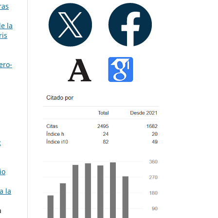
ras
de la
ris
ero-
:
io
a la
a