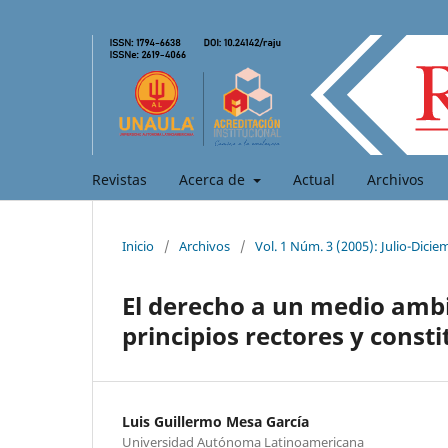
Revistas
Acerca de
Actual
Archivos
Inicio
/
Archivos
/
Vol. 1 Núm. 3 (2005): Julio-Dicie
El derecho a un medio am
principios rectores y const
Luis Guillermo Mesa García
Universidad Autónoma Latinoamericana