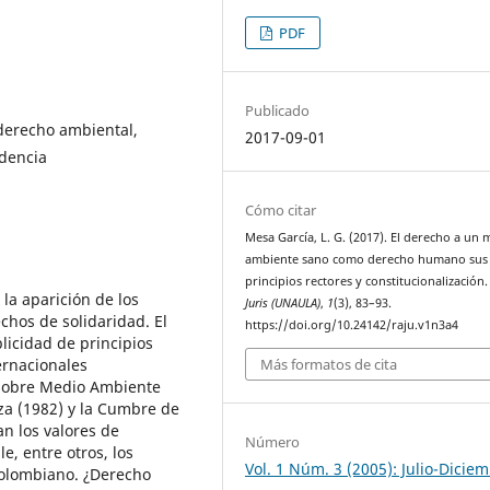
PDF
Publicado
derecho ambiental,
2017-09-01
udencia
Cómo citar
Mesa García, L. G. (2017). El derecho a un 
ambiente sano como derecho humano sus
principios rectores y constitucionalización
la aparición de los
Juris (UNAULA)
,
1
(3), 83–93.
chos de solidaridad. El
https://doi.org/10.24142/raju.v1n3a4
licidad de principios
Más formatos de cita
ernacionales
 sobre Medio Ambiente
za (1982) y la Cumbre de
an los valores de
Número
e, entre otros, los
Vol. 1 Núm. 3 (2005): Julio-Dicie
colombiano. ¿Derecho