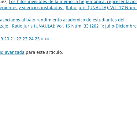
guez,
Los hilos invisibles de la memoria hegemónica: representacio
venientes y silencios instalados
,
Ratio Juris (UNAULA): Vol. 17 Núm.
 asociados al bajo rendimiento académico de estudiantes del
izaje
,
Ratio Juris (UNAULA): Vol. 16 Núm. 33 (2021): Julio-Diciembre
19
20
21
22
23
24
25
>
>>
tud avanzada
para este artículo.