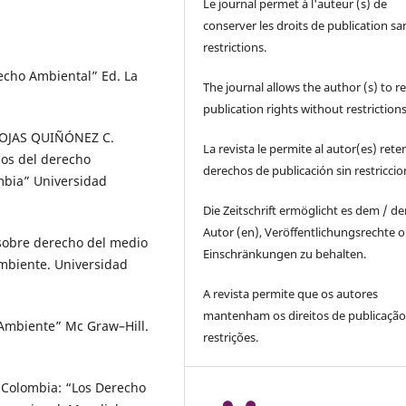
Le journal permet à l'auteur (s) de
conserver les droits de publication sa
restrictions.
cho Ambiental” Ed. La
The journal allows the author (s) to r
publication rights without restrictions
 ROJAS QUIÑÓNEZ C.
La revista le permite al autor(es) rete
pios del derecho
derechos de publicación sin restricci
ombia” Universidad
Die Zeitschrift ermöglicht es dem / d
Autor (en), Veröffentlichungsrechte 
obre derecho del medio
Einschränkungen zu behalten.
mbiente. Universidad
A revista permite que os autores
mantenham os direitos de publicaçã
 Ambiente” Mc Graw–Hill.
restrições.
 Colombia: “Los Derecho