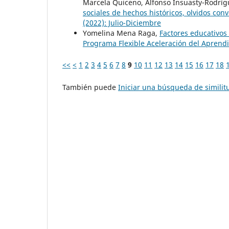
Marcela Quiceno, Alfonso Insuasty-Rodrí
sociales de hechos históricos, olvidos con
(2022): Julio-Diciembre
Yomelina Mena Raga,
Factores educativos
Programa Flexible Aceleración del Aprend
<<
<
1
2
3
4
5
6
7
8
9
10
11
12
13
14
15
16
17
18
También puede
Iniciar una búsqueda de simili