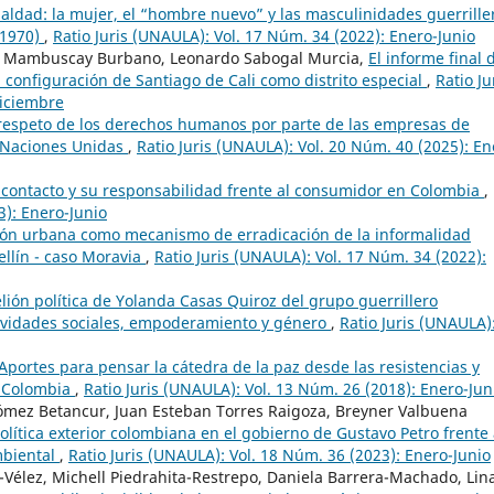
ualdad: la mujer, el “hombre nuevo” y las masculinidades guerrille
-1970)
,
Ratio Juris (UNAULA): Vol. 17 Núm. 34 (2022): Enero-Junio
id Mambuscay Burbano, Leonardo Sabogal Murcia,
El informe final 
 configuración de Santiago de Cali como distrito especial
,
Ratio Ju
Diciembre
 respeto de los derechos humanos por parte de las empresas de
e Naciones Unidas
,
Ratio Juris (UNAULA): Vol. 20 Núm. 40 (2025): En
 contacto y su responsabilidad frente al consumidor en Colombia
,
3): Enero-Junio
ón urbana como mecanismo de erradicación de la informalidad
dellín - caso Moravia
,
Ratio Juris (UNAULA): Vol. 17 Núm. 34 (2022):
lión política de Yolanda Casas Quiroz del grupo guerrillero
ividades sociales, empoderamiento y género
,
Ratio Juris (UNAULA)
Aportes para pensar la cátedra de la paz desde las resistencias y
n Colombia
,
Ratio Juris (UNAULA): Vol. 13 Núm. 26 (2018): Enero-Jun
Gómez Betancur, Juan Esteban Torres Raigoza, Breyner Valbuena
olítica exterior colombiana en el gobierno de Gustavo Petro frente 
mbiental
,
Ratio Juris (UNAULA): Vol. 18 Núm. 36 (2023): Enero-Junio
-Vélez, Michell Piedrahita-Restrepo, Daniela Barrera-Machado, Lin