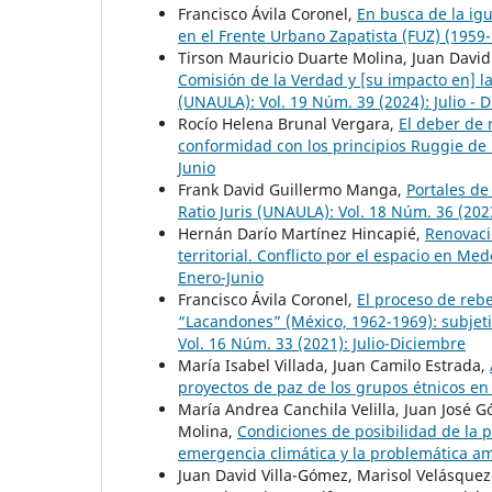
Francisco Ávila Coronel,
En busca de la ig
en el Frente Urbano Zapatista (FUZ) (1959
Tirson Mauricio Duarte Molina, Juan Dav
Comisión de la Verdad y [su impacto en] la
(UNAULA): Vol. 19 Núm. 39 (2024): Julio - 
Rocío Helena Brunal Vergara,
El deber de
conformidad con los principios Ruggie d
Junio
Frank David Guillermo Manga,
Portales de
Ratio Juris (UNAULA): Vol. 18 Núm. 36 (202
Hernán Darío Martínez Hincapié,
Renovaci
territorial. Conflicto por el espacio en Me
Enero-Junio
Francisco Ávila Coronel,
El proceso de rebe
“Lacandones” (México, 1962-1969): subjet
Vol. 16 Núm. 33 (2021): Julio-Diciembre
María Isabel Villada, Juan Camilo Estrada,
proyectos de paz de los grupos étnicos e
María Andrea Canchila Velilla, Juan José 
Molina,
Condiciones de posibilidad de la p
emergencia climática y la problemática a
Juan David Villa-Gómez, Marisol Velásquez