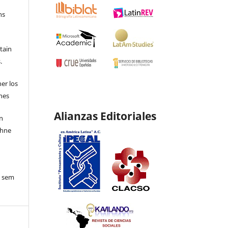
ns
etain
.
ner los
ones
Alianzas Editoriales
en
ohne
o sem