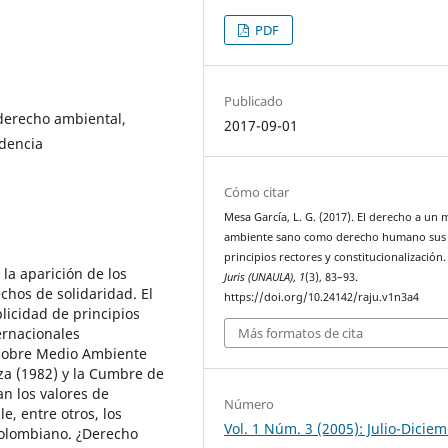
PDF
Publicado
derecho ambiental,
2017-09-01
udencia
Cómo citar
Mesa García, L. G. (2017). El derecho a un 
ambiente sano como derecho humano sus
principios rectores y constitucionalización
la aparición de los
Juris (UNAULA)
,
1
(3), 83–93.
chos de solidaridad. El
https://doi.org/10.24142/raju.v1n3a4
licidad de principios
Más formatos de cita
ernacionales
 sobre Medio Ambiente
za (1982) y la Cumbre de
an los valores de
Número
e, entre otros, los
Vol. 1 Núm. 3 (2005): Julio-Dicie
colombiano. ¿Derecho