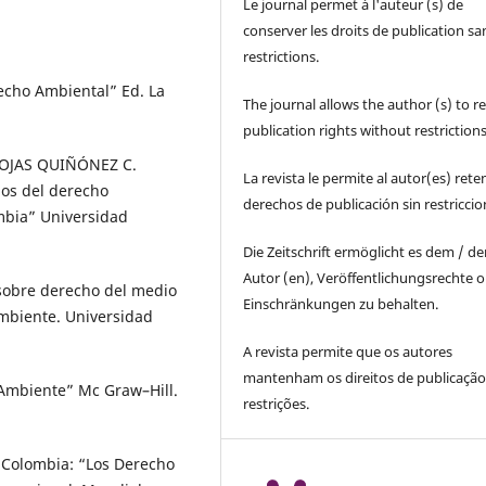
Le journal permet à l'auteur (s) de
conserver les droits de publication sa
restrictions.
cho Ambiental” Ed. La
The journal allows the author (s) to r
publication rights without restrictions
 ROJAS QUIÑÓNEZ C.
La revista le permite al autor(es) rete
pios del derecho
derechos de publicación sin restricci
ombia” Universidad
Die Zeitschrift ermöglicht es dem / d
Autor (en), Veröffentlichungsrechte 
obre derecho del medio
Einschränkungen zu behalten.
mbiente. Universidad
A revista permite que os autores
mantenham os direitos de publicaçã
 Ambiente” Mc Graw–Hill.
restrições.
 Colombia: “Los Derecho