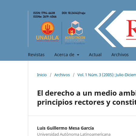
Revistas
Acerca de
Actual
Archivos
Inicio
/
Archivos
/
Vol. 1 Núm. 3 (2005): Julio-Dicie
El derecho a un medio am
principios rectores y const
Luis Guillermo Mesa García
Universidad Autónoma Latinoamericana