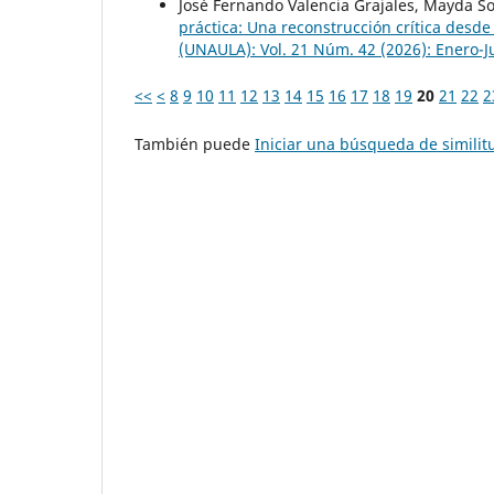
José Fernando Valencia Grajales, Mayda S
práctica: Una reconstrucción crítica desde 
(UNAULA): Vol. 21 Núm. 42 (2026): Enero-Ju
<<
<
8
9
10
11
12
13
14
15
16
17
18
19
20
21
22
2
También puede
Iniciar una búsqueda de simili