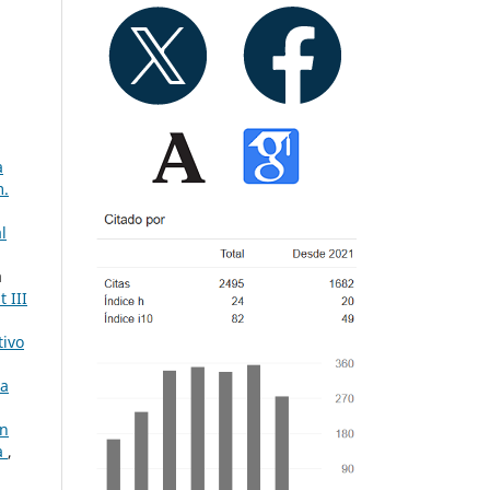
a
m.
l
a
 III
tivo
la
ón
na
,