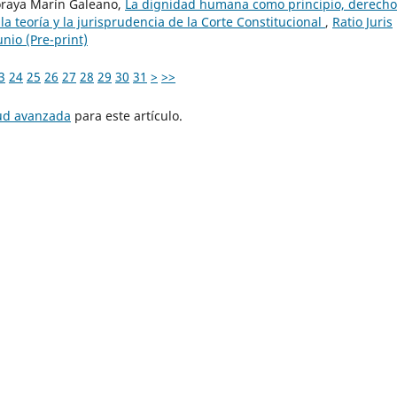
oraya Marín Galeano,
La dignidad humana como principio, derecho
la teoría y la jurisprudencia de la Corte Constitucional
,
Ratio Juris
nio (Pre-print)
3
24
25
26
27
28
29
30
31
>
>>
tud avanzada
para este artículo.