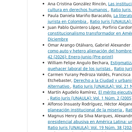
Ana Cristina González Rincón,
Las institu
cultura en derechos humanos
,
Ratio Juri
Paula Daniela Mariño Baracaldo,
La litera
jurista en Colombia
,
Ratio Juris (UNAULA):
Juan Pablo Quintero López, Porfirio Cardo
constitucionalismo transformador en Amér
Diciembre
Omar Arango Otálvaro, Gabriel Alexander 
como auto y hetero alienación del hombre
42 (2026): Enero-Junio (Pre-print)
William Felipe Angulo Bechara,
Estigmatiz
quehacer laboral de los juristas
,
Ratio Jur
Carmen Yurany Pedroza Valdés, Francisca 
Etchebaster,
Derecho a la Ciudad y urbanis
Alternativo
,
Ratio Juris (UNAULA): Vol. 21 
Martín Agudelo Ramírez,
El mérito ejecuti
,
Ratio Juris (UNAULA): Vol. 1 Núm. 2 (2005)
Alfonso Insuasty Rodríguez, Héctor Aleja
planeación institucional de la miseria
,
Rat
Magnus Henry da Silva Marques, Alexandr
presidencial abusiva en América Latina: u
Ratio Juris (UNAULA): Vol. 19 Núm. 38 (202