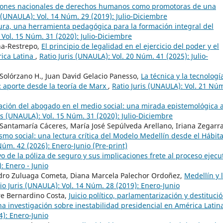
ciones nacionales de derechos humanos como promotoras de una
s (UNAULA): Vol. 14 Núm. 29 (2019): Julio-Diciembre
tura, una herramienta pedagógica para la formación integral del
 Vol. 15 Núm. 31 (2020): Julio-Diciembre
na-Restrepo,
El principio de legalidad en el ejercicio del poder y el
ica Latina
,
Ratio Juris (UNAULA): Vol. 20 Núm. 41 (2025): Julio-
Solórzano H., Juan David Gelacio Panesso,
La técnica y la tecnologí
: aporte desde la teoría de Marx
,
Ratio Juris (UNAULA): Vol. 21 Nú
ación del abogado en el medio social: una mirada epistemológica a
is (UNAULA): Vol. 15 Núm. 31 (2020): Julio-Diciembre
Santamaría Cáceres, María José Sepúlveda Arellano, Iriana Zegarr
mo social: una lectura crítica del Modelo Medellín desde el Hábitat
Núm. 42 (2026): Enero-Junio (Pre-print)
vo de la póliza de seguro y sus implicaciones frete al proceso ejecu
: Enero - Junio
ndro Zuluaga Cometa, Diana Marcela Palechor Ordoñez,
Medellín y 
io Juris (UNAULA): Vol. 14 Núm. 28 (2019): Enero-Junio
e Bernardino Costa,
Juicio político, parlamentarización y destituci
na investigación sobre inestabilidad presidencial en América Lati
4): Enero-Junio