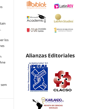
ns
etain
.
ner los
ones
Alianzas Editoriales
en
ohne
o sem