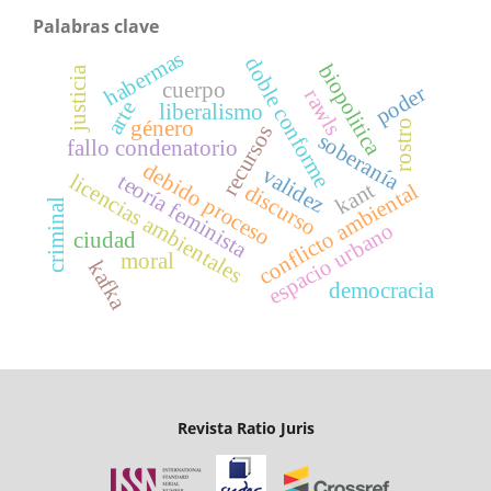
Palabras clave
habermas
doble conforme
biopolitica
justicia
cuerpo
poder
rawls
arte
liberalismo
género
rostro
recursos
soberanía
fallo condenatorio
debido proceso
validez
licencias ambientales
teoría feminista
kant
conflicto ambiental
discurso
criminal
espacio urbano
ciudad
moral
kafka
democracia
Revista Ratio Juris