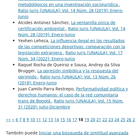
metodológicos en una investigación sociojurídica
,
Ratio Juris (UNAULA): Vol. 14 Núm. 28 (2019): Enero-
Junio
Alcides Antúnez Sánchez,
La ventanilla única de
certificación ambiental
,
Ratio Juris (UNAULA): Vol. 14
Núm. 28 (2019): Enero-Junio
Yevhen Leheza,
La influencia ilegal en los resultados
de las competiciones deportivas: comparación con la
legislación extranjera
,
Ratio Juris (UNAULA): Vol. 17
Núm. 34 (2022): Enero-Junio
Raquel Rocha de Queiroz e Sousa, Andrey da Silva
Brugger,
La opresión simbólica y la respuesta del
oprimido
,
Ratio Juris (UNAULA): Vol. 13 Núm. 26
(2018): Enero-Junio
Juan Camilo Parra Restrepo,
Performatividad política y
derechos humanos: el caso de la red comunitaria
trans de Bogotá
,
Ratio Juris (UNAULA): Vol. 15 Núm.
31 (2020): Julio-Diciembre
<<
<
6
7
8
9
10
11
12
13
14
15
16
17
18
19
20
21
22
23
24
25
26
2
También puede
Iniciar una búsqueda de similitud avanzada