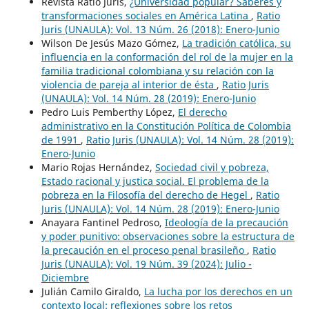
Revista Ratio Juris,
¿Universidad popular? Saberes y
transformaciones sociales en América Latina
,
Ratio
Juris (UNAULA): Vol. 13 Núm. 26 (2018): Enero-Junio
Wilson De Jesús Mazo Gómez,
La tradición católica, su
influencia en la conformación del rol de la mujer en la
familia tradicional colombiana y su relación con la
violencia de pareja al interior de ésta
,
Ratio Juris
(UNAULA): Vol. 14 Núm. 28 (2019): Enero-Junio
Pedro Luis Pemberthy López,
El derecho
administrativo en la Constitución Política de Colombia
de 1991
,
Ratio Juris (UNAULA): Vol. 14 Núm. 28 (2019):
Enero-Junio
Mario Rojas Hernández,
Sociedad civil y pobreza,
Estado racional y justica social. El problema de la
pobreza en la Filosofía del derecho de Hegel
,
Ratio
Juris (UNAULA): Vol. 14 Núm. 28 (2019): Enero-Junio
Anayara Fantinel Pedroso,
Ideología de la precaución
y poder punitivo: observaciones sobre la estructura de
la precaución en el proceso penal brasileño
,
Ratio
Juris (UNAULA): Vol. 19 Núm. 39 (2024): Julio -
Diciembre
Julián Camilo Giraldo,
La lucha por los derechos en un
contexto local: reflexiones sobre los retos