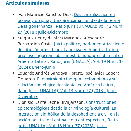
Artículos similares
Iván Mauricio Sánchez Díaz,
Descentralización en
bolivia y uruguay. Una aproximación desde la teoría
De la gobernanza
,
Ratio Juris (UNAULA): Vol. 13 Núm.
27 (2018): Julio-Diciembre
Magnus Henry da Silva Marques, Alexandre
Bernardino Costa,
Juicio político, parlamentarización y
destitución presidencial abusiva en América Latina:
una investigación sobre inestabilidad presidencial en
América Latina
,
Ratio Juris (UNAULA): Vol. 19 Núm. 38
(2024): Enero-Junio
Eduardo Andrés Sandoval Forero, José Javier Capera
Figueroa,
El movimiento indígena colombiano y su
relación con el giro decolonial en América Latina
,
Ratio Juris (UNAULA): Vol. 13 Núm. 27 (2018): Julio-
Diciembre
Dionisio Dante Leone Brynjarsson,
Construcciones
epistemológicas desde la criminología cultural. La
interacción simbólica de la desobediencia civil en la
acción política del animalismo antiespecista
,
Ratio
Juris (UNAULA): Vol. 18 Núm. 37 (2023): Julio -