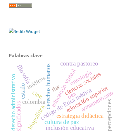
Palabras clave
contra pastoreo
filosofía
derechos humanos
educación virtual
ontología
ciencias sociales
derecho administrativo
médicos
estado
tiar
educación superior
código de Ética médica
armamentismo
cine
oea
colombia
percepciones
significados
biopolítica
estrategia didáctica
cultura de paz
inclusión educativa