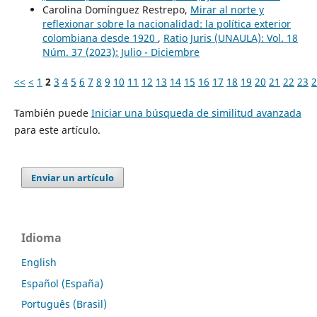
Carolina Domínguez Restrepo,
Mirar al norte y
reflexionar sobre la nacionalidad: la política exterior
colombiana desde 1920
,
Ratio Juris (UNAULA): Vol. 18
Núm. 37 (2023): Julio - Diciembre
<<
<
1
2
3
4
5
6
7
8
9
10
11
12
13
14
15
16
17
18
19
20
21
22
23
2
También puede
Iniciar una búsqueda de similitud avanzada
para este artículo.
Enviar un artículo
Idioma
English
Español (España)
Português (Brasil)