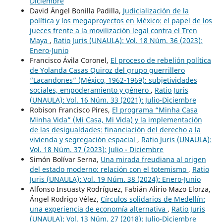
Diciembre
David Ángel Bonilla Padilla,
Judicialización de la
política y los megaproyectos en México: el papel de los
jueces frente a la movilización legal contra el Tren
Maya
,
Ratio Juris (UNAULA): Vol. 18 Núm. 36 (2023):
Enero-Junio
Francisco Ávila Coronel,
El proceso de rebelión política
de Yolanda Casas Quiroz del grupo guerrillero
“Lacandones” (México, 1962-1969): subjetividades
sociales, empoderamiento y género
,
Ratio Juris
(UNAULA): Vol. 16 Núm. 33 (2021): Julio-Diciembre
Robison Francisco Pires,
El programa “Minha Casa
Minha Vida” (Mi Casa, Mi Vida) y la implementación
de las desigualdades: financiación del derecho a la
vivienda y segregación espacial
,
Ratio Juris (UNAULA):
Vol. 18 Núm. 37 (2023): Julio - Diciembre
Simón Bolívar Serna,
Una mirada freudiana al origen
del estado moderno: relación con el totemismo
,
Ratio
Juris (UNAULA): Vol. 19 Núm. 38 (2024): Enero-Junio
Alfonso Insuasty Rodríguez, Fabián Alirio Mazo Elorza,
Ángel Rodrigo Vélez,
Círculos solidarios de Medellín:
una experiencia de economía alternativa
,
Ratio Juris
(UNAULA): Vol. 13 Núm. 27 (2018): Julio-Diciembre