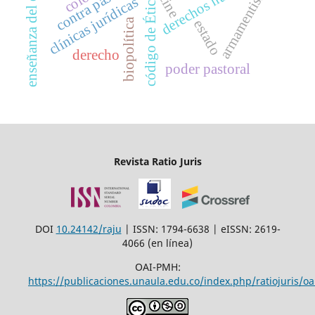
código de Ética médica
enseñanza del derecho
derechos humanos
contra pastoreo
armamentismo
cine
clínicas jurídicas
biopolítica
estado
derecho
poder pastoral
Revista Ratio Juris
DOI
10.24142/raju
| ISSN: 1794-6638 | eISSN: 2619-
4066 (en línea)
OAI-PMH:
https://publicaciones.unaula.edu.co/index.php/ratiojuris/oa