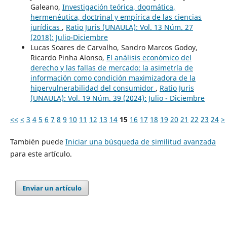
Galeano,
Investigación teórica, dogmática,
hermenéutica, doctrinal y empírica de las ciencias
jurídicas
,
Ratio Juris (UNAULA): Vol. 13 Núm. 27
(2018): Julio-Diciembre
Lucas Soares de Carvalho, Sandro Marcos Godoy,
Ricardo Pinha Alonso,
El análisis económico del
derecho y las fallas de mercado: la asimetría de
información como condición maximizadora de la
hipervulnerabilidad del consumidor
,
Ratio Juris
(UNAULA): Vol. 19 Núm. 39 (2024): Julio - Diciembre
<<
<
3
4
5
6
7
8
9
10
11
12
13
14
15
16
17
18
19
20
21
22
23
24
>
También puede
Iniciar una búsqueda de similitud avanzada
para este artículo.
Enviar un artículo