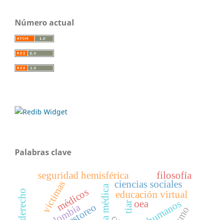
Número actual
Palabras clave
seguridad hemisférica
filosofía
ciencias sociales
victimas
médicos
educación virtual
oea
tiar
colombia