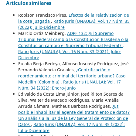
Artículos similares
Robison Francisco Pires,
Efectos de la relativización de
la cosa juzgada
,
Ratio Juris (UNAULA): Vol. 17 Núm. 35
(2022): Julio-Diciembre
Marcio Ortiz Meinberg,
ADPF 132: ¿El Supremo
Tribunal Federal cambió la Constitución Brasileña o la
Constitución cambió el Supremo Tribunal Federal?
,
Ratio Juris (UNAULA): Vol. 16 Núm. 33 (2021): Julio-
Diciembre
Eulalia Borja Bedoya, Alfonso Insuasty Rodríguez, José
Fernando Valencia Grajales,
¿Gentrificación o
reordenamiento criminal del territorio urbano? Caso
Medellín (Colombia)
,
Ratio Juris (UNAULA): Vol. 17
Núm. 34 (2022): Enero-Junio
Edivaldo da Costa Lima Júnior, José Rilton Soares da
Silva, Walter de Macedo Rodrigues, Maria Amália
Arruda Câmara, Matheus Barbosa Rodrigues,
¿Es
posible inhabilitar al agente del tratamiento de datos?
Un análisis a la luz de la Ley General de Protección de
Datos
,
Ratio Juris (UNAULA): Vol. 17 Núm. 35 (2022):
Julio-Diciembre