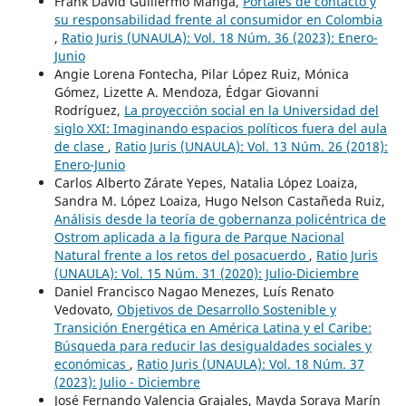
Frank David Guillermo Manga,
Portales de contacto y
su responsabilidad frente al consumidor en Colombia
,
Ratio Juris (UNAULA): Vol. 18 Núm. 36 (2023): Enero-
Junio
Angie Lorena Fontecha, Pilar López Ruiz, Mónica
Gómez, Lizette A. Mendoza, Édgar Giovanni
Rodríguez,
La proyección social en la Universidad del
siglo XXI: Imaginando espacios políticos fuera del aula
de clase
,
Ratio Juris (UNAULA): Vol. 13 Núm. 26 (2018):
Enero-Junio
Carlos Alberto Zárate Yepes, Natalia López Loaiza,
Sandra M. López Loaiza, Hugo Nelson Castañeda Ruiz,
Análisis desde la teoría de gobernanza policéntrica de
Ostrom aplicada a la figura de Parque Nacional
Natural frente a los retos del posacuerdo
,
Ratio Juris
(UNAULA): Vol. 15 Núm. 31 (2020): Julio-Diciembre
Daniel Francisco Nagao Menezes, Luís Renato
Vedovato,
Objetivos de Desarrollo Sostenible y
Transición Energética en América Latina y el Caribe:
Búsqueda para reducir las desigualdades sociales y
económicas
,
Ratio Juris (UNAULA): Vol. 18 Núm. 37
(2023): Julio - Diciembre
José Fernando Valencia Grajales, Mayda Soraya Marín