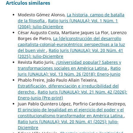
Artículos similares
Modesto Gómez Alonso,
La historia, campo de batalla
de la filosofía
,
Ratio Juris (UNAULA): Vol. 1 Núm. 1
(2004): Julio-Diciembre
César Augusto Costa, Martiane Jaques La Flor, Lorenzo
Borges de Pietro,
La (de)construcción del desarrollo
capitalista-colonial-eurocéntrico: perspectivas a la luz
del buen vivir
,
Ratio Juris (UNAULA): Vol. 20 Núm. 41
(2025): Julio-Diciembre
Revista Ratio Juris,
¿Universidad popular? Saberes y
transformaciones sociales en América Latina
,
Ratio
Juris (UNAULA): Vol. 13 Núm. 26 (2018): Enero-Junio
Phablo Freire, João Paulo Allain Teixeira,
Estratificación, diferenciación e irreducibilidad del
derecho
,
Ratio Juris (UNAULA): Vol. 21 Núm. 42 (2026):
Enero-Junio (Pre-print)
Juan Pablo Quintero López, Porfirio Cardona-Restrepo,
El principio de legalidad en el ejercicio del poder y el
constitucionalismo transformador en América Latina
,
Ratio Juris (UNAULA): Vol. 20 Núm. 41 (2025): Julio-
Diciembre