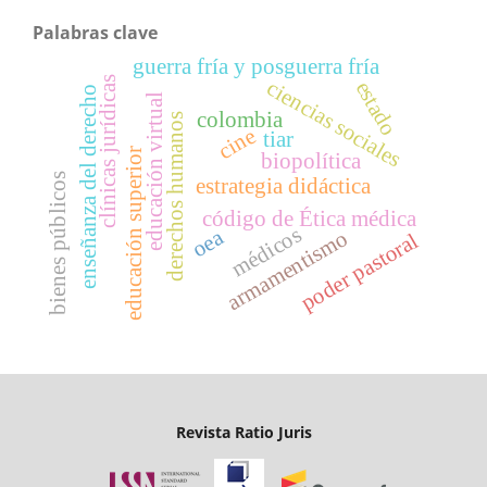
Palabras clave
guerra fría y posguerra fría
clínicas jurídicas
ciencias sociales
estado
enseñanza del derecho
educación virtual
colombia
derechos humanos
cine
tiar
educación superior
biopolítica
bienes públicos
estrategia didáctica
código de Ética médica
médicos
oea
armamentismo
poder pastoral
Revista Ratio Juris