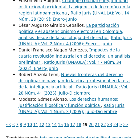
Edison Villa Holguín,
Chantaje colonial e ilegitimidad
institucional occidental. La vigencia de lo común en la
región latinoamericana
,
Ratio Juris (UNAULA): Vol. 14
Núm. 28 (2019): Enero-Junio
César Augusto Giraldo Ceballos,
La participación
política y el abstencionismo electoral en Colombia,
análisis desde de la sociología del derecho
,
Ratio Juris
(UNAULA): Vol. 2 Núm. 4 (2006): Enero - Junio
Daniel Francisco Nagao Menezes,
Impactos de la
cuarta revolución industrial en el derecho: un análisis
preliminar
,
Ratio Juris (UNAULA): Vol. 17 Núm. 34
(2022): Enero-Junio
Robert Anzola León,
Nuevas fronteras del derecho
disciplinario: navegando la ética profesional en la era
de la inteligencia artificial
,
Ratio Juris (UNAULA): Vol.
20 Núm. 41 (2025): Julio-Diciembre
Modesto Gómez Alonso,
Los derechos humanos:
justificación filosófica y función política
,
Ratio Juris
(UNAULA): Vol. 1 Núm. 3 (2005): Julio-Diciembre
<<
<
7
8
9
10
11
12
13
14
15
16
17
18
19
20
21
22
23
24
>
>>
También puede
Iniciar una búsqueda de similitud avanzada