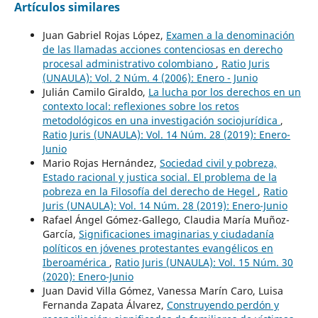
Artículos similares
Juan Gabriel Rojas López,
Examen a la denominación
de las llamadas acciones contenciosas en derecho
procesal administrativo colombiano
,
Ratio Juris
(UNAULA): Vol. 2 Núm. 4 (2006): Enero - Junio
Julián Camilo Giraldo,
La lucha por los derechos en un
contexto local: reflexiones sobre los retos
metodológicos en una investigación sociojurídica
,
Ratio Juris (UNAULA): Vol. 14 Núm. 28 (2019): Enero-
Junio
Mario Rojas Hernández,
Sociedad civil y pobreza,
Estado racional y justica social. El problema de la
pobreza en la Filosofía del derecho de Hegel
,
Ratio
Juris (UNAULA): Vol. 14 Núm. 28 (2019): Enero-Junio
Rafael Ángel Gómez-Gallego, Claudia María Muñoz-
García,
Significaciones imaginarias y ciudadanía
políticos en jóvenes protestantes evangélicos en
Iberoamérica
,
Ratio Juris (UNAULA): Vol. 15 Núm. 30
(2020): Enero-Junio
Juan David Villa Gómez, Vanessa Marín Caro, Luisa
Fernanda Zapata Álvarez,
Construyendo perdón y