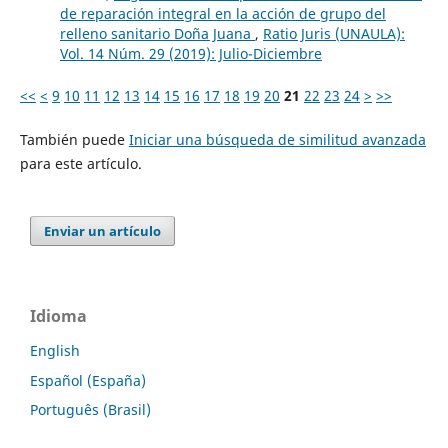
de reparación integral en la acción de grupo del
relleno sanitario Doña Juana
,
Ratio Juris (UNAULA):
Vol. 14 Núm. 29 (2019): Julio-Diciembre
<<
<
9
10
11
12
13
14
15
16
17
18
19
20
21
22
23
24
>
>>
También puede
Iniciar una búsqueda de similitud avanzada
para este artículo.
Enviar un artículo
Idioma
English
Español (España)
Português (Brasil)