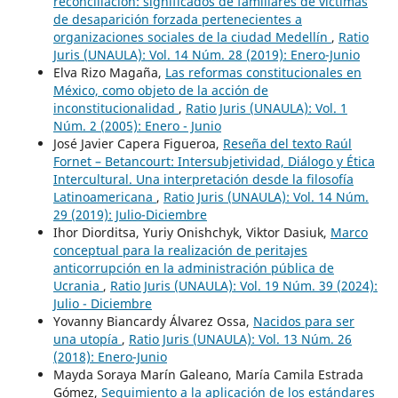
reconciliación: significados de familiares de víctimas
de desaparición forzada pertenecientes a
organizaciones sociales de la ciudad Medellín
,
Ratio
Juris (UNAULA): Vol. 14 Núm. 28 (2019): Enero-Junio
Elva Rizo Magaña,
Las reformas constitucionales en
México, como objeto de la acción de
inconstitucionalidad
,
Ratio Juris (UNAULA): Vol. 1
Núm. 2 (2005): Enero - Junio
José Javier Capera Figueroa,
Reseña del texto Raúl
Fornet – Betancourt: Intersubjetividad, Diálogo y Ética
Intercultural. Una interpretación desde la filosofía
Latinoamericana
,
Ratio Juris (UNAULA): Vol. 14 Núm.
29 (2019): Julio-Diciembre
Ihor Diorditsa, Yuriy Onishchyk, Viktor Dasiuk,
Marco
conceptual para la realización de peritajes
anticorrupción en la administración pública de
Ucrania
,
Ratio Juris (UNAULA): Vol. 19 Núm. 39 (2024):
Julio - Diciembre
Yovanny Biancardy Álvarez Ossa,
Nacidos para ser
una utopía
,
Ratio Juris (UNAULA): Vol. 13 Núm. 26
(2018): Enero-Junio
Mayda Soraya Marín Galeano, María Camila Estrada
Gómez,
Seguimiento a la aplicación de los estándares