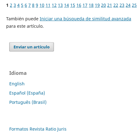
1
2
3
4
5
6
7
8
9
10
11
12
13
14
15
16
17
18
19
20
21
22
23
24
25
También puede
Iniciar una búsqueda de similitud avanzada
para este artículo.
Enviar un artículo
Idioma
English
Español (España)
Português (Brasil)
Formatos Revista Ratio Juris