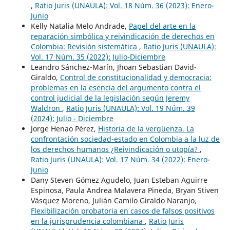
,
Ratio Juris (UNAULA): Vol. 18 Núm. 36 (2023): Enero-
Junio
Kelly Natalia Melo Andrade,
Papel del arte en la
reparación simbólica y reivindicación de derechos en
Colombia: Revisión sistemática
,
Ratio Juris (UNAULA):
Vol. 17 Núm. 35 (2022): Julio-Diciembre
Leandro Sánchez-Marín, Jhoan Sebastian David-
Giraldo,
Control de constitucionalidad y democracia:
problemas en la esencia del argumento contra el
control judicial de la legislación según Jeremy
Waldron
,
Ratio Juris (UNAULA): Vol. 19 Núm. 39
(2024): Julio - Diciembre
Jorge Henao Pérez,
Historia de la vergüenza. La
confrontación sociedad-estado en Colombia a la luz de
los derechos humanos ¿Reivindicación o utopía?
,
Ratio Juris (UNAULA): Vol. 17 Núm. 34 (2022): Enero-
Junio
Dany Steven Gómez Agudelo, Juan Esteban Aguirre
Espinosa, Paula Andrea Malavera Pineda, Bryan Stiven
Vásquez Moreno, Julián Camilo Giraldo Naranjo,
Flexibilización probatoria en casos de falsos positivos
en la jurisprudencia colombiana
,
Ratio Juris