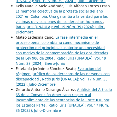
(UNAULA): Vol. 19 Núm. 39 (2024): Julio - Diciembre
Kelly Natalia Melo Andrade, Luis Alfonso Torres Eraso,
La memoria colectiva de la protesta social del año
2021 en Colombia. Una garantía a la verdad para las
víctimas de violaciones de los derechos humanos
,
Ratio Juris (UNAULA): Vol. 19 Núm. 39 (2024): Julio -
Diciembre
Mateo Ledesma Cano,
La fase intermedia en el
proceso penal colombiano como mecanismo de
protección del principio acusatorio: una necesidad
con motivo de la conmemoración de las dos décadas
de la Ley 906 de 2004
,
Ratio Juris (UNAULA): Vol. 19
Núm. 38 (2024): Enero-Junio
Estefanía Jerónimo Sánchez-Beato,
Evolución del
régimen jurídico de los derechos de las personas con
discapacidad
,
Ratio Juris (UNAULA): Vol. 17 Núm. 35
(2022): Julio-Diciembre
Gerardo Antonio Durango Álvarez,
Análisis del Artículo
65 de la Convención Americana respecto al
incumplimiento de las sentencias de la Corte IDH por
los Estados Parte
,
Ratio Juris (UNAULA): Vol. 17 Núm.
35 (2022): Julio-Diciembre