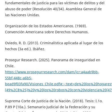
fundamentales de justicia para las víctimas de delitos y del
abuso de poder (Resolución 40/34). Asamblea General de
las Naciones Unidas.
Organización de los Estados Americanos. (1969).
Convención Americana sobre Derechos Humanos.
Oviedo, R. D. (2013). Criminalística aplicada al lugar de los
hechos (3a ed.). Ibáñez.
Prosegur Research. (2025). Panorama de inseguridad en
Chile.
https://www.prosegurresearch.com/dam/jcr:a4aab9bb-
55bf-448c-a6b5-
bead9f03fa90/Visiones_Chile.pdf#:~:text=de%20los%20hoga
(49%2C8%25)%20y%20los%20robos%20con%20violencia%20(4
Suprema Corte de Justicia de la Nación. (2018). Tesis: I.1o.
P.89 P (10a.). Semanario Judicial de la Federación y su