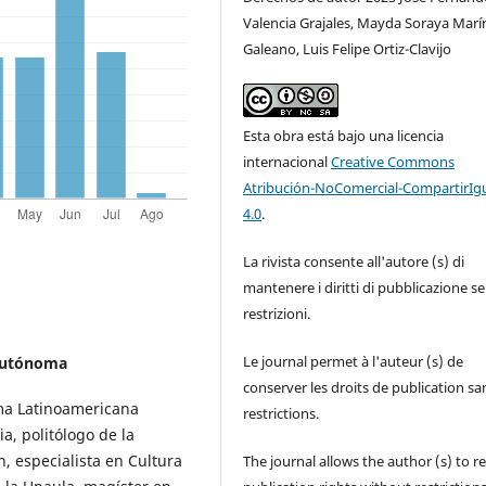
Valencia Grajales, Mayda Soraya Marí
Galeano, Luis Felipe Ortiz-Clavijo
Esta obra está bajo una licencia
internacional
Creative Commons
Atribución-NoComercial-CompartirIg
4.0
.
La rivista consente all'autore (s) di
mantenere i diritti di pubblicazione s
restrizioni.
Le journal permet à l'auteur (s) de
Autónoma
conserver les droits de publication sa
ma Latinoamericana
restrictions.
a, politólogo de la
, especialista en Cultura
The journal allows the author (s) to r