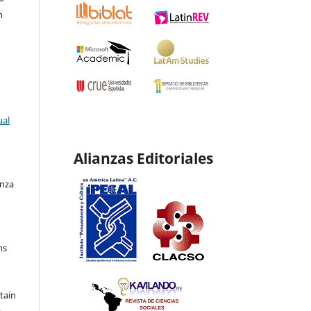
n
ual
Alianzas Editoriales
enza
ns
etain