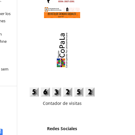
.
ner los
ones
en
ohne
o sem
Contador de visitas
Redes Sociales