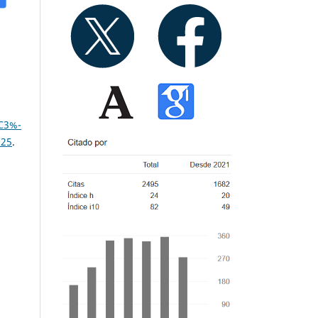
C3%-
025
.