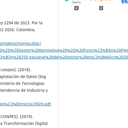
0
0
y 2294 de 2023. Por la
022-2026. Colombia,
normativo/norma.php?
3%20%2D%20Gestor%20Normativo%20%2D%20Funci%C3%B3n%20P%
3%B3n%20250,nacional%20del%20sector%20p%C3%BAblico%202
(conpes). (2018).
plotación de Datos (big
nisterio de Tecnologías
ntendencia de Industria y
Econ%C3%B3micos/3920.pdf
.
 (CONPES). (2019).
la Transformación Digital