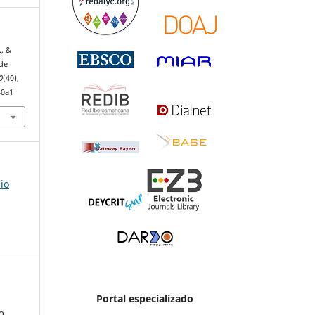
., &
 de
0
(40),
40a1
io
Portal especializado
o