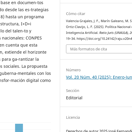
Con base en documen-tos
ado desde las es-trategias
Cómo citar
18) hasta un programa
Valencia Grajales, J. F., Marín Galeano, M. S
structura, I+D+i
Ortiz-Clavijo, L. F. (2025). Política Nacional
lo del talen-to y
Inteligencia Artificial.
Ratio Juris (UNAULA)
,
2
as nacionales: CONPES
19–34. https://doi.org/10.24142/raju.v20n
en cuenta que esta
Más formatos de cita
n, extiende el horizonte
 para ga-rantizar la
os sociales. La propuesta
Número
s guberna-mentales con los
Vol. 20 Núm. 40 (2025): Enero-Jun
ansfor-mación digital como
Sección
Editorial
Licencia
Derechos de autor 2025 José Fernand