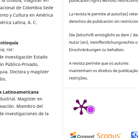
 la Unaula, magíster en
publication rights without restrictions
Nacional de Colombia Sede
La revista le permite al autor(es) rete
ento y Cultura en América
derechos de publicación sin restricci
érica Latina, A. C.
Die Zeitschrift ermöglicht es dem / d
Autor (en), Veröffentlichungsrechte 
Antioquia
a; ror:
Einschränkungen zu behalten.
e investigación Estado
A revista permite que os autores
ión Público-Privado.
mantenham os direitos de publicaçã
uia. Doctora y magíster
restrições.
lín.
a Latinoamericana
dustrial. Magíster en
novación. Miembro del
de investigaciones de la