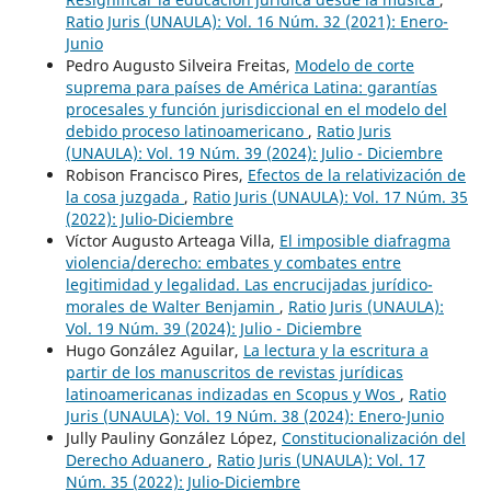
Ratio Juris (UNAULA): Vol. 16 Núm. 32 (2021): Enero-
Junio
Pedro Augusto Silveira Freitas,
Modelo de corte
suprema para países de América Latina: garantías
procesales y función jurisdiccional en el modelo del
debido proceso latinoamericano
,
Ratio Juris
(UNAULA): Vol. 19 Núm. 39 (2024): Julio - Diciembre
Robison Francisco Pires,
Efectos de la relativización de
la cosa juzgada
,
Ratio Juris (UNAULA): Vol. 17 Núm. 35
(2022): Julio-Diciembre
Víctor Augusto Arteaga Villa,
El imposible diafragma
violencia/derecho: embates y combates entre
legitimidad y legalidad. Las encrucijadas jurídico-
morales de Walter Benjamin
,
Ratio Juris (UNAULA):
Vol. 19 Núm. 39 (2024): Julio - Diciembre
Hugo González Aguilar,
La lectura y la escritura a
partir de los manuscritos de revistas jurídicas
latinoamericanas indizadas en Scopus y Wos
,
Ratio
Juris (UNAULA): Vol. 19 Núm. 38 (2024): Enero-Junio
Jully Pauliny González López,
Constitucionalización del
Derecho Aduanero
,
Ratio Juris (UNAULA): Vol. 17
Núm. 35 (2022): Julio-Diciembre