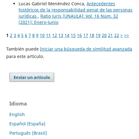
Lucas Gabriel Menéndez Conca,
Antecedentes
históricos de la responsabilidad penal de las personas
jurídicas
,
Ratio Juris (UNAULA): Vol. 16 Núm. 32
(2021): Enero-Junio
1
2
3
4
5
6
7
8
9
10
11
12
13
14
15
16
17
18
19
20
21
22
>
>>
También puede
Iniciar una búsqueda de similitud avanzada
para este artículo.
Enviar un artículo
Idioma
English
Español (España)
Português (Brasil)