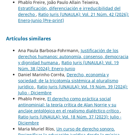
Phablo Freire, João Paulo Allain Teixeira,
Estratificación, diferenciación e irreducibilidad del
derecho
,
Ratio Juris (UNAULA): Vol. 21 Núm. 42 (2026):
Enero-Junio (Pre-print)
Artículos similares
Ana Paula Barbosa-Fohrmann,
Justificación de los
derechos humanos: autonomía, consenso, democracia
y dignidad humana
,
Ratio Juris (UNAULA): Vol. 19
Núm. 38 (2024): Enero-Junio
Daniel Marinho Corrêa,
Derecho, economía y
sociedad: de la tricotomía sistémica al pluralismo
jurídico
,
Ratio Juris (UNAULA): Vol. 19 Núm. 39 (2024):
Julio - Diciembre
Phablo Freire,
El derecho como práctica social
antinominial: la teoría crítica de Alan Norrie y su
anclaje ontológico en el realismo dialéctico crítico
,
Ratio Juris (UNAULA): Vol. 18 Núm. 37 (2023): Julio -
Diciembre
Maria Muriel Ríos,
Un curso de derecho sonoro.
Resignificar la educación jurídica desde la música
,