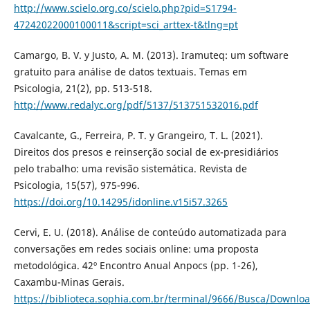
http://www.scielo.org.co/scielo.php?pid=S1794-
47242022000100011&script=sci_arttex-t&tlng=pt
Camargo, B. V. y Justo, A. M. (2013). Iramuteq: um software
gratuito para análise de datos textuais. Temas em
Psicologia, 21(2), pp. 513-518.
http://www.redalyc.org/pdf/5137/513751532016.pdf
Cavalcante, G., Ferreira, P. T. y Grangeiro, T. L. (2021).
Direitos dos presos e reinserção social de ex-presidiários
pelo trabalho: uma revisão sistemática. Revista de
Psicologia, 15(57), 975-996.
https://doi.org/10.14295/idonline.v15i57.3265
Cervi, E. U. (2018). Análise de conteúdo automatizada para
conversações em redes sociais online: uma proposta
metodológica. 42º Encontro Anual Anpocs (pp. 1-26),
Caxambu-Minas Gerais.
https://biblioteca.sophia.com.br/terminal/9666/Busca/Downlo