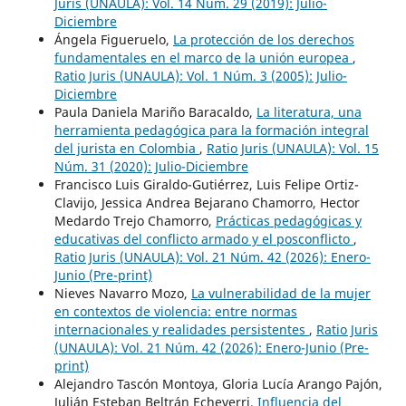
Juris (UNAULA): Vol. 14 Núm. 29 (2019): Julio-
Diciembre
Ángela Figueruelo,
La protección de los derechos
fundamentales en el marco de la unión europea
,
Ratio Juris (UNAULA): Vol. 1 Núm. 3 (2005): Julio-
Diciembre
Paula Daniela Mariño Baracaldo,
La literatura, una
herramienta pedagógica para la formación integral
del jurista en Colombia
,
Ratio Juris (UNAULA): Vol. 15
Núm. 31 (2020): Julio-Diciembre
Francisco Luis Giraldo-Gutiérrez, Luis Felipe Ortiz-
Clavijo, Jessica Andrea Bejarano Chamorro, Hector
Medardo Trejo Chamorro,
Prácticas pedagógicas y
educativas del conflicto armado y el posconflicto
,
Ratio Juris (UNAULA): Vol. 21 Núm. 42 (2026): Enero-
Junio (Pre-print)
Nieves Navarro Mozo,
La vulnerabilidad de la mujer
en contextos de violencia: entre normas
internacionales y realidades persistentes
,
Ratio Juris
(UNAULA): Vol. 21 Núm. 42 (2026): Enero-Junio (Pre-
print)
Alejandro Tascón Montoya, Gloria Lucía Arango Pajón,
Julián Esteban Beltrán Echeverri,
Influencia del