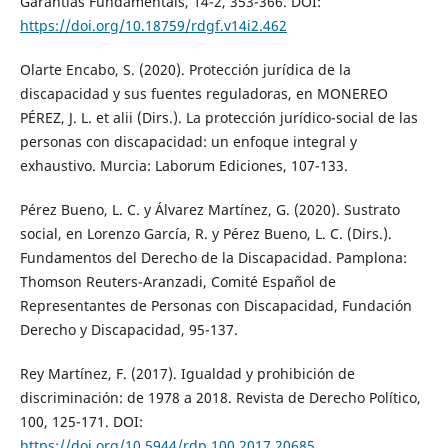
Garantias Fundamentais, 14-2, 353-366. DOI:
https://doi.org/10.18759/rdgf.v14i2.462
Olarte Encabo, S. (2020). Protección jurídica de la
discapacidad y sus fuentes reguladoras, en MONEREO
PÉREZ, J. L. et alii (Dirs.). La protección jurídico-social de las
personas con discapacidad: un enfoque integral y
exhaustivo. Murcia: Laborum Ediciones, 107-133.
Pérez Bueno, L. C. y Álvarez Martínez, G. (2020). Sustrato
social, en Lorenzo García, R. y Pérez Bueno, L. C. (Dirs.).
Fundamentos del Derecho de la Discapacidad. Pamplona:
Thomson Reuters-Aranzadi, Comité Español de
Representantes de Personas con Discapacidad, Fundación
Derecho y Discapacidad, 95-137.
Rey Martínez, F. (2017). Igualdad y prohibición de
discriminación: de 1978 a 2018. Revista de Derecho Político,
100, 125-171. DOI:
https://doi.org/10.5944/rdp.100.2017.20685