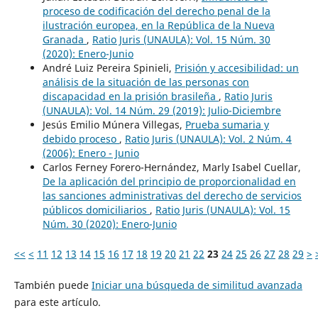
proceso de codificación del derecho penal de la
ilustración europea, en la República de la Nueva
Granada
,
Ratio Juris (UNAULA): Vol. 15 Núm. 30
(2020): Enero-Junio
André Luiz Pereira Spinieli,
Prisión y accesibilidad: un
análisis de la situación de las personas con
discapacidad en la prisión brasileña
,
Ratio Juris
(UNAULA): Vol. 14 Núm. 29 (2019): Julio-Diciembre
Jesús Emilio Múnera Villegas,
Prueba sumaria y
debido proceso
,
Ratio Juris (UNAULA): Vol. 2 Núm. 4
(2006): Enero - Junio
Carlos Ferney Forero-Hernández, Marly Isabel Cuellar,
De la aplicación del principio de proporcionalidad en
las sanciones administrativas del derecho de servicios
públicos domiciliarios
,
Ratio Juris (UNAULA): Vol. 15
Núm. 30 (2020): Enero-Junio
<<
<
11
12
13
14
15
16
17
18
19
20
21
22
23
24
25
26
27
28
29
>
También puede
Iniciar una búsqueda de similitud avanzada
para este artículo.