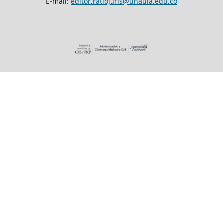
E-mail:
editor.ratiojuris@unaula.edu.co