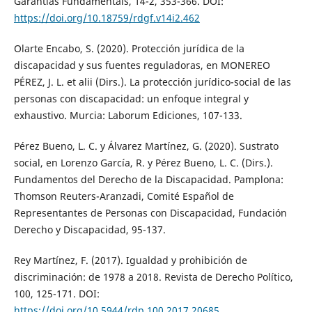
Garantias Fundamentais, 14-2, 353-366. DOI:
https://doi.org/10.18759/rdgf.v14i2.462
Olarte Encabo, S. (2020). Protección jurídica de la
discapacidad y sus fuentes reguladoras, en MONEREO
PÉREZ, J. L. et alii (Dirs.). La protección jurídico-social de las
personas con discapacidad: un enfoque integral y
exhaustivo. Murcia: Laborum Ediciones, 107-133.
Pérez Bueno, L. C. y Álvarez Martínez, G. (2020). Sustrato
social, en Lorenzo García, R. y Pérez Bueno, L. C. (Dirs.).
Fundamentos del Derecho de la Discapacidad. Pamplona:
Thomson Reuters-Aranzadi, Comité Español de
Representantes de Personas con Discapacidad, Fundación
Derecho y Discapacidad, 95-137.
Rey Martínez, F. (2017). Igualdad y prohibición de
discriminación: de 1978 a 2018. Revista de Derecho Político,
100, 125-171. DOI:
https://doi.org/10.5944/rdp.100.2017.20685