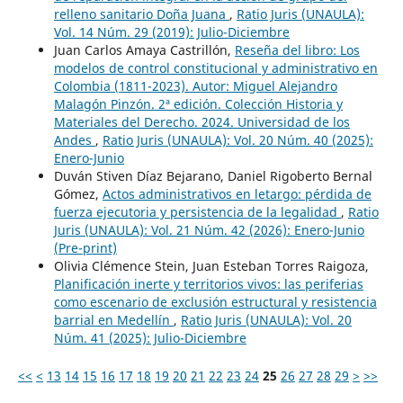
relleno sanitario Doña Juana
,
Ratio Juris (UNAULA):
Vol. 14 Núm. 29 (2019): Julio-Diciembre
Juan Carlos Amaya Castrillón,
Reseña del libro: Los
modelos de control constitucional y administrativo en
Colombia (1811-2023). Autor: Miguel Alejandro
Malagón Pinzón. 2ª edición. Colección Historia y
Materiales del Derecho. 2024. Universidad de los
Andes
,
Ratio Juris (UNAULA): Vol. 20 Núm. 40 (2025):
Enero-Junio
Duván Stiven Díaz Bejarano, Daniel Rigoberto Bernal
Gómez,
Actos administrativos en letargo: pérdida de
fuerza ejecutoria y persistencia de la legalidad
,
Ratio
Juris (UNAULA): Vol. 21 Núm. 42 (2026): Enero-Junio
(Pre-print)
Olivia Clémence Stein, Juan Esteban Torres Raigoza,
Planificación inerte y territorios vivos: las periferias
como escenario de exclusión estructural y resistencia
barrial en Medellín
,
Ratio Juris (UNAULA): Vol. 20
Núm. 41 (2025): Julio-Diciembre
<<
<
13
14
15
16
17
18
19
20
21
22
23
24
25
26
27
28
29
>
>>