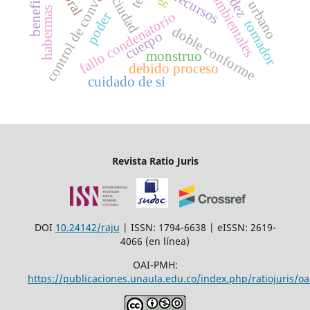
control de convencionalidad
licencias ambientales
beneficiario
recursos
ciudad
habermas
fallo condenatorio
poder
tomador
doble conforme
cuerpo
monstruo
debido proceso
cuidado de sí
Revista Ratio Juris
DOI
10.24142/raju
| ISSN: 1794-6638 | eISSN: 2619-
4066 (en línea)
OAI-PMH:
https://publicaciones.unaula.edu.co/index.php/ratiojuris/oa