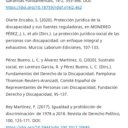
Garantias Fundamentais, 14-2, 353-366. DOI:
https://doi.org/10.18759/rdgf.v14i2.462
Olarte Encabo, S. (2020). Protección jurídica de la
discapacidad y sus fuentes reguladoras, en MONEREO
PÉREZ, J. L. et alii (Dirs.). La protección jurídico-social de las
personas con discapacidad: un enfoque integral y
exhaustivo. Murcia: Laborum Ediciones, 107-133.
Pérez Bueno, L. C. y Álvarez Martínez, G. (2020). Sustrato
social, en Lorenzo García, R. y Pérez Bueno, L. C. (Dirs.).
Fundamentos del Derecho de la Discapacidad. Pamplona:
Thomson Reuters-Aranzadi, Comité Español de
Representantes de Personas con Discapacidad, Fundación
Derecho y Discapacidad, 95-137.
Rey Martínez, F. (2017). Igualdad y prohibición de
discriminación: de 1978 a 2018. Revista de Derecho Político,
100, 125-171. DOI:
https://doi.org/10.5944/rdp.100.2017.20685