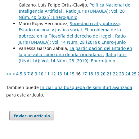
Galeano, Luis Felipe Ortiz-Clavijo,
Política Nacional de
Inteligencia Artificial
,
Ratio Juris (UNAULA): Vol. 20
Núm. 40 (2025): Enero-Junio
Mario Rojas Hernández,
Sociedad civil y pobreza,
Estado racional y justica social. El problema de la
pobreza en la Filosofía del derecho de Hegel
,
Ratio
Juris (UNAULA): Vol. 14 Núm. 28 (2019): Enero-Junio
Vanessa Garzón Zabala,
La participación del Estado en
la plusvalía como una deuda ciudadana
,
Ratio Juris
(UNAULA): Vol. 14 Núm. 28 (2019): Enero-Junio
<<
<
4
5
6
7
8
9
10
11
12
13
14
15
16
17
18
19
20
21
22
23
24
25
También puede
Iniciar una búsqueda de similitud avanzada
para este artículo.
Enviar un artículo