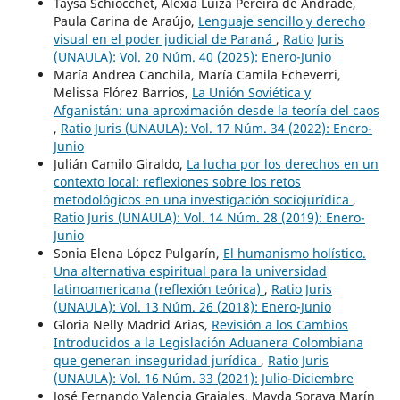
Taysa Schiocchet, Aléxia Luiza Pereira de Andrade,
Paula Carina de Araújo,
Lenguaje sencillo y derecho
visual en el poder judicial de Paraná
,
Ratio Juris
(UNAULA): Vol. 20 Núm. 40 (2025): Enero-Junio
María Andrea Canchila, María Camila Echeverri,
Melissa Flórez Barrios,
La Unión Soviética y
Afganistán: una aproximación desde la teoría del caos
,
Ratio Juris (UNAULA): Vol. 17 Núm. 34 (2022): Enero-
Junio
Julián Camilo Giraldo,
La lucha por los derechos en un
contexto local: reflexiones sobre los retos
metodológicos en una investigación sociojurídica
,
Ratio Juris (UNAULA): Vol. 14 Núm. 28 (2019): Enero-
Junio
Sonia Elena López Pulgarín,
El humanismo holístico.
Una alternativa espiritual para la universidad
latinoamericana (reflexión teórica)
,
Ratio Juris
(UNAULA): Vol. 13 Núm. 26 (2018): Enero-Junio
Gloria Nelly Madrid Arias,
Revisión a los Cambios
Introducidos a la Legislación Aduanera Colombiana
que generan inseguridad jurídica
,
Ratio Juris
(UNAULA): Vol. 16 Núm. 33 (2021): Julio-Diciembre
José Fernando Valencia Grajales, Mayda Soraya Marín