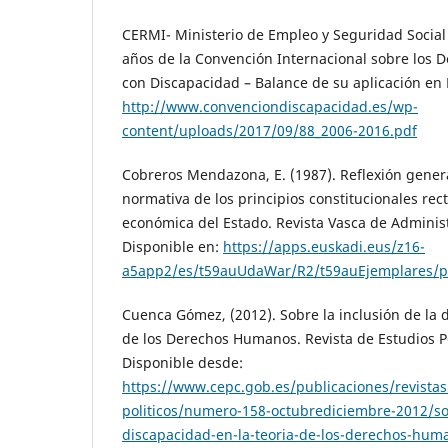
CERMI- Ministerio de Empleo y Seguridad Social 
años de la Convención Internacional sobre los 
con Discapacidad – Balance de su aplicación en 
http://www.convenciondiscapacidad.es/wp-
content/uploads/2017/09/88_2006-2016.pdf
Cobreros Mendazona, E. (1987). Reflexión genera
normativa de los principios constitucionales recto
económica del Estado. Revista Vasca de Administ
Disponible en:
https://apps.euskadi.eus/z16-
a5app2/es/t59auUdaWar/R2/t59auEjemplares/
Cuenca Gómez, (2012). Sobre la inclusión de la 
de los Derechos Humanos. Revista de Estudios Po
Disponible desde:
https://www.cepc.gob.es/publicaciones/revistas
politicos/numero-158-octubrediciembre-2012/sob
discapacidad-en-la-teoria-de-los-derechos-hum