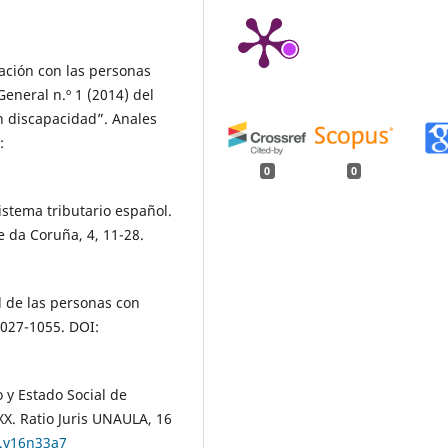
lación con las personas
General n.º 1 (2014) del
n discapacidad”. Anales
:
0
0
istema tributario español.
 da Coruña, 4, 11-28.
al de las personas con
1027-1055. DOI:
o y Estado Social de
 XX. Ratio Juris UNAULA, 16
u.v16n33a7