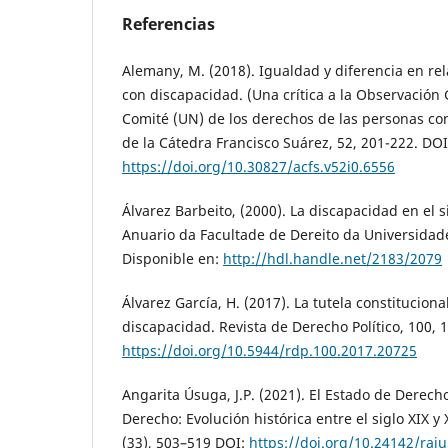
Referencias
Alemany, M. (2018). Igualdad y diferencia en re
con discapacidad. (Una crítica a la Observación 
Comité (UN) de los derechos de las personas co
de la Cátedra Francisco Suárez, 52, 201-222. DOI
https://doi.org/10.30827/acfs.v52i0.6556
Álvarez Barbeito, (2000). La discapacidad en el s
Anuario da Facultade de Dereito da Universidade
Disponible en:
http://hdl.handle.net/2183/2079
Álvarez García, H. (2017). La tutela constitucion
discapacidad. Revista de Derecho Político, 100, 
https://doi.org/10.5944/rdp.100.2017.20725
Angarita Úsuga, J.P. (2021). El Estado de Derech
Derecho: Evolución histórica entre el siglo XIX y
(33), 503–519 DOI:
https://doi.org/10.24142/raj