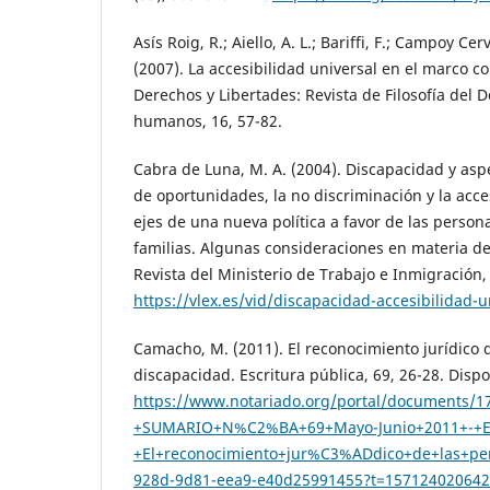
Asís Roig, R.; Aiello, A. L.; Bariffi, F.; Campoy Cerv
(2007). La accesibilidad universal en el marco co
Derechos y Libertades: Revista de Filosofía del 
humanos, 16, 57-82.
Cabra de Luna, M. A. (2004). Discapacidad y aspe
de oportunidades, la no discriminación y la acce
ejes de una nueva política a favor de las person
familias. Algunas consideraciones en materia de 
Revista del Ministerio de Trabajo e Inmigración,
https://vlex.es/vid/discapacidad-accesibilidad-
Camacho, M. (2011). El reconocimiento jurídico 
discapacidad. Escritura pública, 69, 26-28. Dispo
https://www.notariado.org/portal/documents
+SUMARIO+N%C2%BA+69+Mayo-Junio+2011+-+
+El+reconocimiento+jur%C3%ADdico+de+las+pe
928d-9d81-eea9-e40d25991455?t=15712402064