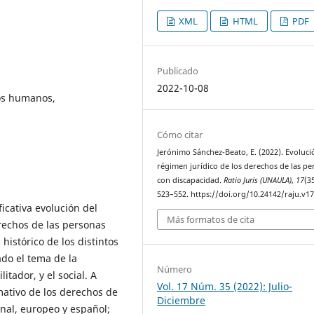
XML
HTML
PDF
Publicado
2022-10-08
os humanos,
Cómo citar
Jerónimo Sánchez-Beato, E. (2022). Evoluci
régimen jurídico de los derechos de las p
con discapacidad.
Ratio Juris (UNAULA)
,
17
(35
523–552. https://doi.org/10.24142/raju.v1
ficativa evolución del
Más formatos de cita
rechos de las personas
histórico de los distintos
do el tema de la
Número
itador, y el social. A
Vol. 17 Núm. 35 (2022): Julio-
mativo de los derechos de
Diciembre
onal, europeo y español;