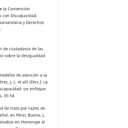
e la Convención
s con Discapacidad.
Humanitaria y Derechos
:
0
ón de ciudadanía de las
io sobre la desigualdad
 modelos de atención a la
, J. L. et alii (Dirs.): La
discapacidad: un enfoque
, 35-54.
ad de trato por razón de
ñol, en Pérez Bueno, L.
 Estudios en Homenaje al