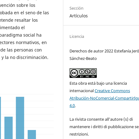
vención sobre los
Sección
obada en el seno de las
Artículos
tende resaltar los
rimentado el
paradigma social ha
Licencia
ectores normativos, en
 de las personas con
Derechos de autor 2022 Estefanía Je
 y la no discriminación.
Sánchez-Beato
Esta obra está bajo una licencia
internacional
Creative Commons
Atribución-NoComercial-CompartirIg
4.0
.
La rivista consente all'autore (s) di
mantenere i diritti di pubblicazione s
restrizioni.