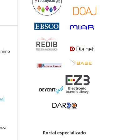
rónimo
ual
enza
Portal especializado