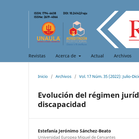
Revistas
Acerca de
Actual
Archivos
Inicio
/
Archivos
/
Vol. 17 Núm. 35 (2022): Julio-Di
Evolución del régimen juríd
discapacidad
Estefanía Jerónimo Sánchez-Beato
Universidad Europea Miguel de Cervantes