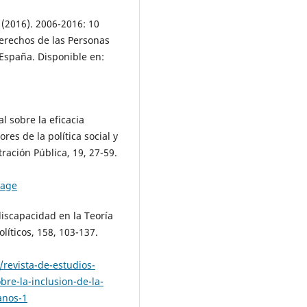
(2016). 2006-2016: 10
Derechos de las Personas
España. Disponible en:
l sobre la eficacia
res de la política social y
ración Pública, 19, 27-59.
page
discapacidad en la Teoría
líticos, 158, 103-137.
/revista-de-estudios-
re-la-inclusion-de-la-
anos-1