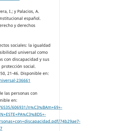
era, I.; y Palacios, A.
nstitucional español.
Derecho y derechos
ctos sociales: la igualdad
sibilidad universal como
as con discapacidad y sus
protección social.
 50, 21-46. Disponible en:
universal-236661
de las personas con
nible en:
/176535/606931/n%C3%BAm+69+-
EN+ESTE+PA%C3%8DS+-
rsonas+con+discapacidad.pdf/74b29ae7-
27