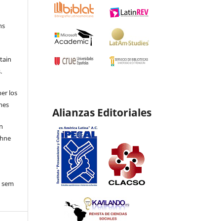
ns
etain
.
ner los
ones
Alianzas Editoriales
en
ohne
o sem