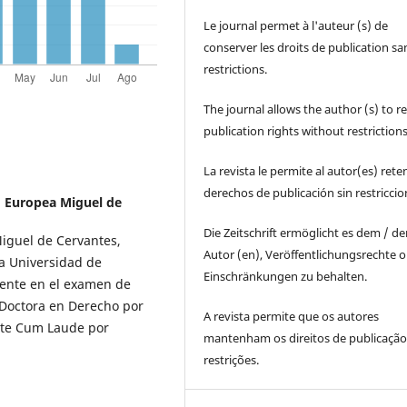
Le journal permet à l'auteur (s) de
conserver les droits de publication sa
restrictions.
The journal allows the author (s) to r
publication rights without restrictions
La revista le permite al autor(es) rete
derechos de publicación sin restricci
 Europea Miguel de
Die Zeitschrift ermöglicht es dem / d
Miguel de Cervantes,
Autor (en), Veröffentlichungsrechte 
la Universidad de
Einschränkungen zu behalten.
iente en el examen de
. Doctora en Derecho por
A revista permite que os autores
nte Cum Laude por
mantenham os direitos de publicaçã
restrições.