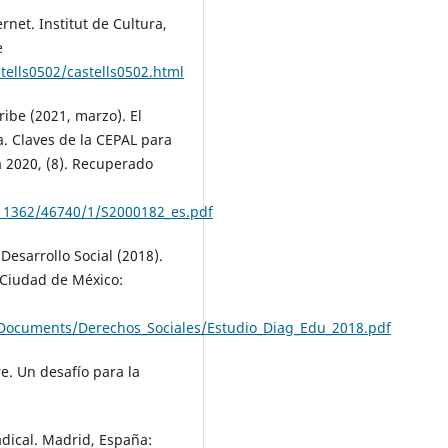
rnet. Institut de Cultura,
e
tells0502/castells0502.html
ibe (2021, marzo). El
. Claves de la CEPAL para
a 2020, (8). Recuperado
e/11362/46740/1/S2000182_es.pdf
Desarrollo Social (2018).
 Ciudad de México:
Documents/Derechos_Sociales/Estudio_Diag_Edu_2018.pdf
re. Un desafío para la
adical. Madrid, España: