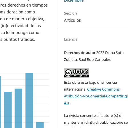
Diciembre
otros derechos en tiempos
onsideración como
Sección
da de manera objetiva,
Artículos
(in)efectividad de las
ídico lo imponga como
Licencia
os puntos tratados.
Derechos de autor 2022 Diana Soto
Zubieta, Raúl Ruiz Canizales
Esta obra está bajo una licencia
internacional
Creative Commons
Atribución-NoComercial-CompartirIg
4.0
.
La rivista consente all'autore (s) di
mantenere i diritti di pubblicazione s