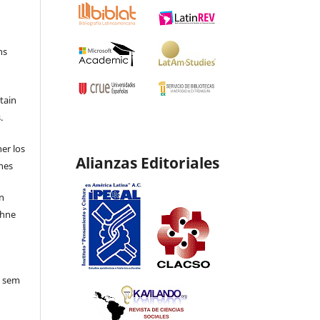
ns
etain
.
ner los
Alianzas Editoriales
ones
en
ohne
o sem