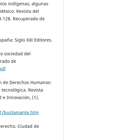
blos indígenas; algunas
éxico. Revista del
3-128. Recuperado de
paña: Siglo XXI Editores.
 o sociedad del
erado de
pdf
ión de Derechos Humanos:
tecnológica. Revista
 e Innovación, (1).
ro1/bustamante.htm
 derecho. Ciudad de