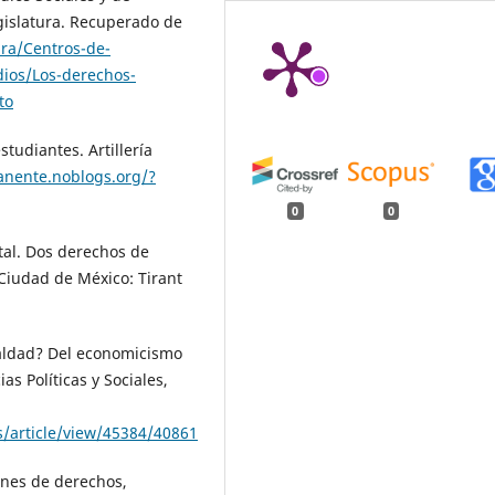
gislatura. Recuperado de
ra/Centros-de-
dios/Los-derechos-
to
tudiantes. Artillería
manente.noblogs.org/?
0
0
tal. Dos derechos de
 Ciudad de México: Tirant
ualdad? Del economicismo
as Políticas y Sociales,
/article/view/45384/40861
ones de derechos,