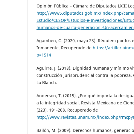
Opinión Pública – Cámara de Diputados LXIII Le
http://www5.diputados.gob.mx/index.php/cama
Estudio/CESOP/Estudios-e-Investigaciones/Estu
humanos-de-cuarta-generacion.-Un-acercamien
Agamben, G. (2020, mayo 23). Réquiem por los es
Inmanente. Recuperado de
https://artilleriain
p=1514
Aguirre, J. (2018). Dignidad humana y mínimo vi
construcción jurisprudencial contra la pobreza.
Lo Blanch.
Anderson, T. (2015). ¿Por qué importa la desig
a la integridad social. Revista Mexicana de Cienci
(223), 191-208. Recuperado de
http://www.revistas.unam.mx/index.php/rmcpys
Bailón, M. (2009). Derechos humanos, generaci