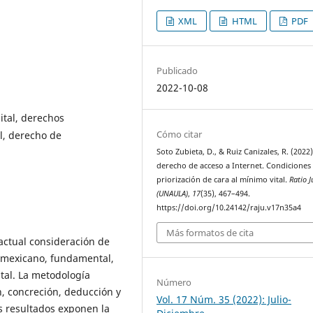
XML
HTML
PDF
Publicado
2022-10-08
ital, derechos
Cómo citar
l, derecho de
Soto Zubieta, D., & Ruiz Canizales, R. (2022)
derecho de acceso a Internet. Condiciones
priorización de cara al mínimo vital.
Ratio J
(UNAULA)
,
17
(35), 467–494.
https://doi.org/10.24142/raju.v17n35a4
Más formatos de cita
 actual consideración de
 mexicano, fundamental,
tal. La metodología
Número
, concreción, deducción y
Vol. 17 Núm. 35 (2022): Julio-
s resultados exponen la