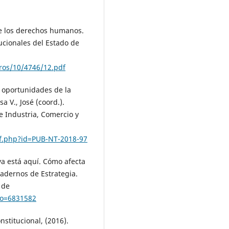
 de los derechos humanos.
ucionales del Estado de
bros/10/4746/12.pdf
y oportunidades de la
a V., José (coord.).
e Industria, Comercio y
pdf.php?id=PUB-NT-2018-97
 ya está aquí. Cómo afecta
uadernos de Estrategia.
 de
igo=6831582
nstitucional, (2016).