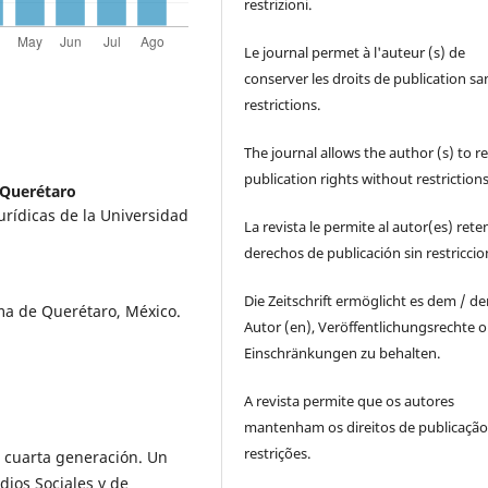
restrizioni.
Le journal permet à l'auteur (s) de
conserver les droits de publication sa
restrictions.
The journal allows the author (s) to r
publication rights without restrictions
Querétaro
urídicas de la Universidad
La revista le permite al autor(es) rete
derechos de publicación sin restricci
Die Zeitschrift ermöglicht es dem / d
ma de Querétaro, México.
Autor (en), Veröffentlichungsrechte 
Einschränkungen zu behalten.
A revista permite que os autores
mantenham os direitos de publicaçã
restrições.
 cuarta generación. Un
dios Sociales y de