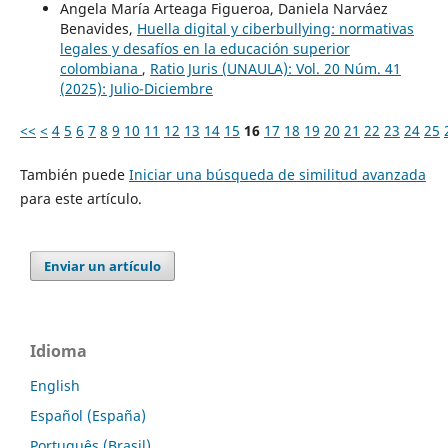
Angela María Arteaga Figueroa, Daniela Narváez
Benavides,
Huella digital y ciberbullying: normativas
legales y desafíos en la educación superior
colombiana
,
Ratio Juris (UNAULA): Vol. 20 Núm. 41
(2025): Julio-Diciembre
<<
<
4
5
6
7
8
9
10
11
12
13
14
15
16
17
18
19
20
21
22
23
24
25
También puede
Iniciar una búsqueda de similitud avanzada
para este artículo.
Enviar un artículo
Idioma
English
Español (España)
Português (Brasil)