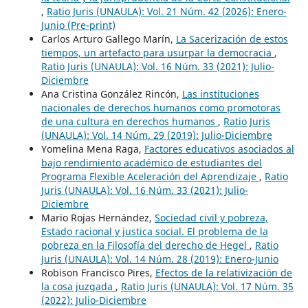
,
Ratio Juris (UNAULA): Vol. 21 Núm. 42 (2026): Enero-
Junio (Pre-print)
Carlos Arturo Gallego Marín,
La Sacerización de estos
tiempos, un artefacto para usurpar la democracia
,
Ratio Juris (UNAULA): Vol. 16 Núm. 33 (2021): Julio-
Diciembre
Ana Cristina González Rincón,
Las instituciones
nacionales de derechos humanos como promotoras
de una cultura en derechos humanos
,
Ratio Juris
(UNAULA): Vol. 14 Núm. 29 (2019): Julio-Diciembre
Yomelina Mena Raga,
Factores educativos asociados al
bajo rendimiento académico de estudiantes del
Programa Flexible Aceleración del Aprendizaje
,
Ratio
Juris (UNAULA): Vol. 16 Núm. 33 (2021): Julio-
Diciembre
Mario Rojas Hernández,
Sociedad civil y pobreza,
Estado racional y justica social. El problema de la
pobreza en la Filosofía del derecho de Hegel
,
Ratio
Juris (UNAULA): Vol. 14 Núm. 28 (2019): Enero-Junio
Robison Francisco Pires,
Efectos de la relativización de
la cosa juzgada
,
Ratio Juris (UNAULA): Vol. 17 Núm. 35
(2022): Julio-Diciembre