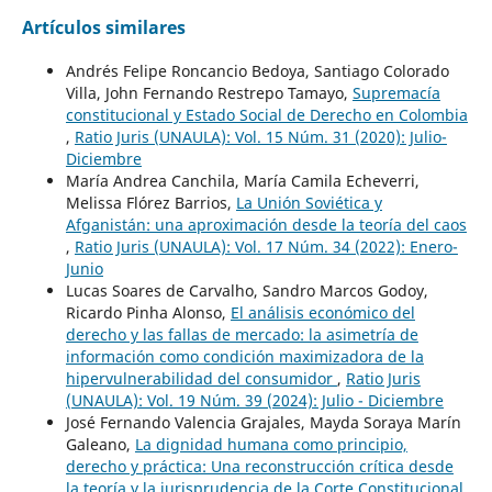
Artículos similares
Andrés Felipe Roncancio Bedoya, Santiago Colorado
Villa, John Fernando Restrepo Tamayo,
Supremacía
constitucional y Estado Social de Derecho en Colombia
,
Ratio Juris (UNAULA): Vol. 15 Núm. 31 (2020): Julio-
Diciembre
María Andrea Canchila, María Camila Echeverri,
Melissa Flórez Barrios,
La Unión Soviética y
Afganistán: una aproximación desde la teoría del caos
,
Ratio Juris (UNAULA): Vol. 17 Núm. 34 (2022): Enero-
Junio
Lucas Soares de Carvalho, Sandro Marcos Godoy,
Ricardo Pinha Alonso,
El análisis económico del
derecho y las fallas de mercado: la asimetría de
información como condición maximizadora de la
hipervulnerabilidad del consumidor
,
Ratio Juris
(UNAULA): Vol. 19 Núm. 39 (2024): Julio - Diciembre
José Fernando Valencia Grajales, Mayda Soraya Marín
Galeano,
La dignidad humana como principio,
derecho y práctica: Una reconstrucción crítica desde
la teoría y la jurisprudencia de la Corte Constitucional