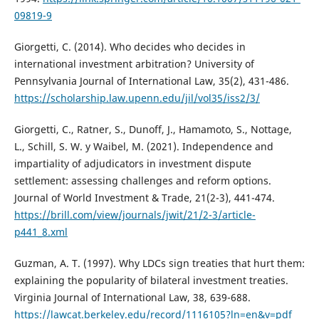
09819-9
Giorgetti, C. (2014). Who decides who decides in
international investment arbitration? University of
Pennsylvania Journal of International Law, 35(2), 431-486.
https://scholarship.law.upenn.edu/jil/vol35/iss2/3/
Giorgetti, C., Ratner, S., Dunoff, J., Hamamoto, S., Nottage,
L., Schill, S. W. y Waibel, M. (2021). Independence and
impartiality of adjudicators in investment dispute
settlement: assessing challenges and reform options.
Journal of World Investment & Trade, 21(2-3), 441-474.
https://brill.com/view/journals/jwit/21/2-3/article-
p441_8.xml
Guzman, A. T. (1997). Why LDCs sign treaties that hurt them:
explaining the popularity of bilateral investment treaties.
Virginia Journal of International Law, 38, 639-688.
https://lawcat.berkeley.edu/record/1116105?ln=en&v=pdf