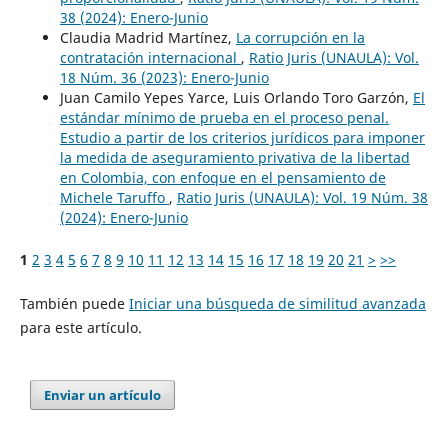
38 (2024): Enero-Junio
Claudia Madrid Martínez,
La corrupción en la
contratación internacional
,
Ratio Juris (UNAULA): Vol.
18 Núm. 36 (2023): Enero-Junio
Juan Camilo Yepes Yarce, Luis Orlando Toro Garzón,
El
estándar mínimo de prueba en el proceso penal.
Estudio a partir de los criterios jurídicos para imponer
la medida de aseguramiento privativa de la libertad
en Colombia, con enfoque en el pensamiento de
Michele Taruffo
,
Ratio Juris (UNAULA): Vol. 19 Núm. 38
(2024): Enero-Junio
1
2
3
4
5
6
7
8
9
10
11
12
13
14
15
16
17
18
19
20
21
>
>>
También puede
Iniciar una búsqueda de similitud avanzada
para este artículo.
Enviar un artículo