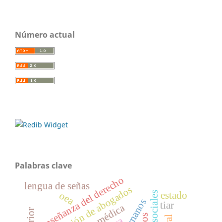
Número actual
Palabras clave
enseñanza del derecho
lengua de señas
formación de abogados
estado
oea
tiar