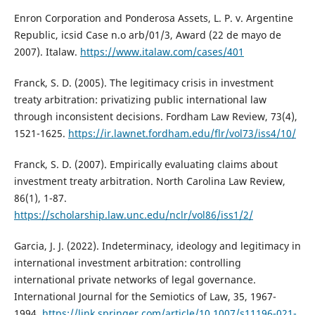
Enron Corporation and Ponderosa Assets, L. P. v. Argentine
Republic, icsid Case n.o arb/01/3, Award (22 de mayo de
2007). Italaw.
https://www.italaw.com/cases/401
Franck, S. D. (2005). The legitimacy crisis in investment
treaty arbitration: privatizing public international law
through inconsistent decisions. Fordham Law Review, 73(4),
1521-1625.
https://ir.lawnet.fordham.edu/flr/vol73/iss4/10/
Franck, S. D. (2007). Empirically evaluating claims about
investment treaty arbitration. North Carolina Law Review,
86(1), 1-87.
https://scholarship.law.unc.edu/nclr/vol86/iss1/2/
Garcia, J. J. (2022). Indeterminacy, ideology and legitimacy in
international investment arbitration: controlling
international private networks of legal governance.
International Journal for the Semiotics of Law, 35, 1967-
1994.
https://link.springer.com/article/10.1007/s11196-021-