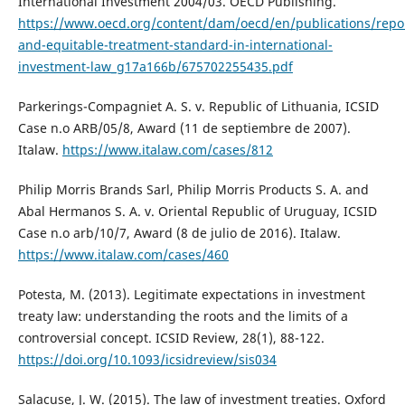
International Investment 2004/03. OECD Publishing.
https://www.oecd.org/content/dam/oecd/en/publications/repor
and-equitable-treatment-standard-in-international-
investment-law_g17a166b/675702255435.pdf
Parkerings-Compagniet A. S. v. Republic of Lithuania, ICSID
Case n.o ARB/05/8, Award (11 de septiembre de 2007).
Italaw.
https://www.italaw.com/cases/812
Philip Morris Brands Sarl, Philip Morris Products S. A. and
Abal Hermanos S. A. v. Oriental Republic of Uruguay, ICSID
Case n.o arb/10/7, Award (8 de julio de 2016). Italaw.
https://www.italaw.com/cases/460
Potesta, M. (2013). Legitimate expectations in investment
treaty law: understanding the roots and the limits of a
controversial concept. ICSID Review, 28(1), 88-122.
https://doi.org/10.1093/icsidreview/sis034
Salacuse, J. W. (2015). The law of investment treaties. Oxford