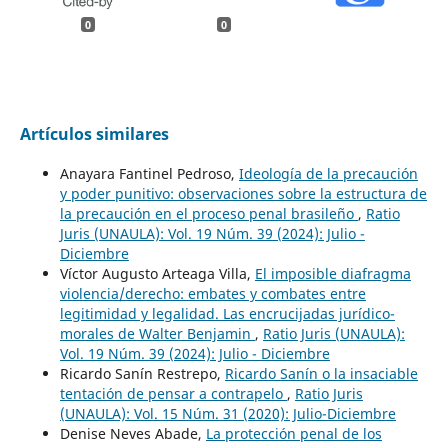
0
0
Artículos similares
Anayara Fantinel Pedroso,
Ideología de la precaución
y poder punitivo: observaciones sobre la estructura de
la precaución en el proceso penal brasileño
,
Ratio
Juris (UNAULA): Vol. 19 Núm. 39 (2024): Julio -
Diciembre
Víctor Augusto Arteaga Villa,
El imposible diafragma
violencia/derecho: embates y combates entre
legitimidad y legalidad. Las encrucijadas jurídico-
morales de Walter Benjamin
,
Ratio Juris (UNAULA):
Vol. 19 Núm. 39 (2024): Julio - Diciembre
Ricardo Sanín Restrepo,
Ricardo Sanín o la insaciable
tentación de pensar a contrapelo
,
Ratio Juris
(UNAULA): Vol. 15 Núm. 31 (2020): Julio-Diciembre
Denise Neves Abade,
La protección penal de los