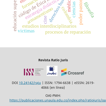
ciencias sociales
derechos humanos
código de Ética médica
educación superior
médicos
poder pastoral
estrategia didáctica
filosofía
colombia
armamentismo
cine
estudios interdisciplinarios
victimas
procesos de reparación
Revista Ratio Juris
DOI
10.24142/raju
| ISSN: 1794-6638 | eISSN: 2619-
4066 (en línea)
OAI-PMH:
https://publicaciones.unaula.edu.co/index.php/ratiojuris/oa