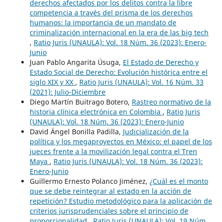
derechos afectados por los delitos contra la libre
competencia a través del prisma de los derechos
humanos: la importancia de un mandato de
criminalización internacional en la era de las big tech
,
Ratio Juris (UNAULA): Vol. 18 Núm. 36 (2023): Enero-
Junio
Juan Pablo Angarita Úsuga,
El Estado de Derecho y
Estado Social de Derecho: Evolución histórica entre el
siglo XIX y XX
,
Ratio Juris (UNAULA): Vol. 16 Núm. 33
(2021): Julio-Diciembre
Diego Martín Buitrago Botero,
Rastreo normativo de la
historia clínica electrónica en Colombia
,
Ratio Juris
(UNAULA): Vol. 18 Núm. 36 (2023): Enero-Junio
David Ángel Bonilla Padilla,
Judicialización de la
política y los megaproyectos en México: el papel de los
jueces frente a la movilización legal contra el Tren
Maya
,
Ratio Juris (UNAULA): Vol. 18 Núm. 36 (2023):
Enero-Junio
Guillermo Ernesto Polanco Jiménez,
¿Cuál es el monto
que se debe reintegrar al estado en la acción de
repetición? Estudio metodológico para la aplicación de
criterios jurisprudenciales sobre el principio de
proporcionalidad
,
Ratio Juris (UNAULA): Vol. 19 Núm.