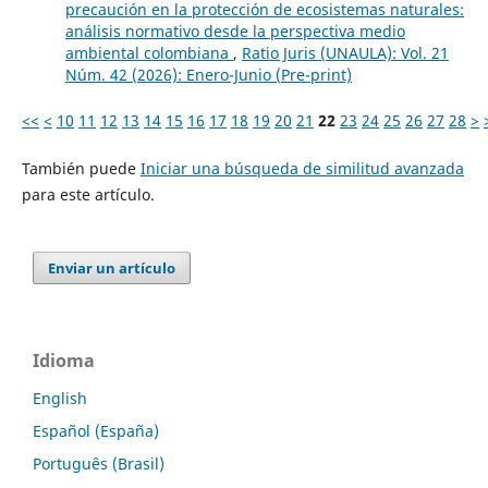
precaución en la protección de ecosistemas naturales:
análisis normativo desde la perspectiva medio
ambiental colombiana
,
Ratio Juris (UNAULA): Vol. 21
Núm. 42 (2026): Enero-Junio (Pre-print)
<<
<
10
11
12
13
14
15
16
17
18
19
20
21
22
23
24
25
26
27
28
>
También puede
Iniciar una búsqueda de similitud avanzada
para este artículo.
Enviar un artículo
Idioma
English
Español (España)
Português (Brasil)