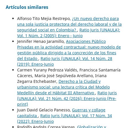
Artículos similares
Alfonso Tito Mejia Restrepo,
¿Un nuevo derecho para
una sola justicia protectora del derecho laboral y de la
seguridad social en Colombia?
,
Ratio Juris (UNAULA):
Vol. 1 Núm. 2 (2005): Enero - Junio
Jennifer Henao Jaramillo,
Asociaciones Público
Privadas en la actividad contractual: nuevo modelo de
gestión pública dirigido a la concreción de los fines
del Estado
,
Ratio Juris (UNAULA): Vol. 14 Núm. 28
(2019): Enero-Junio
Carmen Yurany Pedroza Valdés, Francisca Santamaría
Cáceres, María José Sepúlveda Arellano, Iriana
Zegarra Etchebaster,
Derecho a la Ciudad y
urbanismo social: una lectura crítica del Modelo
Medellín desde el Hábitat III Alternativo
,
Ratio Juris
(UNAULA): Vol. 21 Núm. 42 (2026): Enero-Junio (Pre-
print)
Juan David Gelacio Panesso,
Guerras y collage
capitalista
,
Ratio Juris (UNAULA): Vol. 17 Núm. 34
(2022): Enero-Junio
Rodolfo Andrés Correa Vargas,
Globalización y