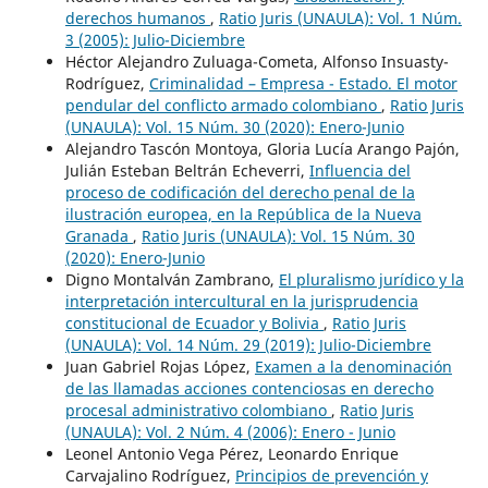
derechos humanos
,
Ratio Juris (UNAULA): Vol. 1 Núm.
3 (2005): Julio-Diciembre
Héctor Alejandro Zuluaga-Cometa, Alfonso Insuasty-
Rodríguez,
Criminalidad – Empresa - Estado. El motor
pendular del conflicto armado colombiano
,
Ratio Juris
(UNAULA): Vol. 15 Núm. 30 (2020): Enero-Junio
Alejandro Tascón Montoya, Gloria Lucía Arango Pajón,
Julián Esteban Beltrán Echeverri,
Influencia del
proceso de codificación del derecho penal de la
ilustración europea, en la República de la Nueva
Granada
,
Ratio Juris (UNAULA): Vol. 15 Núm. 30
(2020): Enero-Junio
Digno Montalván Zambrano,
El pluralismo jurídico y la
interpretación intercultural en la jurisprudencia
constitucional de Ecuador y Bolivia
,
Ratio Juris
(UNAULA): Vol. 14 Núm. 29 (2019): Julio-Diciembre
Juan Gabriel Rojas López,
Examen a la denominación
de las llamadas acciones contenciosas en derecho
procesal administrativo colombiano
,
Ratio Juris
(UNAULA): Vol. 2 Núm. 4 (2006): Enero - Junio
Leonel Antonio Vega Pérez, Leonardo Enrique
Carvajalino Rodríguez,
Principios de prevención y