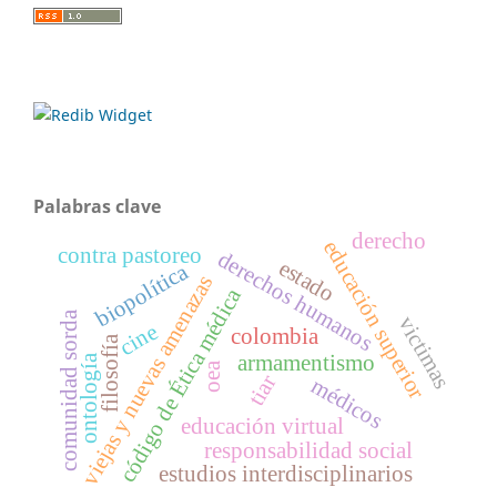
Palabras clave
derecho
educación superior
contra pastoreo
derechos humanos
estado
biopolítica
viejas y nuevas amenazas
código de Ética médica
comunidad sorda
victimas
cine
colombia
filosofía
armamentismo
ontología
oea
tiar
médicos
educación virtual
responsabilidad social
estudios interdisciplinarios