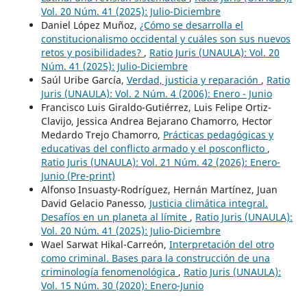
Vol. 20 Núm. 41 (2025): Julio-Diciembre
Daniel López Muñoz,
¿Cómo se desarrolla el
constitucionalismo occidental y cuáles son sus nuevos
retos y posibilidades?
,
Ratio Juris (UNAULA): Vol. 20
Núm. 41 (2025): Julio-Diciembre
Saúl Uribe García,
Verdad, justicia y reparación
,
Ratio
Juris (UNAULA): Vol. 2 Núm. 4 (2006): Enero - Junio
Francisco Luis Giraldo-Gutiérrez, Luis Felipe Ortiz-
Clavijo, Jessica Andrea Bejarano Chamorro, Hector
Medardo Trejo Chamorro,
Prácticas pedagógicas y
educativas del conflicto armado y el posconflicto
,
Ratio Juris (UNAULA): Vol. 21 Núm. 42 (2026): Enero-
Junio (Pre-print)
Alfonso Insuasty-Rodríguez, Hernán Martínez, Juan
David Gelacio Panesso,
Justicia climática integral.
Desafíos en un planeta al límite
,
Ratio Juris (UNAULA):
Vol. 20 Núm. 41 (2025): Julio-Diciembre
Wael Sarwat Hikal-Carreón,
Interpretación del otro
como criminal. Bases para la construcción de una
criminología fenomenológica
,
Ratio Juris (UNAULA):
Vol. 15 Núm. 30 (2020): Enero-Junio