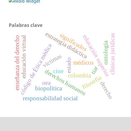
Palabras clave
estrategia didáctica
significados
clínicas jurídicas
educación superior
enseñanza del derecho
educación virtual
ontología
código de Ética médica
victimas
estado
médicos
tiar
cine
derechos humanos
colombia
filosofía
oea
derecho
biopolítica
responsabilidad social