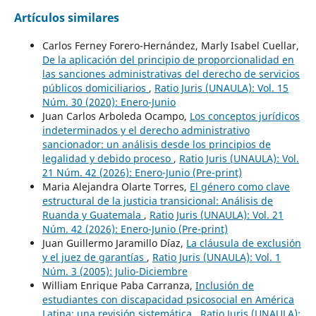
Artículos similares
Carlos Ferney Forero-Hernández, Marly Isabel Cuellar,
De la aplicación del principio de proporcionalidad en
las sanciones administrativas del derecho de servicios
públicos domiciliarios
,
Ratio Juris (UNAULA): Vol. 15
Núm. 30 (2020): Enero-Junio
Juan Carlos Arboleda Ocampo,
Los conceptos jurídicos
indeterminados y el derecho administrativo
sancionador: un análisis desde los principios de
legalidad y debido proceso
,
Ratio Juris (UNAULA): Vol.
21 Núm. 42 (2026): Enero-Junio (Pre-print)
Maria Alejandra Olarte Torres,
El género como clave
estructural de la justicia transicional: Análisis de
Ruanda y Guatemala
,
Ratio Juris (UNAULA): Vol. 21
Núm. 42 (2026): Enero-Junio (Pre-print)
Juan Guillermo Jaramillo Díaz,
La cláusula de exclusión
y el juez de garantías
,
Ratio Juris (UNAULA): Vol. 1
Núm. 3 (2005): Julio-Diciembre
William Enrique Paba Carranza,
Inclusión de
estudiantes con discapacidad psicosocial en América
Latina: una revisión sistemática
,
Ratio Juris (UNAULA):