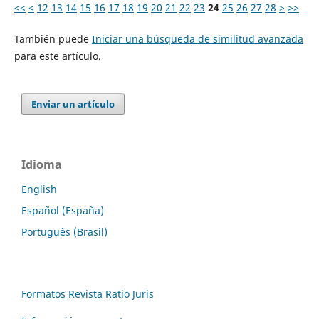
<<
<
12
13
14
15
16
17
18
19
20
21
22
23
24
25
26
27
28
>
>>
También puede
Iniciar una búsqueda de similitud avanzada
para este artículo.
Enviar un artículo
Idioma
English
Español (España)
Português (Brasil)
Formatos Revista Ratio Juris