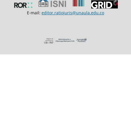
E-mail:
editor.ratiojuris@unaula.edu.co