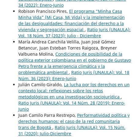
34 (2022): Enero-Junio
Robison Francisco Pires,
El programa “Minha Casa
Minha Vida” (Mi Casa, Mi Vida) y la implementación
de las desigualdades: financiación del derecho a la
vivienda y segregación espacial
,
Ratio Juris (UNAULA):
Vol. 18 Núm. 37 (2023): Julio - Diciembre
María Andrea Canchila Velilla, Juan José Gómez
Betancur, Juan Esteban Torres Raigoza, Breyner
Valbuena Molina,
Condiciones de posibilidad de la
política exterior colombiana en el gobierno de Gustavo
Petro frente a la emergencia climática y la
problemática ambiental
,
Ratio Juris (UNAULA): Vol. 18
Núm. 36 (2023): Enero-Junio
Julián Camilo Giraldo,
La lucha por los derechos en un
contexto local: reflexiones sobre los retos
metodológicos en una investigación sociojurídica
,
Ratio Juris (UNAULA): Vol. 14 Núm. 28 (2019): Enero-
Junio
Juan Camilo Parra Restrepo,
Performatividad política y
derechos humanos: el caso de la red comunitaria
trans de Bogotá
,
Ratio Juris (UNAULA): Vol. 15 Núm.
31 (2020): Julio-Diciembre