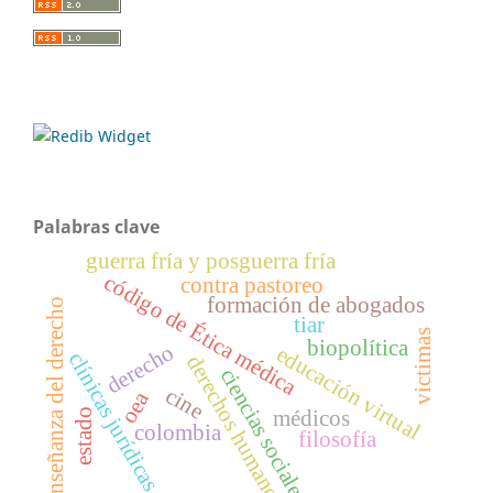
Palabras clave
guerra fría y posguerra fría
código de Ética médica
contra pastoreo
formación de abogados
enseñanza del derecho
tiar
victimas
biopolítica
derecho
educación virtual
clínicas jurídicas
derechos humanos
ciencias sociales
cine
oea
médicos
estado
colombia
filosofía