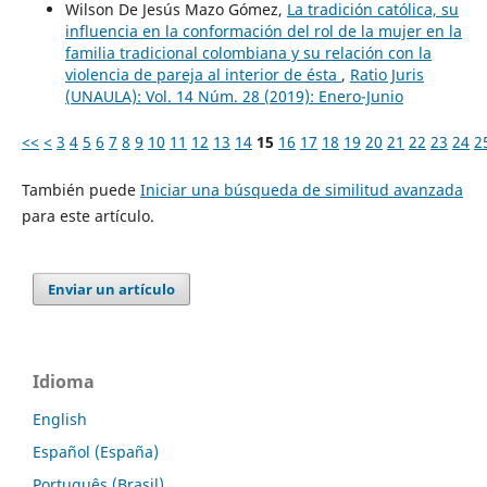
Wilson De Jesús Mazo Gómez,
La tradición católica, su
influencia en la conformación del rol de la mujer en la
familia tradicional colombiana y su relación con la
violencia de pareja al interior de ésta
,
Ratio Juris
(UNAULA): Vol. 14 Núm. 28 (2019): Enero-Junio
<<
<
3
4
5
6
7
8
9
10
11
12
13
14
15
16
17
18
19
20
21
22
23
24
2
También puede
Iniciar una búsqueda de similitud avanzada
para este artículo.
Enviar un artículo
Idioma
English
Español (España)
Português (Brasil)