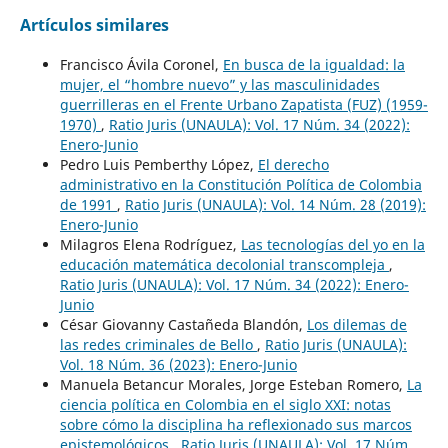
Artículos similares
Francisco Ávila Coronel,
En busca de la igualdad: la
mujer, el “hombre nuevo” y las masculinidades
guerrilleras en el Frente Urbano Zapatista (FUZ) (1959-
1970)
,
Ratio Juris (UNAULA): Vol. 17 Núm. 34 (2022):
Enero-Junio
Pedro Luis Pemberthy López,
El derecho
administrativo en la Constitución Política de Colombia
de 1991
,
Ratio Juris (UNAULA): Vol. 14 Núm. 28 (2019):
Enero-Junio
Milagros Elena Rodríguez,
Las tecnologías del yo en la
educación matemática decolonial transcompleja
,
Ratio Juris (UNAULA): Vol. 17 Núm. 34 (2022): Enero-
Junio
César Giovanny Castañeda Blandón,
Los dilemas de
las redes criminales de Bello
,
Ratio Juris (UNAULA):
Vol. 18 Núm. 36 (2023): Enero-Junio
Manuela Betancur Morales, Jorge Esteban Romero,
La
ciencia política en Colombia en el siglo XXI: notas
sobre cómo la disciplina ha reflexionado sus marcos
epistemológicos
,
Ratio Juris (UNAULA): Vol. 17 Núm.