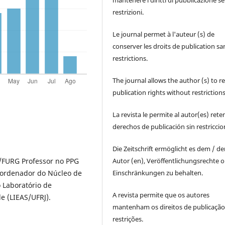
restrizioni.
Le journal permet à l'auteur (s) de
conserver les droits de publication sa
restrictions.
The journal allows the author (s) to r
publication rights without restrictions
La revista le permite al autor(es) rete
derechos de publicación sin restricci
Die Zeitschrift ermöglicht es dem / d
Autor (en), Veröffentlichungsrechte 
al/FURG Professor no PPG
Einschränkungen zu behalten.
oordenador do Núcleo de
 Laboratório de
A revista permite que os autores
e (LIEAS/UFRJ).
mantenham os direitos de publicaçã
restrições.