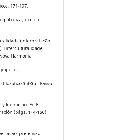
icos, 171-197.
a globalização e da
uralidade (interpretação
), Interculturalidade:
. Nova Harmonia.
o popular.
filosófico Sul-Sul. Passo
 y liberación. En E.
eración (págs. 144-156).
ibertação: pretensão