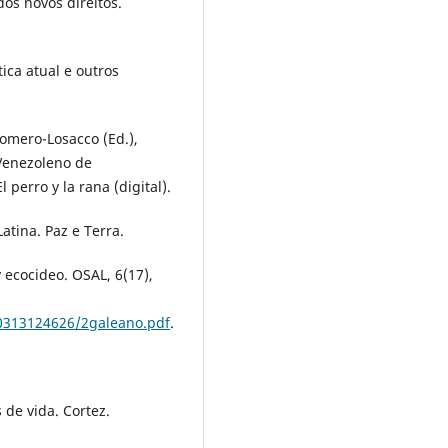
dos novos direitos.
tica atual e outros
 Romero-Losacco (Ed.),
 Venezoleno de
 perro y la rana (digital).
atina. Paz e Terra.
y ecocideo. OSAL, 6(17),
110313124626/2galeano.pdf
.
 de vida. Cortez.