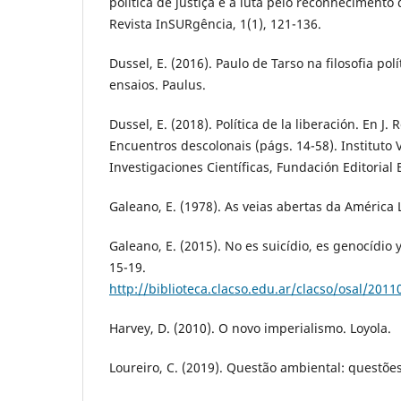
política de justiça e a luta pelo reconhecimento 
Revista InSURgência, 1(1), 121-136.
Dussel, E. (2016). Paulo de Tarso na filosofia polí
ensaios. Paulus.
Dussel, E. (2018). Política de la liberación. En J.
Encuentros descolonais (págs. 14-58). Instituto
Investigaciones Científicas, Fundación Editorial El
Galeano, E. (1978). As veias abertas da América L
Galeano, E. (2015). No es suicídio, es genocídio 
15-19.
http://biblioteca.clacso.edu.ar/clacso/osal/20
Harvey, D. (2010). O novo imperialismo. Loyola.
Loureiro, C. (2019). Questão ambiental: questões