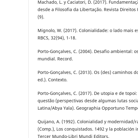
Machado, L. y Caciatori, D. (2017). Fundamenta
desde a Filosofia da Libertação. Revista Direit
(9).
Mignolo, W. (2017). Colonialidade: o lado mais
RBCS, 32(94), 1-18.
Porto-Gonçalves, C. (2004). Desafio ambiental:
mundial. Record.
Porto-Gonçalves, C. (2013). Os (des) caminhos d
ed.). Contexto.
Porto-Gonçalves, C. (2017). De utopia e de topoi
questão (perspectivas desde algumas lutas soci
Latina/Abya Yala). Geographia Opportuno Tempor
Quijano, A. (1992). Colonialidad y modernidad/ra
(Comp.), Los conquistados. 1492 y la población 
Tercer Mundo-Libri Mundi Editors.