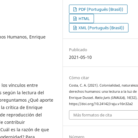
PDF (Português (Brasil))
HTML
XML (Português (Brasil))
chos Humanos, Enrique
Publicado
2021-05-10
Cómo citar
 los vínculos entre
Costa, C. A. (2021). Colonialidad, naturalez
derechos humanos: una lectura a la luz de
 según la lectura del
Enrique Dussel.
Ratio Juris (UNAULA)
,
16
(32),
e preguntamos ¿Qué aporte
https://doi.org/10.24142/raju.v16n32a2
a crítica de Enrique
 de reproducción del
Más formatos de cita
e contribuir
Cuál es la razón de que
Número
modernidad? Para