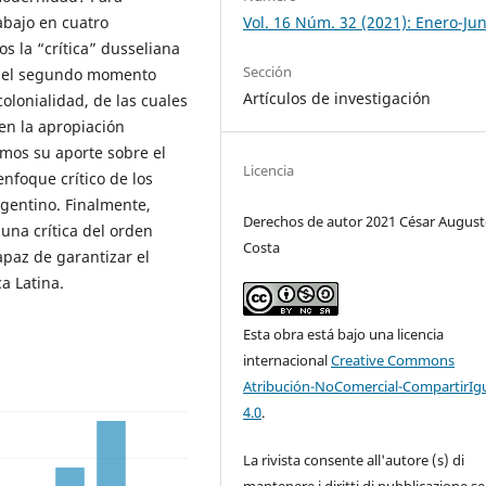
Vol. 16 Núm. 32 (2021): Enero-Jun
abajo en cuatro
 la “crítica” dusseliana
Sección
n el segundo momento
Artículos de investigación
colonialidad, de las cuales
en la apropiación
emos su aporte sobre el
Licencia
nfoque crítico de los
gentino. Finalmente,
Derechos de autor 2021 César Augus
 una crítica del orden
Costa
capaz de garantizar el
a Latina.
Esta obra está bajo una licencia
internacional
Creative Commons
Atribución-NoComercial-CompartirIg
4.0
.
La rivista consente all'autore (s) di
mantenere i diritti di pubblicazione s