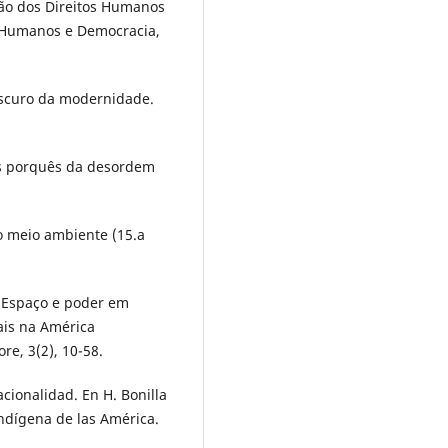
ção dos Direitos Humanos
os Humanos e Democracia,
 escuro da modernidade.
 os porquês da desordem
o meio ambiente (15.a
: Espaço e poder em
ais na América
e, 3(2), 10-58.
cionalidad. En H. Bonilla
indígena de las América.