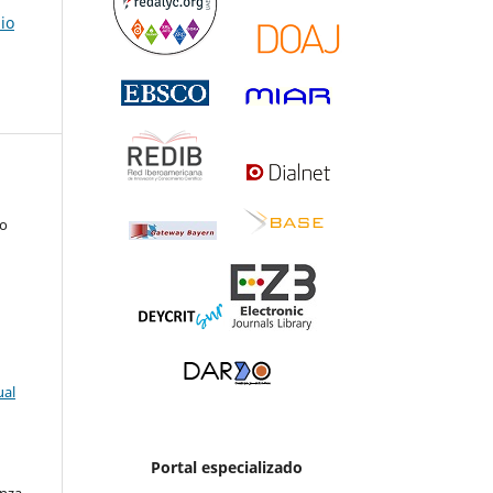
io
to
ual
Portal especializado
enza