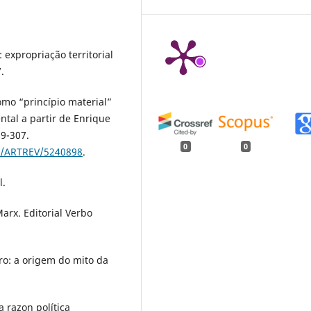
 expropriação territorial
.
como “princípio material”
ntal a partir de Enrique
89-307.
0
0
os/ARTREV/5240898
.
l.
arx. Editorial Verbo
ro: a origem do mito da
a razon política