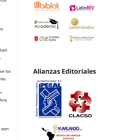
ns
etain
.
Alianzas Editoriales
ner los
ones
en
ohne
o sem