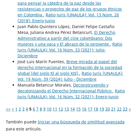
para pensar la cátedra de la paz desde las
resistencias y proyectos de paz de los grupos étnicos
en Colombia
,
Ratio Juris (UNAULA): Vol. 13 Núm. 26
(2018): Enero-Junio
Juan Pablo Quintero López, Daniel Felipe Castaño
Mesa, Juliana Andrea Pérez Betancurt,
El Derecho
Administrativo a partir del cine colombiano: Dos
mujeres y una vaca y El abrazo de la serpiente
,
Ratio
Juris (UNAULA): Vol. 16 Núm. 33 (2021): Julio-
Diciembre
José Luis Marín Fuentes,
Breve mirada al papel del
derecho internacional en la formación de la sociedad
global (del siglo XI al siglo XXI)
,
Ratio Juris (UNAULA):
Vol. 19 Núm. 39 (2024): Julio - Diciembre
Manuela Betancur Morales,
Deconstruyendo y
decolonizando el Derecho Internacional Público
,
Ratio
Juris (UNAULA): Vol. 16 Núm. 32 (2021): Enero-Junio
<<
<
1
2
3
4
5
6
7
8
9
10
11
12
13
14
15
16
17
18
19
20
21
22
23
>
También puede
Iniciar una búsqueda de similitud avanzada
para este artículo.