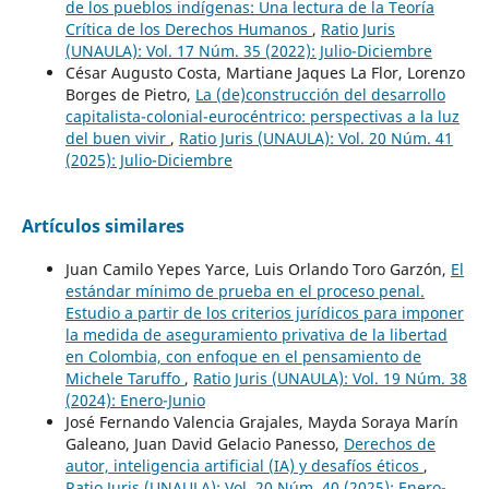
de los pueblos indígenas: Una lectura de la Teoría
Crítica de los Derechos Humanos
,
Ratio Juris
(UNAULA): Vol. 17 Núm. 35 (2022): Julio-Diciembre
César Augusto Costa, Martiane Jaques La Flor, Lorenzo
Borges de Pietro,
La (de)construcción del desarrollo
capitalista-colonial-eurocéntrico: perspectivas a la luz
del buen vivir
,
Ratio Juris (UNAULA): Vol. 20 Núm. 41
(2025): Julio-Diciembre
Artículos similares
Juan Camilo Yepes Yarce, Luis Orlando Toro Garzón,
El
estándar mínimo de prueba en el proceso penal.
Estudio a partir de los criterios jurídicos para imponer
la medida de aseguramiento privativa de la libertad
en Colombia, con enfoque en el pensamiento de
Michele Taruffo
,
Ratio Juris (UNAULA): Vol. 19 Núm. 38
(2024): Enero-Junio
José Fernando Valencia Grajales, Mayda Soraya Marín
Galeano, Juan David Gelacio Panesso,
Derechos de
autor, inteligencia artificial (IA) y desafíos éticos
,
Ratio Juris (UNAULA): Vol. 20 Núm. 40 (2025): Enero-