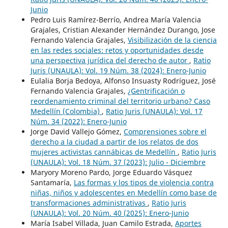
Junio
Pedro Luis Ramírez-Berrío, Andrea María Valencia
Grajales, Cristian Alexander Hernández Durango, Jose
Fernando Valencia Grajales,
Visibilización de la ciencia
en las redes sociales: retos y oportunidades desde
una perspectiva jurídica del derecho de autor
,
Ratio
Juris (UNAULA): Vol. 19 Núm. 38 (2024): Enero-Junio
Eulalia Borja Bedoya, Alfonso Insuasty Rodríguez, José
Fernando Valencia Grajales,
¿Gentrificación o
reordenamiento criminal del territorio urbano? Caso
Medellín (Colombia)
,
Ratio Juris (UNAULA): Vol. 17
Núm. 34 (2022): Enero-Junio
Jorge David Vallejo Gómez,
Comprensiones sobre el
derecho a la ciudad a partir de los relatos de dos
mujeres activistas cannábicas de Medellín
,
Ratio Juris
(UNAULA): Vol. 18 Núm. 37 (2023): Julio - Diciembre
Maryory Moreno Pardo, Jorge Eduardo Vásquez
Santamaría,
Las formas y los tipos de violencia contra
niñas, niños y adolescentes en Medellín como base de
transformaciones administrativas
,
Ratio Juris
(UNAULA): Vol. 20 Núm. 40 (2025): Enero-Junio
María Isabel Villada, Juan Camilo Estrada,
Aportes