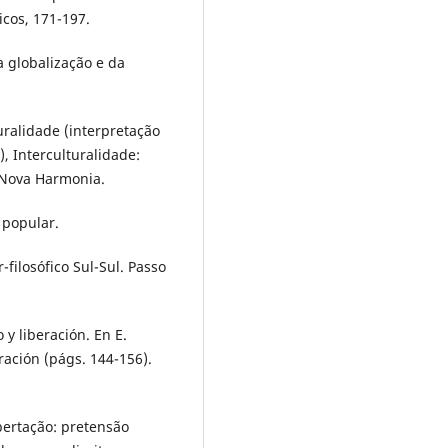
icos, 171-197.
a globalização e da
uralidade (interpretação
), Interculturalidade:
. Nova Harmonia.
o popular.
filosófico Sul-Sul. Passo
 y liberación. En E.
eración (págs. 144-156).
ibertação: pretensão