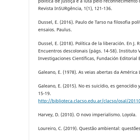
política de justiça e a luta pelo reconhecimento 
Revista InSURgência, 1(1), 121-136.
Dussel, E. (2016). Paulo de Tarso na filosofia polí
ensaios. Paulus.
Dussel, E. (2018). Política de la liberación. En J.
Encuentros descolonais (págs. 14-58). Instituto
Investigaciones Científicas, Fundación Editorial El
Galeano, E. (1978). As veias abertas da América L
Galeano, E. (2015). No es suicídio, es genocídio 
15-19.
http://biblioteca.clacso.edu.ar/clacso/osal/20
Harvey, D. (2010). O novo imperialismo. Loyola.
Loureiro, C. (2019). Questão ambiental: questões