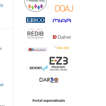
io
to
ual
Portal especializado
enza