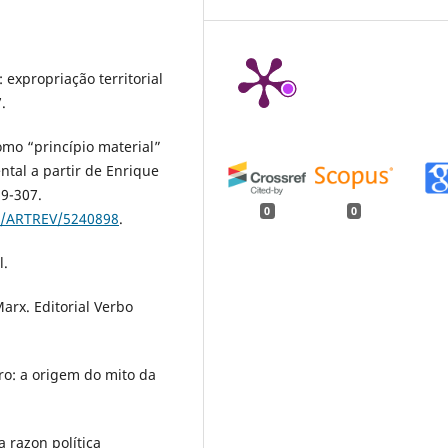
 expropriação territorial
.
como “princípio material”
ntal a partir de Enrique
89-307.
0
0
os/ARTREV/5240898
.
l.
arx. Editorial Verbo
ro: a origem do mito da
a razon política