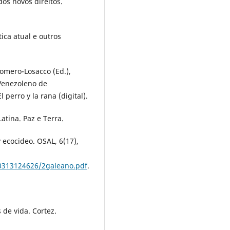
dos novos direitos.
tica atual e outros
 Romero-Losacco (Ed.),
 Venezoleno de
 perro y la rana (digital).
atina. Paz e Terra.
y ecocideo. OSAL, 6(17),
110313124626/2galeano.pdf
.
 de vida. Cortez.