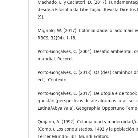
Machado, L. y Caciatori, D. (2017). Fundamenta
desde a Filosofia da Libertação. Revista Direit
(9).
Mignolo, W. (2017). Colonialidade: o lado mais
RBCS, 32(94), 1-18.
Porto-Gonçalves, C. (2004). Desafio ambiental:
mundial. Record.
Porto-Gonçalves, C. (2013). Os (des) caminhos d
ed.). Contexto.
Porto-Gonçalves, C. (2017). De utopia e de topoi
questão (perspectivas desde algumas lutas soci
Latina/Abya Yala). Geographia Opportuno Tempor
Quijano, A. (1992). Colonialidad y modernidad/ra
(Comp.), Los conquistados. 1492 y la población 
Tercer Mundo-Libri Mundi Editors.