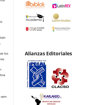
ns
etain
.
Alianzas Editoriales
ner los
ones
en
ohne
o sem