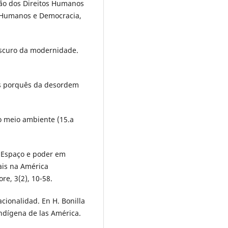
ção dos Direitos Humanos
os Humanos e Democracia,
 escuro da modernidade.
 os porquês da desordem
o meio ambiente (15.a
: Espaço e poder em
ais na América
e, 3(2), 10-58.
cionalidad. En H. Bonilla
indígena de las América.