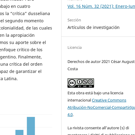
Vol. 16 Núm. 32 (2021): Enero-Jun
abajo en cuatro
 la “crítica” dusseliana
Sección
n el segundo momento
Artículos de investigación
colonialidad, de las cuales
en la apropiación
emos su aporte sobre el
Licencia
nfoque crítico de los
gentino. Finalmente,
Derechos de autor 2021 César Augus
 una crítica del orden
Costa
capaz de garantizar el
a Latina.
Esta obra está bajo una licencia
internacional
Creative Commons
Atribución-NoComercial-CompartirIg
4.0
.
La rivista consente all'autore (s) di
mantenere i diritti di pubblicazione s