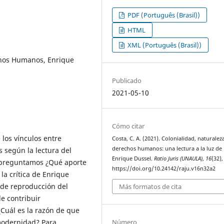
PDF (Português (Brasil))
HTML
XML (Português (Brasil))
chos Humanos, Enrique
Publicado
2021-05-10
Cómo citar
 los vínculos entre
Costa, C. A. (2021). Colonialidad, naturalez
derechos humanos: una lectura a la luz de
 según la lectura del
Enrique Dussel.
Ratio Juris (UNAULA)
,
16
(32),
e preguntamos ¿Qué aporte
https://doi.org/10.24142/raju.v16n32a2
a crítica de Enrique
 de reproducción del
Más formatos de cita
e contribuir
Cuál es la razón de que
Número
modernidad? Para