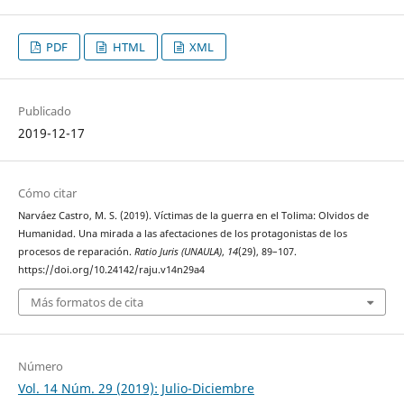
PDF
HTML
XML
Publicado
2019-12-17
Cómo citar
Narváez Castro, M. S. (2019). Víctimas de la guerra en el Tolima: Olvidos de
Humanidad. Una mirada a las afectaciones de los protagonistas de los
procesos de reparación.
Ratio Juris (UNAULA)
,
14
(29), 89–107.
https://doi.org/10.24142/raju.v14n29a4
Más formatos de cita
Número
Vol. 14 Núm. 29 (2019): Julio-Diciembre