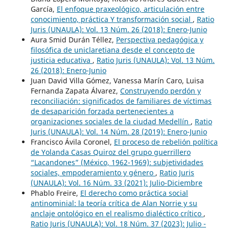
García,
El enfoque praxeológico, articulación entre
conocimiento, práctica Y transformación social
,
Ratio
Juris (UNAULA): Vol. 13 Núm. 26 (2018): Enero-Junio
Aura Smid Durán Téllez,
Perspectiva pedagógica y
filosófica de uniclaretiana desde el concepto de
justicia educativa
,
Ratio Juris (UNAULA): Vol. 13 Núm.
26 (2018): Enero-Junio
Juan David Villa Gómez, Vanessa Marín Caro, Luisa
Fernanda Zapata Álvarez,
Construyendo perdón y
reconciliación: significados de familiares de víctimas
de desaparición forzada pertenecientes a
organizaciones sociales de la ciudad Medellín
,
Ratio
Juris (UNAULA): Vol. 14 Núm. 28 (2019): Enero-Junio
Francisco Ávila Coronel,
El proceso de rebelión política
de Yolanda Casas Quiroz del grupo guerrillero
“Lacandones” (México, 1962-1969): subjetividades
sociales, empoderamiento y género
,
Ratio Juris
(UNAULA): Vol. 16 Núm. 33 (2021): Julio-Diciembre
Phablo Freire,
El derecho como práctica social
antinominial: la teoría crítica de Alan Norrie y su
anclaje ontológico en el realismo dialéctico crítico
,
Ratio Juris (UNAULA): Vol. 18 Núm. 37 (2023): Julio -