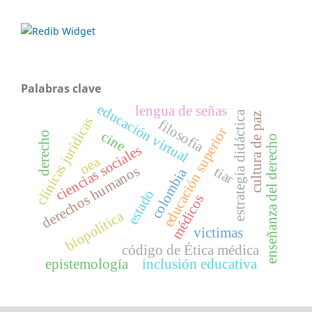
Palabras clave
educación virtual
lengua de señas
estrategia didáctica
cultura de paz
clínicas jurídicas
filosofía
educación superior
cine
derecho
enseñanza del derecho
ciencias sociales
oea
derechos humanos
tiar
colombia
estado
médicos
biopolítica
victimas
código de Ética médica
epistemología
inclusión educativa