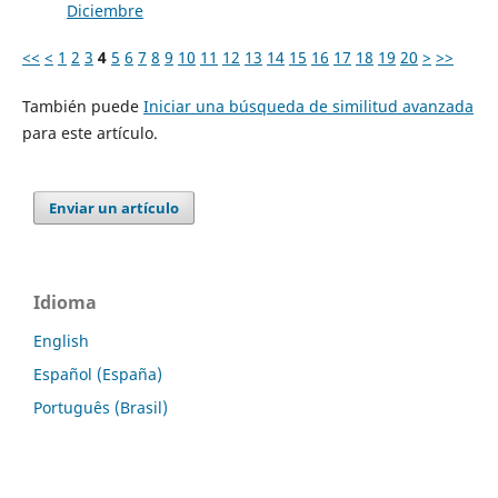
Diciembre
<<
<
1
2
3
4
5
6
7
8
9
10
11
12
13
14
15
16
17
18
19
20
>
>>
También puede
Iniciar una búsqueda de similitud avanzada
para este artículo.
Enviar un artículo
Idioma
English
Español (España)
Português (Brasil)