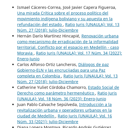
Ismael Cáceres-Correa, José Javier Capera Figueroa,
Una mirada Crítica sobre el proceso político del
movimiento indígena boliviano y su apuesta en la
refundación del estado
,
Ratio Juris (UNAULA): Vol. 13
Núm. 27 (2018): Julio-Diciembre
Hernán Darío Martínez Hincapié,
Renovación urbana
como mecanismo de erradicación de la informalidad
territorial. Conflicto por el espacio en Medellín - caso
Moravia
,
Ratio Juris (UNAULA): Vol. 17 Núm. 34 (2022):
Enero-Junio
Carlos Alfonso Ortiz Lancheros,
Diálogos de paz
Gobierno-ELN y las encrucijadas para una Paz
completa en Colombia
,
Ratio Juris (UNAULA): Vol. 13
Núm. 27 (2018): Julio-Diciembre
Catherine Yuliet Córdoba Chamorro,
Estado Social de
Derecho como parámetro hermenéutico
,
Ratio Juris
(UNAULA): Vol. 18 Núm. 36 (2023): Enero-Junio
Juan Pablo Calvache Sepúlveda,
Introducción a la
revitalización urbana y operadores urbanos en la
ciudad de Medellín
,
Ratio Juris (UNAULA): Vol. 16
Núm. 33 (2021): Julio-Diciembre
Diana Lopera Montoya, Ricardo Andrés Gutiérrez