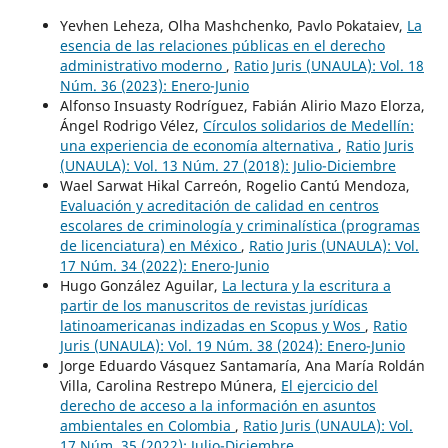
Yevhen Leheza, Olha Mashchenko, Pavlo Pokataiev,
La
esencia de las relaciones públicas en el derecho
administrativo moderno
,
Ratio Juris (UNAULA): Vol. 18
Núm. 36 (2023): Enero-Junio
Alfonso Insuasty Rodríguez, Fabián Alirio Mazo Elorza,
Ángel Rodrigo Vélez,
Círculos solidarios de Medellín:
una experiencia de economía alternativa
,
Ratio Juris
(UNAULA): Vol. 13 Núm. 27 (2018): Julio-Diciembre
Wael Sarwat Hikal Carreón, Rogelio Cantú Mendoza,
Evaluación y acreditación de calidad en centros
escolares de criminología y criminalística (programas
de licenciatura) en México
,
Ratio Juris (UNAULA): Vol.
17 Núm. 34 (2022): Enero-Junio
Hugo González Aguilar,
La lectura y la escritura a
partir de los manuscritos de revistas jurídicas
latinoamericanas indizadas en Scopus y Wos
,
Ratio
Juris (UNAULA): Vol. 19 Núm. 38 (2024): Enero-Junio
Jorge Eduardo Vásquez Santamaría, Ana María Roldán
Villa, Carolina Restrepo Múnera,
El ejercicio del
derecho de acceso a la información en asuntos
ambientales en Colombia
,
Ratio Juris (UNAULA): Vol.
17 Núm. 35 (2022): Julio-Diciembre