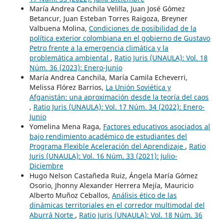
María Andrea Canchila Velilla, Juan José Gómez
Betancur, Juan Esteban Torres Raigoza, Breyner
Valbuena Molina,
Condiciones de posibilidad de la
política exterior colombiana en el gobierno de Gustavo
Petro frente a la emergencia climática y la
problemática ambiental
,
Ratio Juris (UNAULA): Vol. 18
Núm. 36 (2023): Enero-Junio
María Andrea Canchila, María Camila Echeverri,
Melissa Flórez Barrios,
La Unión Soviética y
Afganistán: una aproximación desde la teoría del caos
,
Ratio Juris (UNAULA): Vol. 17 Núm. 34 (2022): Enero-
Junio
Yomelina Mena Raga,
Factores educativos asociados al
bajo rendimiento académico de estudiantes del
Programa Flexible Aceleración del Aprendizaje
,
Ratio
Juris (UNAULA): Vol. 16 Núm. 33 (2021): Julio-
Diciembre
Hugo Nelson Castañeda Ruiz, Ángela María Gómez
Osorio, Jhonny Alexander Herrera Mejía, Mauricio
Alberto Muñoz Ceballos,
Análisis ético de las
dinámicas territoriales en el corredor multimodal del
Aburrá Norte
,
Ratio Juris (UNAULA): Vol. 18 Núm. 36