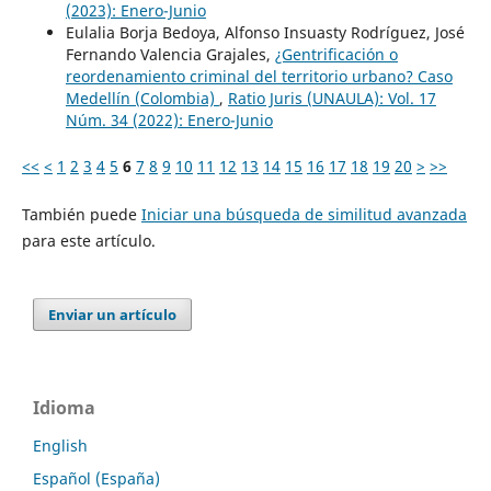
(2023): Enero-Junio
Eulalia Borja Bedoya, Alfonso Insuasty Rodríguez, José
Fernando Valencia Grajales,
¿Gentrificación o
reordenamiento criminal del territorio urbano? Caso
Medellín (Colombia)
,
Ratio Juris (UNAULA): Vol. 17
Núm. 34 (2022): Enero-Junio
<<
<
1
2
3
4
5
6
7
8
9
10
11
12
13
14
15
16
17
18
19
20
>
>>
También puede
Iniciar una búsqueda de similitud avanzada
para este artículo.
Enviar un artículo
Idioma
English
Español (España)