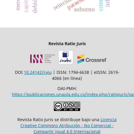
reincidencia
paraestado
soborno
Revista Ratio Juris
DOI
10.24142/raju
| ISSN: 1794-6638 | eISSN: 2619-
4066 (en línea)
OAI-PMH:
https://publicaciones.unaula.edu.co/index.php/ratiojuris/oa
Revista Ratio Juris se distribuye bajo una
Licencia
Creative Commons Atribución - No Comercial -
Compartir igual 4.0 Internacional