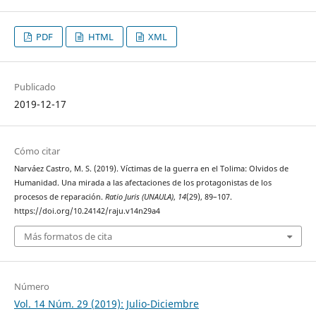
PDF
HTML
XML
Publicado
2019-12-17
Cómo citar
Narváez Castro, M. S. (2019). Víctimas de la guerra en el Tolima: Olvidos de
Humanidad. Una mirada a las afectaciones de los protagonistas de los
procesos de reparación.
Ratio Juris (UNAULA)
,
14
(29), 89–107.
https://doi.org/10.24142/raju.v14n29a4
Más formatos de cita
Número
Vol. 14 Núm. 29 (2019): Julio-Diciembre