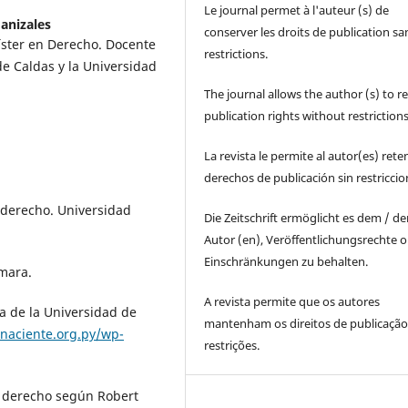
Le journal permet à l'auteur (s) de
anizales
conserver les droits de publication sa
íster en Derecho. Docente
restrictions.
de Caldas y la Universidad
The journal allows the author (s) to r
publication rights without restrictions
La revista le permite al autor(es) rete
derechos de publicación sin restricci
l derecho. Universidad
Die Zeitschrift ermöglicht es dem / d
Autor (en), Veröffentlichungsrechte 
Einschränkungen zu behalten.
amara.
A revista permite que os autores
fía de la Universidad de
mantenham os direitos de publicaçã
lnaciente.org.py/wp-
restrições.
el derecho según Robert