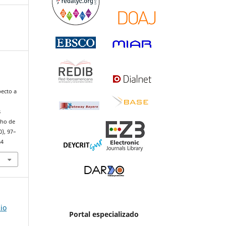
pecto a
s
cho de
0), 97–
a4
io
Portal especializado