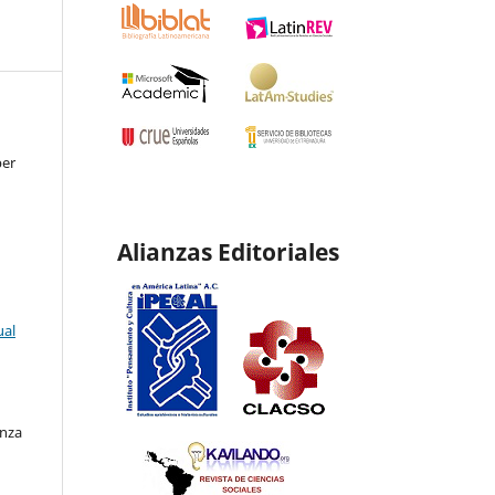
ber
Alianzas Editoriales
ual
enza