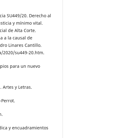
cia SU449/20. Derecho al
ticia y mínimo vital.
ial de Alta Corte.
a a la causal de
dro Linares Cantillo.
ia/2020/su449-20.htm.
cipios para un nuevo
 Artes y Letras.
-Perrot.
n.
rídica y encuadramientos