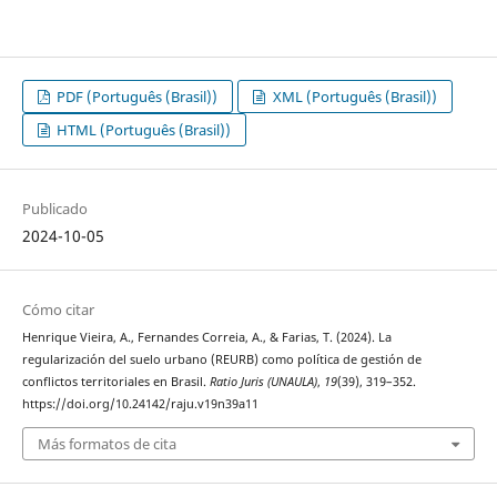
PDF (Português (Brasil))
XML (Português (Brasil))
HTML (Português (Brasil))
Publicado
2024-10-05
Cómo citar
Henrique Vieira, A., Fernandes Correia, A., & Farias, T. (2024). La
regularización del suelo urbano (REURB) como política de gestión de
conflictos territoriales en Brasil.
Ratio Juris (UNAULA)
,
19
(39), 319–352.
https://doi.org/10.24142/raju.v19n39a11
Más formatos de cita