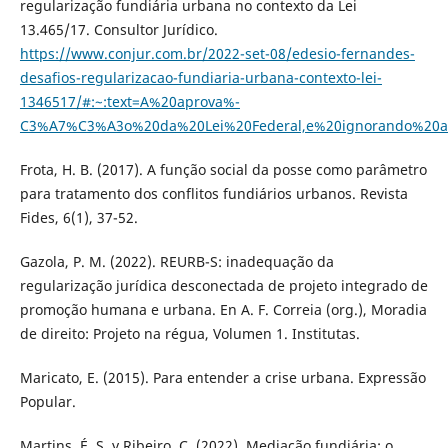
regularização fundiária urbana no contexto da Lei
13.465/17. Consultor Jurídico.
https://www.conjur.com.br/2022-set-08/edesio-fernandes-
desafios-regularizacao-fundiaria-urbana-contexto-lei-
1346517/#:~:text=A%20aprova%-
C3%A7%C3%A3o%20da%20Lei%20Federal,e%20ignorando%20
Frota, H. B. (2017). A função social da posse como parâmetro
para tratamento dos conflitos fundiários urbanos. Revista
Fides, 6(1), 37-52.
Gazola, P. M. (2022). REURB-S: inadequação da
regularização jurídica desconectada de projeto integrado de
promoção humana e urbana. En A. F. Correia (org.), Moradia
de direito: Projeto na régua, Volumen 1. Institutas.
Maricato, E. (2015). Para entender a crise urbana. Expressão
Popular.
Martins, É. S. y Ribeiro, C. (2022). Mediação fundiária: o