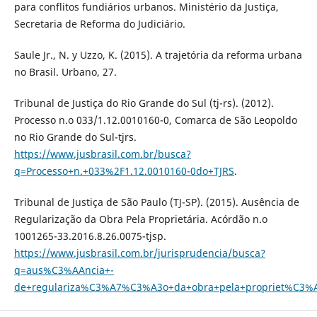
para conflitos fundiários urbanos. Ministério da Justiça,
Secretaria de Reforma do Judiciário.
Saule Jr., N. y Uzzo, K. (2015). A trajetória da reforma urbana
no Brasil. Urbano, 27.
Tribunal de Justiça do Rio Grande do Sul (tj-rs). (2012).
Processo n.o 033/1.12.0010160-0, Comarca de São Leopoldo
no Rio Grande do Sul-tjrs.
https://www.jusbrasil.com.br/busca?
q=Processo+n.+033%2F1.12.0010160-0do+TJRS
.
Tribunal de Justiça de São Paulo (TJ-SP). (2015). Ausência de
Regularização da Obra Pela Proprietária. Acórdão n.o
1001265-33.2016.8.26.0075-tjsp.
https://www.jusbrasil.com.br/jurisprudencia/busca?
q=aus%C3%AAncia+-
de+regulariza%C3%A7%C3%A3o+da+obra+pela+propriet%C3%A