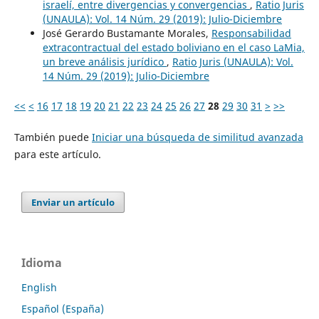
israelí, entre divergencias y convergencias
,
Ratio Juris
(UNAULA): Vol. 14 Núm. 29 (2019): Julio-Diciembre
José Gerardo Bustamante Morales,
Responsabilidad
extracontractual del estado boliviano en el caso LaMia,
un breve análisis jurídico
,
Ratio Juris (UNAULA): Vol.
14 Núm. 29 (2019): Julio-Diciembre
<<
<
16
17
18
19
20
21
22
23
24
25
26
27
28
29
30
31
>
>>
También puede
Iniciar una búsqueda de similitud avanzada
para este artículo.
Enviar un artículo
Idioma
English
Español (España)