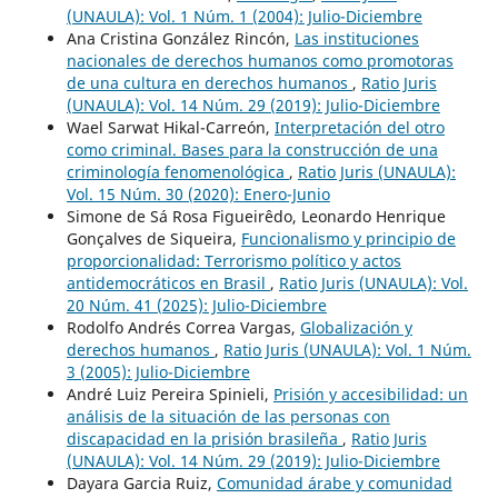
(UNAULA): Vol. 1 Núm. 1 (2004): Julio-Diciembre
Ana Cristina González Rincón,
Las instituciones
nacionales de derechos humanos como promotoras
de una cultura en derechos humanos
,
Ratio Juris
(UNAULA): Vol. 14 Núm. 29 (2019): Julio-Diciembre
Wael Sarwat Hikal-Carreón,
Interpretación del otro
como criminal. Bases para la construcción de una
criminología fenomenológica
,
Ratio Juris (UNAULA):
Vol. 15 Núm. 30 (2020): Enero-Junio
Simone de Sá Rosa Figueirêdo, Leonardo Henrique
Gonçalves de Siqueira,
Funcionalismo y principio de
proporcionalidad: Terrorismo político y actos
antidemocráticos en Brasil
,
Ratio Juris (UNAULA): Vol.
20 Núm. 41 (2025): Julio-Diciembre
Rodolfo Andrés Correa Vargas,
Globalización y
derechos humanos
,
Ratio Juris (UNAULA): Vol. 1 Núm.
3 (2005): Julio-Diciembre
André Luiz Pereira Spinieli,
Prisión y accesibilidad: un
análisis de la situación de las personas con
discapacidad en la prisión brasileña
,
Ratio Juris
(UNAULA): Vol. 14 Núm. 29 (2019): Julio-Diciembre
Dayara Garcia Ruiz,
Comunidad árabe y comunidad