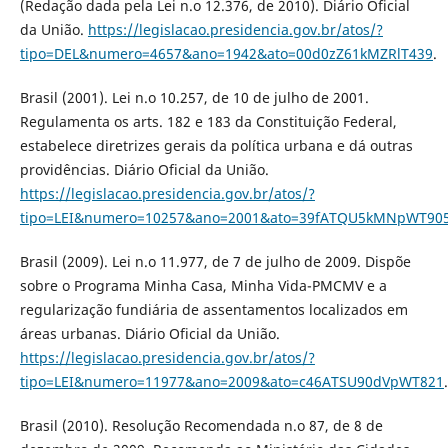
(Redação dada pela Lei n.o 12.376, de 2010). Diário Oficial
da União.
https://legislacao.presidencia.gov.br/atos/?
tipo=DEL&numero=4657&ano=1942&ato=00d0zZ61kMZRlT439
.
Brasil (2001). Lei n.o 10.257, de 10 de julho de 2001.
Regulamenta os arts. 182 e 183 da Constituição Federal,
estabelece diretrizes gerais da política urbana e dá outras
providências. Diário Oficial da União.
https://legislacao.presidencia.gov.br/atos/?
tipo=LEI&numero=10257&ano=2001&ato=39fATQU5kMNpWT90
Brasil (2009). Lei n.o 11.977, de 7 de julho de 2009. Dispõe
sobre o Programa Minha Casa, Minha Vida-PMCMV e a
regularização fundiária de assentamentos localizados em
áreas urbanas. Diário Oficial da União.
https://legislacao.presidencia.gov.br/atos/?
tipo=LEI&numero=11977&ano=2009&ato=c46ATSU90dVpWT821
.
Brasil (2010). Resolução Recomendada n.o 87, de 8 de