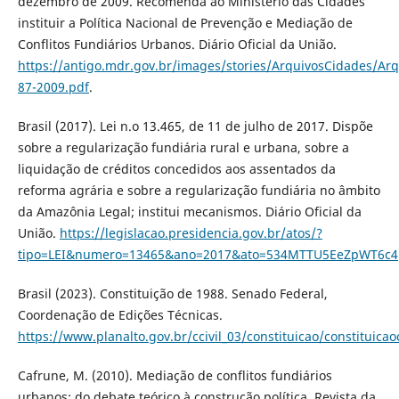
dezembro de 2009. Recomenda ao Ministério das Cidades
instituir a Política Nacional de Prevenção e Mediação de
Conflitos Fundiários Urbanos. Diário Oficial da União.
https://antigo.mdr.gov.br/images/stories/ArquivosCidades/A
87-2009.pdf
.
Brasil (2017). Lei n.o 13.465, de 11 de julho de 2017. Dispõe
sobre a regularização fundiária rural e urbana, sobre a
liquidação de créditos concedidos aos assentados da
reforma agrária e sobre a regularização fundiária no âmbito
da Amazônia Legal; institui mecanismos. Diário Oficial da
União.
https://legislacao.presidencia.gov.br/atos/?
tipo=LEI&numero=13465&ano=2017&ato=534MTTU5EeZpWT6c4
Brasil (2023). Constituição de 1988. Senado Federal,
Coordenação de Edições Técnicas.
https://www.planalto.gov.br/ccivil_03/constituicao/constituic
Cafrune, M. (2010). Mediação de conflitos fundiários
urbanos: do debate teórico à construção política. Revista da