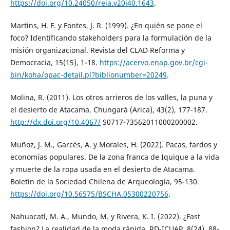
https://doi.org/10.24050/reia.v20i40.1643
.
Martins, H. F. y Fontes, J. R. (1999). ¿En quién se pone el
foco? Identificando stakeholders para la formulación de la
misión organizacional. Revista del CLAD Reforma y
Democracia, 15(15), 1-18.
https://acervo.enap.gov.br/cgi-
bin/koha/opac-detail.pl?biblionumber=20249
.
Molina, R. (2011). Los otros arrieros de los valles, la puna y
el desierto de Atacama. Chungará (Arica), 43(2), 177-187.
http://dx.doi.org/10.4067/
S0717-73562011000200002.
Muñoz, J. M., Garcés, A. y Morales, H. (2022). Pacas, fardos y
economías populares. De la zona franca de Iquique a la vida
y muerte de la ropa usada en el desierto de Atacama.
Boletín de la Sociedad Chilena de Arqueología, 95-130.
https://doi.org/10.56575/BSCHA.05300220756
.
Nahuacatl, M. A., Mundo, M. y Rivera, K. I. (2022). ¿Fast
fashion? La realidad de la moda rápida. RD-ICUAP, 8(24), 88-