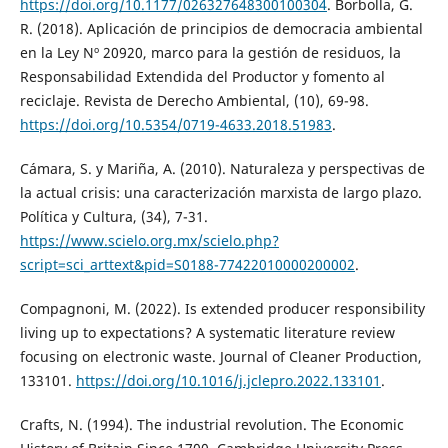
https://doi.org/10.1177/026327648300100304
. Borbolla, G.
R. (2018). Aplicación de principios de democracia ambiental
en la Ley Nº 20920, marco para la gestión de residuos, la
Responsabilidad Extendida del Productor y fomento al
reciclaje. Revista de Derecho Ambiental, (10), 69-98.
https://doi.org/10.5354/0719-4633.2018.51983
.
Cámara, S. y Mariña, A. (2010). Naturaleza y perspectivas de
la actual crisis: una caracterización marxista de largo plazo.
Política y Cultura, (34), 7-31.
https://www.scielo.org.mx/scielo.php?
script=sci_arttext&pid=S0188-77422010000200002
.
Compagnoni, M. (2022). Is extended producer responsibility
living up to expectations? A systematic literature review
focusing on electronic waste. Journal of Cleaner Production,
133101.
https://doi.org/10.1016/j.jclepro.2022.133101
.
Crafts, N. (1994). The industrial revolution. The Economic