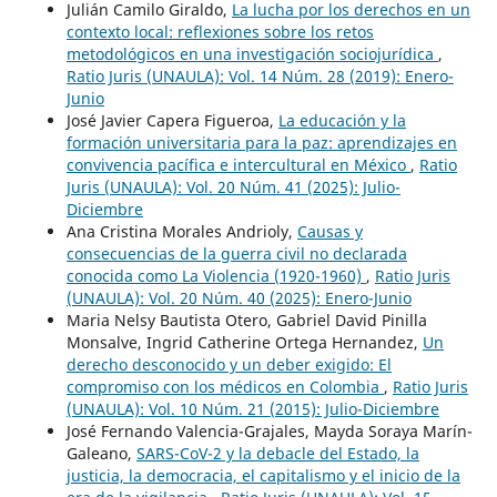
Julián Camilo Giraldo,
La lucha por los derechos en un
contexto local: reflexiones sobre los retos
metodológicos en una investigación sociojurídica
,
Ratio Juris (UNAULA): Vol. 14 Núm. 28 (2019): Enero-
Junio
José Javier Capera Figueroa,
La educación y la
formación universitaria para la paz: aprendizajes en
convivencia pacífica e intercultural en México
,
Ratio
Juris (UNAULA): Vol. 20 Núm. 41 (2025): Julio-
Diciembre
Ana Cristina Morales Andrioly,
Causas y
consecuencias de la guerra civil no declarada
conocida como La Violencia (1920-1960)
,
Ratio Juris
(UNAULA): Vol. 20 Núm. 40 (2025): Enero-Junio
Maria Nelsy Bautista Otero, Gabriel David Pinilla
Monsalve, Ingrid Catherine Ortega Hernandez,
Un
derecho desconocido y un deber exigido: El
compromiso con los médicos en Colombia
,
Ratio Juris
(UNAULA): Vol. 10 Núm. 21 (2015): Julio-Diciembre
José Fernando Valencia-Grajales, Mayda Soraya Marín-
Galeano,
SARS-CoV-2 y la debacle del Estado, la
justicia, la democracia, el capitalismo y el inicio de la