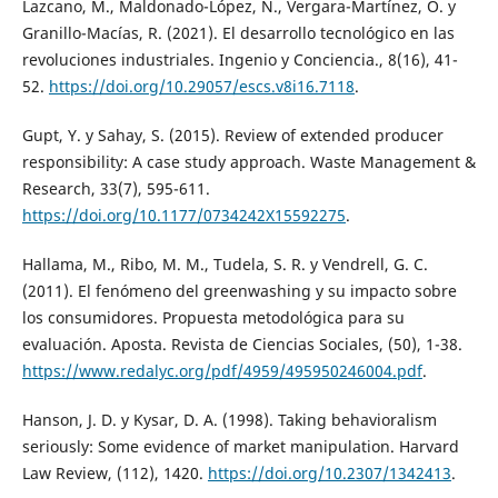
Lazcano, M., Maldonado-López, N., Vergara-Martínez, O. y
Granillo-Macías, R. (2021). El desarrollo tecnológico en las
revoluciones industriales. Ingenio y Conciencia., 8(16), 41-
52.
https://doi.org/10.29057/escs.v8i16.7118
.
Gupt, Y. y Sahay, S. (2015). Review of extended producer
responsibility: A case study approach. Waste Management &
Research, 33(7), 595-611.
https://doi.org/10.1177/0734242X15592275
.
Hallama, M., Ribo, M. M., Tudela, S. R. y Vendrell, G. C.
(2011). El fenómeno del greenwashing y su impacto sobre
los consumidores. Propuesta metodológica para su
evaluación. Aposta. Revista de Ciencias Sociales, (50), 1-38.
https://www.redalyc.org/pdf/4959/495950246004.pdf
.
Hanson, J. D. y Kysar, D. A. (1998). Taking behavioralism
seriously: Some evidence of market manipulation. Harvard
Law Review, (112), 1420.
https://doi.org/10.2307/1342413
.