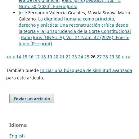
era de la vigilancia
,
Ratio Juris (UNAULA): Vol. 15
Núm. 30 (2020): Enero-Junio
José Fernando Valencia Grajales, Mayda Soraya Marín
Galeano,
La dignidad humana como principio,
derecho y práctica: Una reconstrucción crítica desde
la teoría y la jurisprudencia de la Corte Constitucional
,
Ratio Juris (UNAULA): Vol. 21 Núm. 42 (2026): Enero-
Junio (Pre-print)
<<
<
14
15
16
17
18
19
20
21
22
23
24
25
26
27
28
29
30
>
>>
También puede
Iniciar una búsqueda de similitud avanzada
para este artículo.
Enviar un artículo
Idioma
English