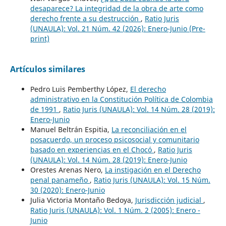
desaparece? La integridad de la obra de arte como
derecho frente a su destrucción
,
Ratio Juris
(UNAULA): Vol. 21 Núm. 42 (2026): Enero-Junio (Pre-
print)
Artículos similares
Pedro Luis Pemberthy López,
El derecho
administrativo en la Constitución Política de Colombia
de 1991
,
Ratio Juris (UNAULA): Vol. 14 Núm. 28 (2019):
Enero-Junio
Manuel Beltrán Espitia,
La reconciliación en el
posacuerdo, un proceso psicosocial y comunitario
basado en experiencias en el Chocó
,
Ratio Juris
(UNAULA): Vol. 14 Núm. 28 (2019): Enero-Junio
Orestes Arenas Nero,
La instigación en el Derecho
penal panameño
,
Ratio Juris (UNAULA): Vol. 15 Núm.
30 (2020): Enero-Junio
Julia Victoria Montaño Bedoya,
Jurisdicción judicial
,
Ratio Juris (UNAULA): Vol. 1 Núm. 2 (2005): Enero -
Junio