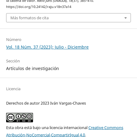
la cadena de valor.
Ratio Juris (UNAULA)
,
18
(37), 385–410.
https://doi.org/10.24142/raju.v18n37a14
Más formatos de cita
Número
Vol. 18 Núm. 37 (2023): Julio - Diciembre
Sección
Artículos de investigación
Licencia
Derechos de autor 2023 Iván Vargas-Chaves
Esta obra está bajo una licencia internacional
Creative Commons
Atribución-NoComercial-CompartirIgual 4.0
.