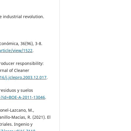
 industrial revolution.
conómica, 36(96), 3-8.
rticle/view/1522
.
oducer responsibility:
rnal of Cleaner
16/j.jclepro.2003.12.017
.
residuos y suelos
hp?id=BOE-A-2011-13046
.
ronel-Lazcano, M.,
illo-Macías, R. (2021). El
riales. Ingenio y