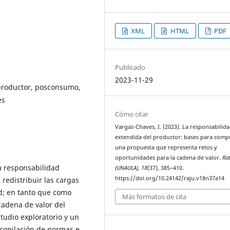
XML
HTML
PDF
Publicado
2023-11-29
productor, posconsumo,
es
Cómo citar
Vargas-Chaves, I. (2023). La responsabilid
extendida del productor: bases para com
una propuesta que representa retos y
oportunidades para la cadena de valor.
Rat
la responsabilidad
(UNAULA)
,
18
(37), 385–410.
https://doi.org/10.24142/raju.v18n37a14
redistribuir las cargas
ad; en tanto que como
Más formatos de cita
cadena de valor del
tudio exploratorio y un
ecopilación de normas e