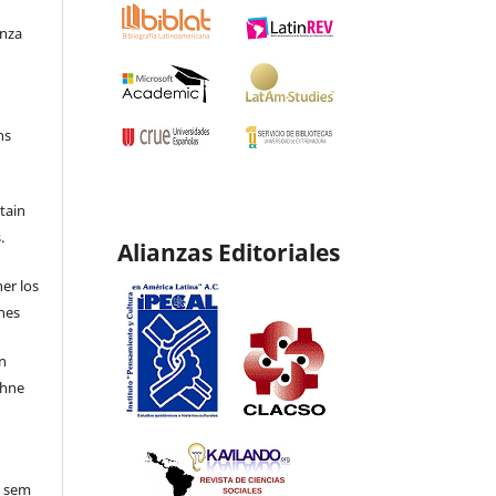
enza
ns
etain
.
Alianzas Editoriales
ner los
ones
en
ohne
o sem