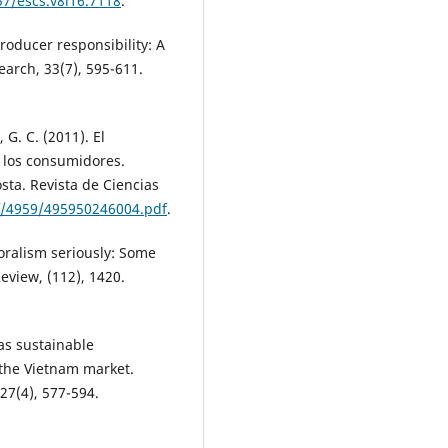
57/escs.v8i16.7118
.
roducer responsibility: A
rch, 33(7), 595-611.
 G. C. (2011). El
 los consumidores.
ta. Revista de Ciencias
f/4959/495950246004.pdf
.
ioralism seriously: Some
eview, (112), 1420.
 as sustainable
the Vietnam market.
7(4), 577-594.