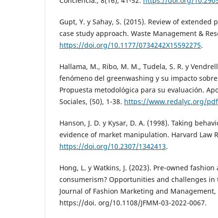
Conciencia., 8(16), 41-52.
https://doi.org/10.290
Gupt, Y. y Sahay, S. (2015). Review of extended p
case study approach. Waste Management & Resea
https://doi.org/10.1177/0734242X15592275
.
Hallama, M., Ribo, M. M., Tudela, S. R. y Vendrell,
fenómeno del greenwashing y su impacto sobre
Propuesta metodológica para su evaluación. Apos
Sociales, (50), 1-38.
https://www.redalyc.org/pd
Hanson, J. D. y Kysar, D. A. (1998). Taking behav
evidence of market manipulation. Harvard Law R
https://doi.org/10.2307/1342413
.
Hong, L. y Watkins, J. (2023). Pre-owned fashion
consumerism? Opportunities and challenges in 
Journal of Fashion Marketing and Management, 2
https://doi. org/10.1108/JFMM-03-2022-0067.