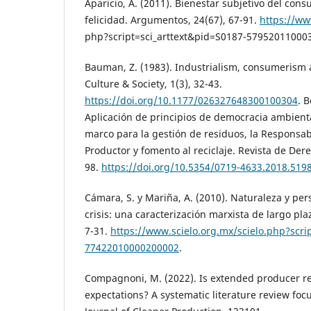
Aparicio, A. (2011). Bienestar subjetivo del con
felicidad. Argumentos, 24(67), 67-91.
https://ww
php?script=sci_arttext&pid=S0187-57952011000
Bauman, Z. (1983). Industrialism, consumerism 
Culture & Society, 1(3), 32-43.
https://doi.org/10.1177/026327648300100304
. B
Aplicación de principios de democracia ambienta
marco para la gestión de residuos, la Responsab
Productor y fomento al reciclaje. Revista de Der
98.
https://doi.org/10.5354/0719-4633.2018.519
Cámara, S. y Mariña, A. (2010). Naturaleza y per
crisis: una caracterización marxista de largo plazo
7-31.
https://www.scielo.org.mx/scielo.php?scri
77422010000200002
.
Compagnoni, M. (2022). Is extended producer res
expectations? A systematic literature review foc