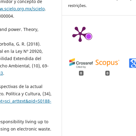
sumidor y concepto de
restrições.
w.scielo.org.mx/scielo
.
300004.
and power. Theory,
orbolla, G. R. (2018).
l en la Ley Nº 20920,
ilidad Extendida del
echo Ambiental, (10), 69-
83
.
0
0
spectivas de la actual
. Política y Cultura, (34),
pt=sci_arttext&pid=S0188-
ponsibility living up to
using on electronic waste.