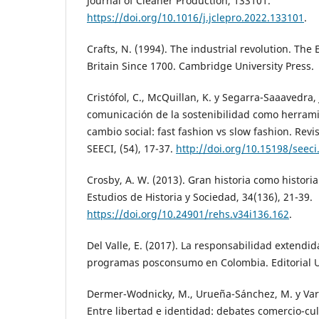
Journal of Cleaner Production, 133101.
https://doi.org/10.1016/j.jclepro.2022.133101
.
Crafts, N. (1994). The industrial revolution. The
Britain Since 1700. Cambridge University Press.
Cristófol, C., McQuillan, K. y Segarra-Saaavedra, 
comunicación de la sostenibilidad como herrami
cambio social: fast fashion vs slow fashion. Rev
SEECI, (54), 17-37.
http://doi.org/10.15198/seeci
Crosby, A. W. (2013). Gran historia como histori
Estudios de Historia y Sociedad, 34(136), 21-39.
https://doi.org/10.24901/rehs.v34i136.162
.
Del Valle, E. (2017). La responsabilidad extendid
programas posconsumo en Colombia. Editorial U
Dermer-Wodnicky, M., Urueña-Sánchez, M. y Varg
Entre libertad e identidad: debates comercio-cu