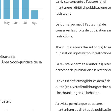
La rivista consente all'autore (s) di
mantenere i diritti di pubblicazione s
restrizioni.
Le journal permet à l'auteur (s) de
conserver les droits de publication sa
restrictions.
The journal allows the author (s) to r
publication rights without restrictions
a Granada
 Área Socio-Jurídica de la
La revista le permite al autor(es) rete
derechos de publicación sin restricci
Die Zeitschrift ermöglicht es dem / d
Autor (en), Veröffentlichungsrechte 
Einschränkungen zu behalten.
huster.
A revista permite que os autores
mantenham os direitos de publicaçã