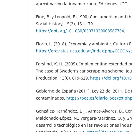
aproximación latinoamericana. Ediciones UGC.
Fine, B. y Leopold, E.(1990).Consumerism and the
Social History, 15(2), 151-179.
https://doi.org/10.1080/03071029008567764
.
Florio, L. (2018). Economía y ambiente. Cultura E
https://erevistas.uca.edu.ar/index.php/CECON/a
Forslind, K. H. (2005). Implementing extended pr
The case of Sweden’s car scrapping scheme. Jou
Production, 13(6), 619-629.
https://doi.org/10.10
Gobierno de España (2011). Ley 22 del 2011. De 
contaminados.
https://boe.es/diario_boe/txt.p
González-Hernández, I. J., Armas-Alvarez, B., Co
Maldonado-López, N., Vergara-Martínez, O. y Gran
desarrollo tecnológico en las revoluciones indust