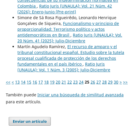
consecuencias de su indeterminación normativa en
Colombia
,
Ratio Juris (UNAULA): Vol. 21 Núm. 42
(2026): Enero-Junio (Pre-print)
Simone de Sá Rosa Figueirêdo, Leonardo Henrique
Gonçalves de Siqueira,
Funcionalismo y principio de
proporcionalidad: Terrorismo político y actos
antidemocráticos en Brasil
,
Ratio Juris (UNAULA): Vol.
20 Núm. 41 (2025): Julio-Diciembre
Martín Agudelo Ramírez,
El recurso de amparo y el
tribunal constitucional español. Estudio sobre la tutela
procesal cualificada de protección de los derechos
fundamentales en el país ibérico
,
Ratio Juris
(UNAULA): Vol. 1 Núm. 3 (2005): Julio-Diciembre
<<
<
13
14
15
16
17
18
19
20
21
22
23
24
25
26
27
28
29
30
>
>>
También puede
Iniciar una búsqueda de similitud avanzada
para este artículo.
Enviar un artículo