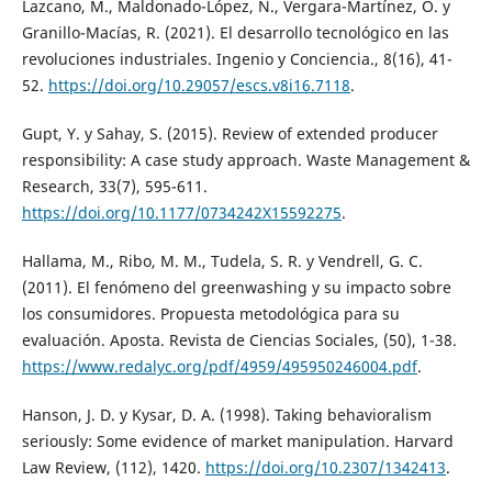
Lazcano, M., Maldonado-López, N., Vergara-Martínez, O. y
Granillo-Macías, R. (2021). El desarrollo tecnológico en las
revoluciones industriales. Ingenio y Conciencia., 8(16), 41-
52.
https://doi.org/10.29057/escs.v8i16.7118
.
Gupt, Y. y Sahay, S. (2015). Review of extended producer
responsibility: A case study approach. Waste Management &
Research, 33(7), 595-611.
https://doi.org/10.1177/0734242X15592275
.
Hallama, M., Ribo, M. M., Tudela, S. R. y Vendrell, G. C.
(2011). El fenómeno del greenwashing y su impacto sobre
los consumidores. Propuesta metodológica para su
evaluación. Aposta. Revista de Ciencias Sociales, (50), 1-38.
https://www.redalyc.org/pdf/4959/495950246004.pdf
.
Hanson, J. D. y Kysar, D. A. (1998). Taking behavioralism
seriously: Some evidence of market manipulation. Harvard
Law Review, (112), 1420.
https://doi.org/10.2307/1342413
.