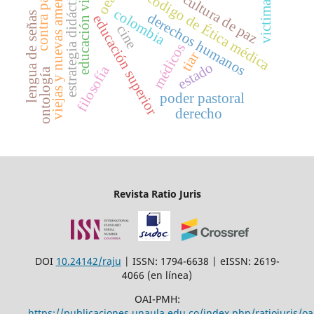
contra pastoreo
viejas y nuevas amenazas
educación virtual
estrategia didáctica
código de Ética médica
oea
cultura de paz
victimas
colombia
derechos humanos
lengua de señas
educación superior
cine
médicos
tiar
estado
filosofía
ontología
poder pastoral
derecho
Revista Ratio Juris
DOI
10.24142/raju
| ISSN: 1794-6638 | eISSN: 2619-
4066 (en línea)
OAI-PMH:
https://publicaciones.unaula.edu.co/index.php/ratiojuris/oa