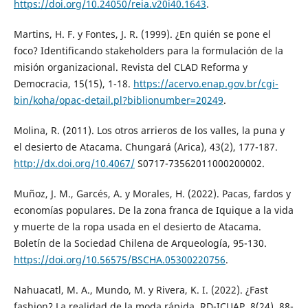
https://doi.org/10.24050/reia.v20i40.1643
.
Martins, H. F. y Fontes, J. R. (1999). ¿En quién se pone el
foco? Identificando stakeholders para la formulación de la
misión organizacional. Revista del CLAD Reforma y
Democracia, 15(15), 1-18.
https://acervo.enap.gov.br/cgi-
bin/koha/opac-detail.pl?biblionumber=20249
.
Molina, R. (2011). Los otros arrieros de los valles, la puna y
el desierto de Atacama. Chungará (Arica), 43(2), 177-187.
http://dx.doi.org/10.4067/
S0717-73562011000200002.
Muñoz, J. M., Garcés, A. y Morales, H. (2022). Pacas, fardos y
economías populares. De la zona franca de Iquique a la vida
y muerte de la ropa usada en el desierto de Atacama.
Boletín de la Sociedad Chilena de Arqueología, 95-130.
https://doi.org/10.56575/BSCHA.05300220756
.
Nahuacatl, M. A., Mundo, M. y Rivera, K. I. (2022). ¿Fast
fashion? La realidad de la moda rápida. RD-ICUAP, 8(24), 88-