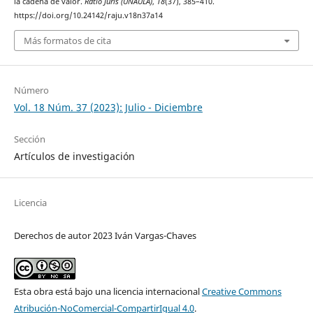
la cadena de valor.
Ratio Juris (UNAULA)
,
18
(37), 385–410.
https://doi.org/10.24142/raju.v18n37a14
Más formatos de cita
Número
Vol. 18 Núm. 37 (2023): Julio - Diciembre
Sección
Artículos de investigación
Licencia
Derechos de autor 2023 Iván Vargas-Chaves
Esta obra está bajo una licencia internacional
Creative Commons
Atribución-NoComercial-CompartirIgual 4.0
.