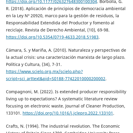
https://doi.org/10.1177/026327648300100304
. Borbolla, G.
R. (2018). Aplicación de principios de democracia ambiental
en la Ley Nº 20920, marco para la gestión de residuos, la
Responsabilidad Extendida del Productor y fomento al
reciclaje. Revista de Derecho Ambiental, (10), 69-98.
https://doi.org/10.5354/0719-4633.2018.51983
.
Cámara, S. y Mariña, A. (2010). Naturaleza y perspectivas de
la actual crisis: una caracterización marxista de largo plazo.
Política y Cultura, (34), 7-31.
https://www.scielo.org.mx/scielo.php?
script=sci_arttext&pid=S0188-77422010000200002
.
Compagnoni, M. (2022). Is extended producer responsibility
living up to expectations? A systematic literature review
focusing on electronic waste. Journal of Cleaner Production,
133101.
https://doi.org/10.1016/j.jclepro.2022.133101
.
Crafts, N. (1994). The industrial revolution. The Economic