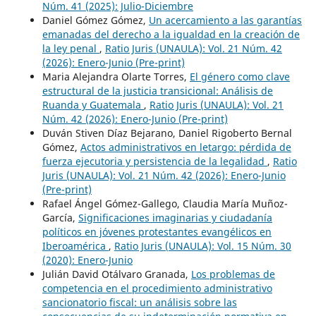
Núm. 41 (2025): Julio-Diciembre
Daniel Gómez Gómez,
Un acercamiento a las garantías
emanadas del derecho a la igualdad en la creación de
la ley penal
,
Ratio Juris (UNAULA): Vol. 21 Núm. 42
(2026): Enero-Junio (Pre-print)
Maria Alejandra Olarte Torres,
El género como clave
estructural de la justicia transicional: Análisis de
Ruanda y Guatemala
,
Ratio Juris (UNAULA): Vol. 21
Núm. 42 (2026): Enero-Junio (Pre-print)
Duván Stiven Díaz Bejarano, Daniel Rigoberto Bernal
Gómez,
Actos administrativos en letargo: pérdida de
fuerza ejecutoria y persistencia de la legalidad
,
Ratio
Juris (UNAULA): Vol. 21 Núm. 42 (2026): Enero-Junio
(Pre-print)
Rafael Ángel Gómez-Gallego, Claudia María Muñoz-
García,
Significaciones imaginarias y ciudadanía
políticos en jóvenes protestantes evangélicos en
Iberoamérica
,
Ratio Juris (UNAULA): Vol. 15 Núm. 30
(2020): Enero-Junio
Julián David Otálvaro Granada,
Los problemas de
competencia en el procedimiento administrativo
sancionatorio fiscal: un análisis sobre las