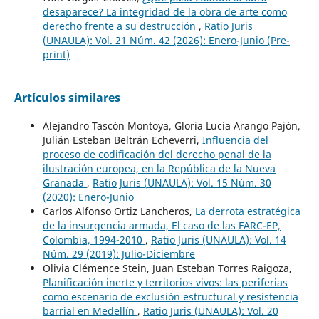
desaparece? La integridad de la obra de arte como
derecho frente a su destrucción
,
Ratio Juris
(UNAULA): Vol. 21 Núm. 42 (2026): Enero-Junio (Pre-
print)
Artículos similares
Alejandro Tascón Montoya, Gloria Lucía Arango Pajón,
Julián Esteban Beltrán Echeverri,
Influencia del
proceso de codificación del derecho penal de la
ilustración europea, en la República de la Nueva
Granada
,
Ratio Juris (UNAULA): Vol. 15 Núm. 30
(2020): Enero-Junio
Carlos Alfonso Ortiz Lancheros,
La derrota estratégica
de la insurgencia armada, El caso de las FARC-EP,
Colombia, 1994-2010
,
Ratio Juris (UNAULA): Vol. 14
Núm. 29 (2019): Julio-Diciembre
Olivia Clémence Stein, Juan Esteban Torres Raigoza,
Planificación inerte y territorios vivos: las periferias
como escenario de exclusión estructural y resistencia
barrial en Medellín
,
Ratio Juris (UNAULA): Vol. 20