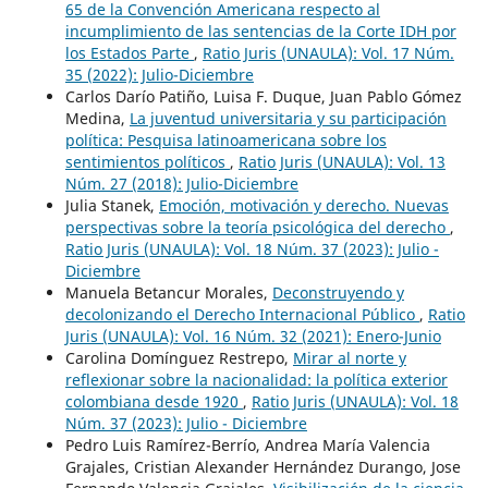
65 de la Convención Americana respecto al
incumplimiento de las sentencias de la Corte IDH por
los Estados Parte
,
Ratio Juris (UNAULA): Vol. 17 Núm.
35 (2022): Julio-Diciembre
Carlos Darío Patiño, Luisa F. Duque, Juan Pablo Gómez
Medina,
La juventud universitaria y su participación
política: Pesquisa latinoamericana sobre los
sentimientos políticos
,
Ratio Juris (UNAULA): Vol. 13
Núm. 27 (2018): Julio-Diciembre
Julia Stanek,
Emoción, motivación y derecho. Nuevas
perspectivas sobre la teoría psicológica del derecho
,
Ratio Juris (UNAULA): Vol. 18 Núm. 37 (2023): Julio -
Diciembre
Manuela Betancur Morales,
Deconstruyendo y
decolonizando el Derecho Internacional Público
,
Ratio
Juris (UNAULA): Vol. 16 Núm. 32 (2021): Enero-Junio
Carolina Domínguez Restrepo,
Mirar al norte y
reflexionar sobre la nacionalidad: la política exterior
colombiana desde 1920
,
Ratio Juris (UNAULA): Vol. 18
Núm. 37 (2023): Julio - Diciembre
Pedro Luis Ramírez-Berrío, Andrea María Valencia
Grajales, Cristian Alexander Hernández Durango, Jose