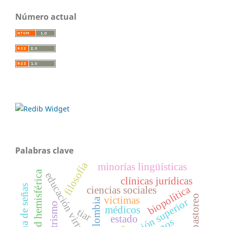
Número actual
Palabras clave
filosofía
minorías lingüísticas
seguridad hemisférica
educación virtual
clínicas jurídicas
lengua de señas
biopolítica
ciencias sociales
contra pastoreo
victimas
colombia
educación superior
médicos
tiar
estado