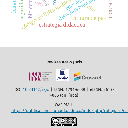
bio centrismo
derechos humanos
código de Ética médica
oea
cine
cultura de paz
estrategia didáctica
Revista Ratio Juris
DOI
10.24142/raju
| ISSN: 1794-6638 | eISSN: 2619-
4066 (en línea)
OAI-PMH:
https://publicaciones.unaula.edu.co/index.php/ratiojuris/oa