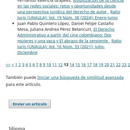
Fernando Valencia Grajales,
Visibilización de la ciencia
en las redes sociales: retos y oportunidades desde
una perspectiva jurídica del derecho de autor
,
Ratio
Juris (UNAULA): Vol. 19 Núm. 38 (2024): Enero-Junio
Juan Pablo Quintero López, Daniel Felipe Castaño
Mesa, Juliana Andrea Pérez Betancurt,
El Derecho
Administrativo a partir del cine colombiano: Dos
mujeres y una vaca y El abrazo de la serpiente
,
Ratio
Juris (UNAULA): Vol. 16 Núm. 33 (2021): Julio-
Diciembre
<<
<
1
2
3
4
5
6
7
8
9
10
11
12
13
14
15
16
17
18
19
20
21
22
23
2
También puede
Iniciar una búsqueda de similitud avanzada
para este artículo.
Enviar un artículo
Idioma