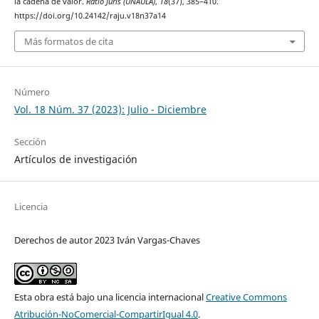
la cadena de valor.
Ratio Juris (UNAULA)
,
18
(37), 385–410.
https://doi.org/10.24142/raju.v18n37a14
Más formatos de cita
Número
Vol. 18 Núm. 37 (2023): Julio - Diciembre
Sección
Artículos de investigación
Licencia
Derechos de autor 2023 Iván Vargas-Chaves
Esta obra está bajo una licencia internacional
Creative Commons
Atribución-NoComercial-CompartirIgual 4.0
.