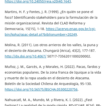
https://doi.org/10.24050/reia.v20i40.1643
.
Martins, H. F. y Fontes, J. R. (1999). ¿En quién se pone el
foco? Identificando stakeholders para la formulación de la
misión organizacional. Revista del CLAD Reforma y
Democracia, 15(15), 1-18.
https://acervo.enap.gov.br/cgi-
bin/koha/opac-detail.pl?biblionumber=20249
.
Molina, R. (2011). Los otros arrieros de los valles, la puna y
el desierto de Atacama. Chungará (Arica), 43(2), 177-187.
http://dx.doi.org/10.4067/
S0717-73562011000200002.
Muñoz, J. M., Garcés, A. y Morales, H. (2022). Pacas, fardos y
economías populares. De la zona franca de Iquique a la vida
y muerte de la ropa usada en el desierto de Atacama.
Boletín de la Sociedad Chilena de Arqueología, 95-130.
https://doi.org/10.56575/BSCHA.05300220756
.
Nahuacatl, M. A., Mundo, M. y Rivera, K. I. (2022). ¿Fast
fashion? La realidad de la moda rápida. RD-ICUAP, 8(24), 88-