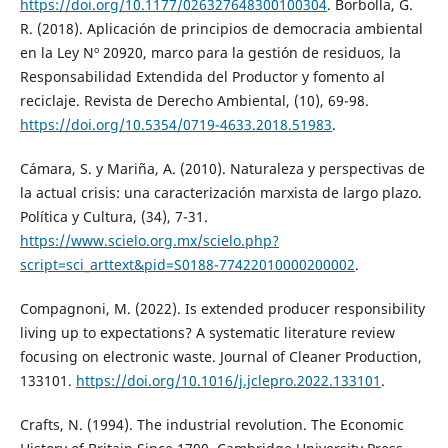
https://doi.org/10.1177/026327648300100304
. Borbolla, G.
R. (2018). Aplicación de principios de democracia ambiental
en la Ley Nº 20920, marco para la gestión de residuos, la
Responsabilidad Extendida del Productor y fomento al
reciclaje. Revista de Derecho Ambiental, (10), 69-98.
https://doi.org/10.5354/0719-4633.2018.51983
.
Cámara, S. y Mariña, A. (2010). Naturaleza y perspectivas de
la actual crisis: una caracterización marxista de largo plazo.
Política y Cultura, (34), 7-31.
https://www.scielo.org.mx/scielo.php?
script=sci_arttext&pid=S0188-77422010000200002
.
Compagnoni, M. (2022). Is extended producer responsibility
living up to expectations? A systematic literature review
focusing on electronic waste. Journal of Cleaner Production,
133101.
https://doi.org/10.1016/j.jclepro.2022.133101
.
Crafts, N. (1994). The industrial revolution. The Economic