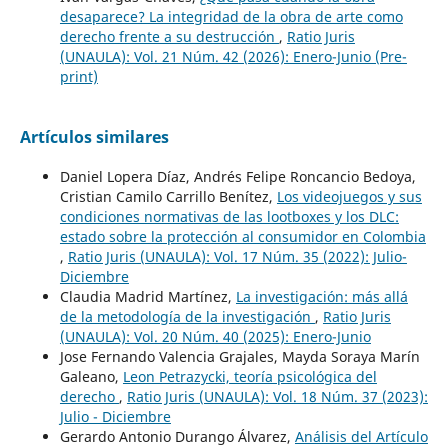
desaparece? La integridad de la obra de arte como
derecho frente a su destrucción
,
Ratio Juris
(UNAULA): Vol. 21 Núm. 42 (2026): Enero-Junio (Pre-
print)
Artículos similares
Daniel Lopera Díaz, Andrés Felipe Roncancio Bedoya,
Cristian Camilo Carrillo Benítez,
Los videojuegos y sus
condiciones normativas de las lootboxes y los DLC:
estado sobre la protección al consumidor en Colombia
,
Ratio Juris (UNAULA): Vol. 17 Núm. 35 (2022): Julio-
Diciembre
Claudia Madrid Martínez,
La investigación: más allá
de la metodología de la investigación
,
Ratio Juris
(UNAULA): Vol. 20 Núm. 40 (2025): Enero-Junio
Jose Fernando Valencia Grajales, Mayda Soraya Marín
Galeano,
Leon Petrazycki, teoría psicológica del
derecho
,
Ratio Juris (UNAULA): Vol. 18 Núm. 37 (2023):
Julio - Diciembre
Gerardo Antonio Durango Álvarez,
Análisis del Artículo