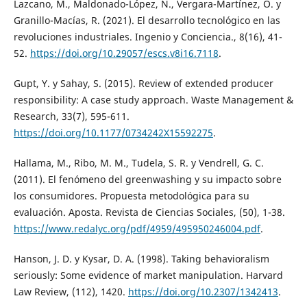
Lazcano, M., Maldonado-López, N., Vergara-Martínez, O. y
Granillo-Macías, R. (2021). El desarrollo tecnológico en las
revoluciones industriales. Ingenio y Conciencia., 8(16), 41-
52.
https://doi.org/10.29057/escs.v8i16.7118
.
Gupt, Y. y Sahay, S. (2015). Review of extended producer
responsibility: A case study approach. Waste Management &
Research, 33(7), 595-611.
https://doi.org/10.1177/0734242X15592275
.
Hallama, M., Ribo, M. M., Tudela, S. R. y Vendrell, G. C.
(2011). El fenómeno del greenwashing y su impacto sobre
los consumidores. Propuesta metodológica para su
evaluación. Aposta. Revista de Ciencias Sociales, (50), 1-38.
https://www.redalyc.org/pdf/4959/495950246004.pdf
.
Hanson, J. D. y Kysar, D. A. (1998). Taking behavioralism
seriously: Some evidence of market manipulation. Harvard
Law Review, (112), 1420.
https://doi.org/10.2307/1342413
.