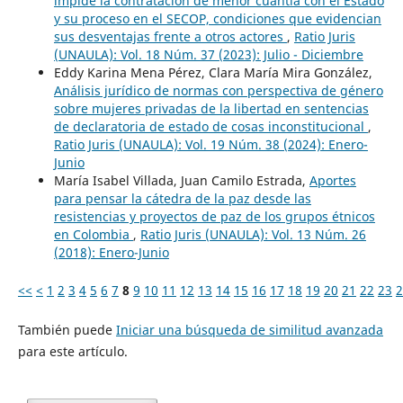
impide la contratación de menor cuantía con el Estado
y su proceso en el SECOP, condiciones que evidencian
sus desventajas frente a otros actores
,
Ratio Juris
(UNAULA): Vol. 18 Núm. 37 (2023): Julio - Diciembre
Eddy Karina Mena Pérez, Clara María Mira González,
Análisis jurídico de normas con perspectiva de género
sobre mujeres privadas de la libertad en sentencias
de declaratoria de estado de cosas inconstitucional
,
Ratio Juris (UNAULA): Vol. 19 Núm. 38 (2024): Enero-
Junio
María Isabel Villada, Juan Camilo Estrada,
Aportes
para pensar la cátedra de la paz desde las
resistencias y proyectos de paz de los grupos étnicos
en Colombia
,
Ratio Juris (UNAULA): Vol. 13 Núm. 26
(2018): Enero-Junio
<<
<
1
2
3
4
5
6
7
8
9
10
11
12
13
14
15
16
17
18
19
20
21
22
23
2
También puede
Iniciar una búsqueda de similitud avanzada
para este artículo.