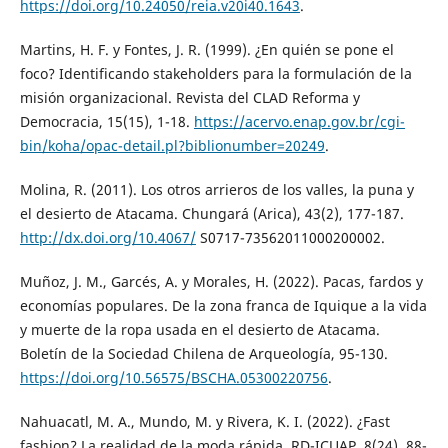
https://doi.org/10.24050/reia.v20i40.1643
.
Martins, H. F. y Fontes, J. R. (1999). ¿En quién se pone el
foco? Identificando stakeholders para la formulación de la
misión organizacional. Revista del CLAD Reforma y
Democracia, 15(15), 1-18.
https://acervo.enap.gov.br/cgi-
bin/koha/opac-detail.pl?biblionumber=20249
.
Molina, R. (2011). Los otros arrieros de los valles, la puna y
el desierto de Atacama. Chungará (Arica), 43(2), 177-187.
http://dx.doi.org/10.4067/
S0717-73562011000200002.
Muñoz, J. M., Garcés, A. y Morales, H. (2022). Pacas, fardos y
economías populares. De la zona franca de Iquique a la vida
y muerte de la ropa usada en el desierto de Atacama.
Boletín de la Sociedad Chilena de Arqueología, 95-130.
https://doi.org/10.56575/BSCHA.05300220756
.
Nahuacatl, M. A., Mundo, M. y Rivera, K. I. (2022). ¿Fast
fashion? La realidad de la moda rápida. RD-ICUAP, 8(24), 88-