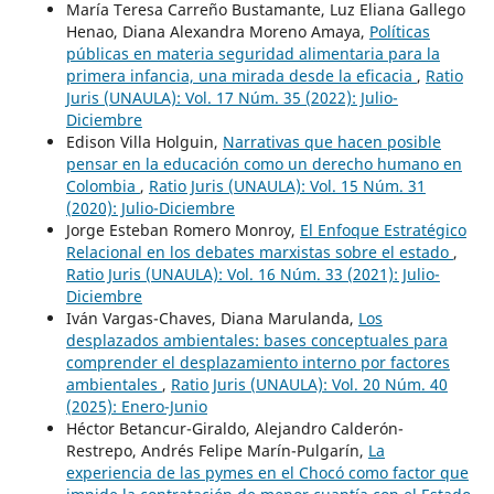
María Teresa Carreño Bustamante, Luz Eliana Gallego
Henao, Diana Alexandra Moreno Amaya,
Políticas
públicas en materia seguridad alimentaria para la
primera infancia, una mirada desde la eficacia
,
Ratio
Juris (UNAULA): Vol. 17 Núm. 35 (2022): Julio-
Diciembre
Edison Villa Holguin,
Narrativas que hacen posible
pensar en la educación como un derecho humano en
Colombia
,
Ratio Juris (UNAULA): Vol. 15 Núm. 31
(2020): Julio-Diciembre
Jorge Esteban Romero Monroy,
El Enfoque Estratégico
Relacional en los debates marxistas sobre el estado
,
Ratio Juris (UNAULA): Vol. 16 Núm. 33 (2021): Julio-
Diciembre
Iván Vargas-Chaves, Diana Marulanda,
Los
desplazados ambientales: bases conceptuales para
comprender el desplazamiento interno por factores
ambientales
,
Ratio Juris (UNAULA): Vol. 20 Núm. 40
(2025): Enero-Junio
Héctor Betancur-Giraldo, Alejandro Calderón-
Restrepo, Andrés Felipe Marín-Pulgarín,
La
experiencia de las pymes en el Chocó como factor que