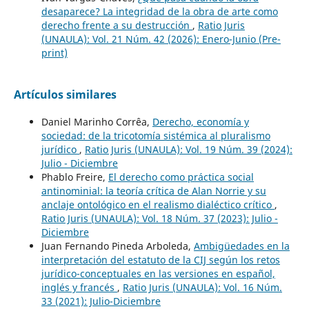
desaparece? La integridad de la obra de arte como
derecho frente a su destrucción
,
Ratio Juris
(UNAULA): Vol. 21 Núm. 42 (2026): Enero-Junio (Pre-
print)
Artículos similares
Daniel Marinho Corrêa,
Derecho, economía y
sociedad: de la tricotomía sistémica al pluralismo
jurídico
,
Ratio Juris (UNAULA): Vol. 19 Núm. 39 (2024):
Julio - Diciembre
Phablo Freire,
El derecho como práctica social
antinominial: la teoría crítica de Alan Norrie y su
anclaje ontológico en el realismo dialéctico crítico
,
Ratio Juris (UNAULA): Vol. 18 Núm. 37 (2023): Julio -
Diciembre
Juan Fernando Pineda Arboleda,
Ambigüedades en la
interpretación del estatuto de la CIJ según los retos
jurídico-conceptuales en las versiones en español,
inglés y francés
,
Ratio Juris (UNAULA): Vol. 16 Núm.
33 (2021): Julio-Diciembre