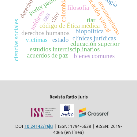
educación virtual
poder pastoral
derecho
colombia
armamentismo
filosofía
médicos
cine
oea
tiar
ciencias sociales
código de Ética médica
biopolítica
derechos humanos
clínicas jurídicas
victimas
estado
educación superior
estudios interdisciplinarios
acuerdos de paz
bienes comunes
Revista Ratio Juris
DOI
10.24142/raju
| ISSN: 1794-6638 | eISSN: 2619-
4066 (en línea)