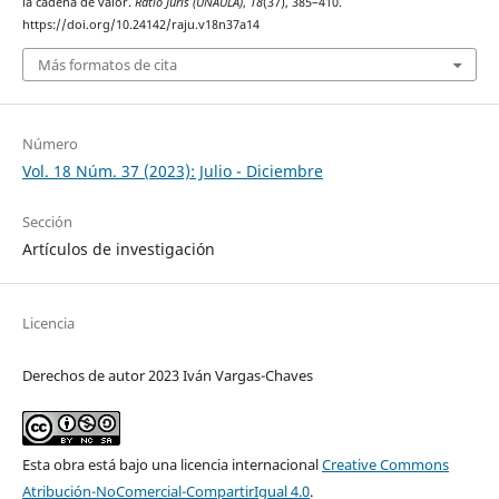
la cadena de valor.
Ratio Juris (UNAULA)
,
18
(37), 385–410.
https://doi.org/10.24142/raju.v18n37a14
Más formatos de cita
Número
Vol. 18 Núm. 37 (2023): Julio - Diciembre
Sección
Artículos de investigación
Licencia
Derechos de autor 2023 Iván Vargas-Chaves
Esta obra está bajo una licencia internacional
Creative Commons
Atribución-NoComercial-CompartirIgual 4.0
.