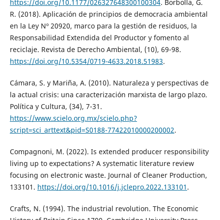
https://doi.org/10.1177/026327648300100304
. Borbolla, G.
R. (2018). Aplicación de principios de democracia ambiental
en la Ley Nº 20920, marco para la gestión de residuos, la
Responsabilidad Extendida del Productor y fomento al
reciclaje. Revista de Derecho Ambiental, (10), 69-98.
https://doi.org/10.5354/0719-4633.2018.51983
.
Cámara, S. y Mariña, A. (2010). Naturaleza y perspectivas de
la actual crisis: una caracterización marxista de largo plazo.
Política y Cultura, (34), 7-31.
https://www.scielo.org.mx/scielo.php?
script=sci_arttext&pid=S0188-77422010000200002
.
Compagnoni, M. (2022). Is extended producer responsibility
living up to expectations? A systematic literature review
focusing on electronic waste. Journal of Cleaner Production,
133101.
https://doi.org/10.1016/j.jclepro.2022.133101
.
Crafts, N. (1994). The industrial revolution. The Economic