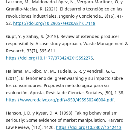
Lazcano, M., Maldonado-López, N., Vergara-Martínez, O. y
Granillo-Macías, R. (2021). El desarrollo tecnológico en las
revoluciones industriales. Ingenio y Conciencia., 8(16), 41-
52.
https://doi.org/10.29057/escs.v8i16.7118
.
Gupt, Y. y Sahay, S. (2015). Review of extended producer
responsibility: A case study approach. Waste Management &
Research, 33(7), 595-611.
https://doi.org/10.1177/0734242X15592275
.
Hallama, M., Ribo, M. M., Tudela, S. R. y Vendrell, G. C.
(2011). El fenómeno del greenwashing y su impacto sobre
los consumidores. Propuesta metodológica para su
evaluación. Aposta. Revista de Ciencias Sociales, (50), 1-38.
https://www.redalyc.org/pdf/4959/495950246004.pdf
.
Hanson, J. D. y Kysar, D. A. (1998). Taking behavioralism
seriously: Some evidence of market manipulation. Harvard
Law Review, (112), 1420.
https://doi.org/10.2307/1342413
.