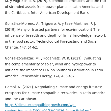
M. y Vogt-Schib, A. (2019). Committed emissions and the risk
of stranded assets from power plants in Latin America and
the Caribbean. Inter-American Development Bank.
González-Moreno, A., Triguero, A. y Saez-Martínez, F. J.
(2019). Many or trusted partners for eco-innovation? The
influence of breadth and depth of firms’ knowledge network
in the food sector. Technological Forecasting and Social
Change, 147, 51-62.
González-Salazar, M. y Poganietz, W. R. (2021). Evaluating
the complementarity of solar, wind and hydropower to
mitigate the impact of El Nino Southern Oscillation in Latin
America. Renewable Energy, 174, 453-467.
Hampl, N. (2021). Negotiating climate and energy futures:
Prospects for climate compatible recoveries in Latin America
and the Caribbean.
https://climatecompatiblegrowth.com/wp-
content/uploads/2021/09/5HCOP26-Policy-Brief.pdf
.