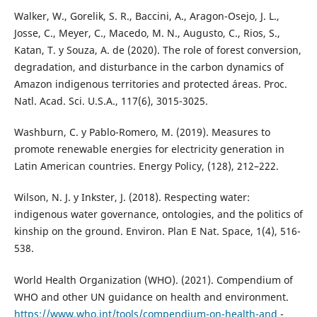
Walker, W., Gorelik, S. R., Baccini, A., Aragon-Osejo, J. L.,
Josse, C., Meyer, C., Macedo, M. N., Augusto, C., Rios, S.,
Katan, T. y Souza, A. de (2020). The role of forest conversion,
degradation, and disturbance in the carbon dynamics of
Amazon indigenous territories and protected áreas. Proc.
Natl. Acad. Sci. U.S.A., 117(6), 3015-3025.
Washburn, C. y Pablo-Romero, M. (2019). Measures to
promote renewable energies for electricity generation in
Latin American countries. Energy Policy, (128), 212–222.
Wilson, N. J. y Inkster, J. (2018). Respecting water:
indigenous water governance, ontologies, and the politics of
kinship on the ground. Environ. Plan E Nat. Space, 1(4), 516-
538.
World Health Organization (WHO). (2021). Compendium of
WHO and other UN guidance on health and environment.
https://www.who.int/tools/compendium-on-health-and
-