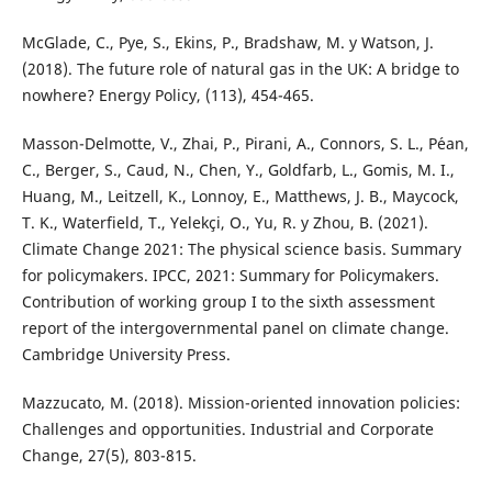
McGlade, C., Pye, S., Ekins, P., Bradshaw, M. y Watson, J.
(2018). The future role of natural gas in the UK: A bridge to
nowhere? Energy Policy, (113), 454-465.
Masson-Delmotte, V., Zhai, P., Pirani, A., Connors, S. L., P´ean,
C., Berger, S., Caud, N., Chen, Y., Goldfarb, L., Gomis, M. I.,
Huang, M., Leitzell, K., Lonnoy, E., Matthews, J. B., Maycock,
T. K., Waterfield, T., Yelekçi, O., Yu, R. y Zhou, B. (2021).
Climate Change 2021: The physical science basis. Summary
for policymakers. IPCC, 2021: Summary for Policymakers.
Contribution of working group I to the sixth assessment
report of the intergovernmental panel on climate change.
Cambridge University Press.
Mazzucato, M. (2018). Mission-oriented innovation policies:
Challenges and opportunities. Industrial and Corporate
Change, 27(5), 803-815.