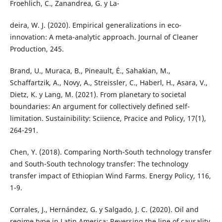
Froehlich, C., Zanandrea, G. y La-
deira, W. J. (2020). Empirical generalizations in eco-
innovation: A meta-analytic approach. Journal of Cleaner
Production, 245.
Brand, U., Muraca, B., Pineault, É., Sahakian, M.,
Schaffartzik, A., Novy, A., Streissler, C., Haberl, H., Asara, V.,
Dietz, K. y Lang, M. (2021). From planetary to societal
boundaries: An argument for collectively defined self-
limitation. Sustainibility: Sciience, Pracice and Policy, 17(1),
264-291.
Chen, Y. (2018). Comparing North-South technology transfer
and South-South technology transfer: The technology
transfer impact of Ethiopian Wind Farms. Energy Policy, 116,
1-9.
Corrales, J., Hernández, G. y Salgado, J. C. (2020). Oil and
regime type in Latin America: Reversing the line of causality,