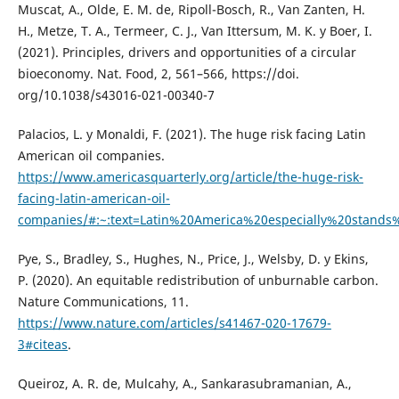
Muscat, A., Olde, E. M. de, Ripoll-Bosch, R., Van Zanten, H.
H., Metze, T. A., Termeer, C. J., Van Ittersum, M. K. y Boer, I.
(2021). Principles, drivers and opportunities of a circular
bioeconomy. Nat. Food, 2, 561–566, https://doi.
org/10.1038/s43016-021-00340-7
Palacios, L. y Monaldi, F. (2021). The huge risk facing Latin
American oil companies.
https://www.americasquarterly.org/article/the-huge-risk-
facing-latin-american-oil-
companies/#:~:text=Latin%20America%20especially%20stand
Pye, S., Bradley, S., Hughes, N., Price, J., Welsby, D. y Ekins,
P. (2020). An equitable redistribution of unburnable carbon.
Nature Communications, 11.
https://www.nature.com/articles/s41467-020-17679-
3#citeas
.
Queiroz, A. R. de, Mulcahy, A., Sankarasubramanian, A.,