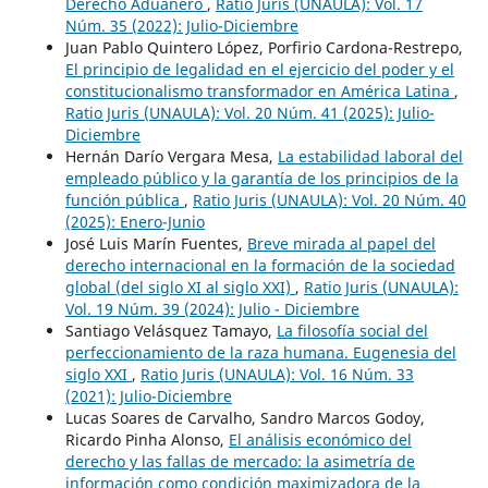
Derecho Aduanero
,
Ratio Juris (UNAULA): Vol. 17
Núm. 35 (2022): Julio-Diciembre
Juan Pablo Quintero López, Porfirio Cardona-Restrepo,
El principio de legalidad en el ejercicio del poder y el
constitucionalismo transformador en América Latina
,
Ratio Juris (UNAULA): Vol. 20 Núm. 41 (2025): Julio-
Diciembre
Hernán Darío Vergara Mesa,
La estabilidad laboral del
empleado público y la garantía de los principios de la
función pública
,
Ratio Juris (UNAULA): Vol. 20 Núm. 40
(2025): Enero-Junio
José Luis Marín Fuentes,
Breve mirada al papel del
derecho internacional en la formación de la sociedad
global (del siglo XI al siglo XXI)
,
Ratio Juris (UNAULA):
Vol. 19 Núm. 39 (2024): Julio - Diciembre
Santiago Velásquez Tamayo,
La filosofía social del
perfeccionamiento de la raza humana. Eugenesia del
siglo XXI
,
Ratio Juris (UNAULA): Vol. 16 Núm. 33
(2021): Julio-Diciembre
Lucas Soares de Carvalho, Sandro Marcos Godoy,
Ricardo Pinha Alonso,
El análisis económico del
derecho y las fallas de mercado: la asimetría de
información como condición maximizadora de la