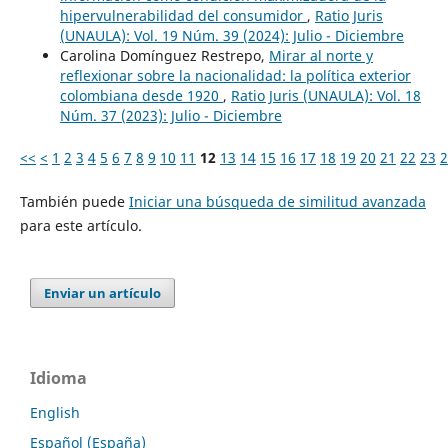
hipervulnerabilidad del consumidor
,
Ratio Juris
(UNAULA): Vol. 19 Núm. 39 (2024): Julio - Diciembre
Carolina Domínguez Restrepo,
Mirar al norte y
reflexionar sobre la nacionalidad: la política exterior
colombiana desde 1920
,
Ratio Juris (UNAULA): Vol. 18
Núm. 37 (2023): Julio - Diciembre
<<
<
1
2
3
4
5
6
7
8
9
10
11
12
13
14
15
16
17
18
19
20
21
22
23
2
También puede
Iniciar una búsqueda de similitud avanzada
para este artículo.
Enviar un artículo
Idioma
English
Español (España)