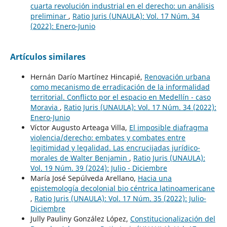
cuarta revolución industrial en el derecho: un análisis
preliminar
,
Ratio Juris (UNAULA): Vol. 17 Núm. 34
(2022): Enero-Junio
Artículos similares
Hernán Darío Martínez Hincapié,
Renovación urbana
como mecanismo de erradicación de la informalidad
territorial. Conflicto por el espacio en Medellín - caso
Moravia
,
Ratio Juris (UNAULA): Vol. 17 Núm. 34 (2022):
Enero-Junio
Víctor Augusto Arteaga Villa,
El imposible diafragma
violencia/derecho: embates y combates entre
legitimidad y legalidad. Las encrucijadas jurídico-
morales de Walter Benjamin
,
Ratio Juris (UNAULA):
Vol. 19 Núm. 39 (2024): Julio - Diciembre
María José Sepúlveda Arellano,
Hacia una
epistemología decolonial bio céntrica latinoamericane
,
Ratio Juris (UNAULA): Vol. 17 Núm. 35 (2022): Julio-
Diciembre
Jully Pauliny González López,
Constitucionalización del