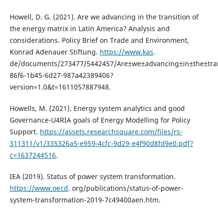
Howell, D. G. (2021). Are we advancing in the transition of
the energy matrix in Latin America? Analysis and
considerations. Policy Brief on Trade and Environment,
Konrad Adenauer Stiftung.
https://www.kas
.
de/documents/273477/5442457/Are±we±advancing±in±the±trans
86f6-1b45-6d27-987a42389406?
version=1.0&t=1611057887948.
Howells, M. (2021). Energy system analytics and good
Governance-U4RIA goals of Energy Modelling for Policy
Support.
https://assets.researchsquare.com/files/rs-
311311/v1/335326a5-e959-4cfc-9d29-e4f90d8fd9e0.pdf?
c=1637244516
.
IEA (2019). Status of power system transformation.
https://www.oecd
. org/publications/status-of-power-
system-transformation-2019-7c49400aen.htm.