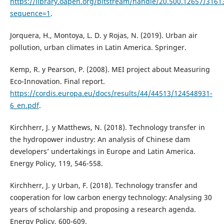
https://library.oapen.org/bitstream/handle/20.500.12657/3161
sequence=1
.
Jorquera, H., Montoya, L. D. y Rojas, N. (2019). Urban air
pollution, urban climates in Latin America. Springer.
Kemp, R. y Pearson, P. (2008). MEI project about Measuring
Eco-Innovation. Final report.
https://cordis.europa.eu/docs/results/44/44513/124548931-
6_en.pdf
.
Kirchherr, J. y Matthews, N. (2018). Technology transfer in
the hydropower industry: An analysis of Chinese dam
developers’ undertakings in Europe and Latin America.
Energy Policy, 119, 546-558.
Kirchherr, J. y Urban, F. (2018). Technology transfer and
cooperation for low carbon energy technology: Analysing 30
years of scholarship and proposing a research agenda.
Energy Policy, 600-609.